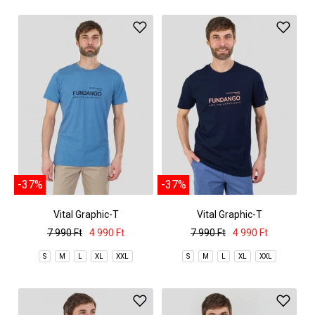
-37%
-37%
Vital Graphic-T
Vital Graphic-T
7 990 Ft
4 990 Ft
7 990 Ft
4 990 Ft
S
M
L
XL
XXL
S
M
L
XL
XXL