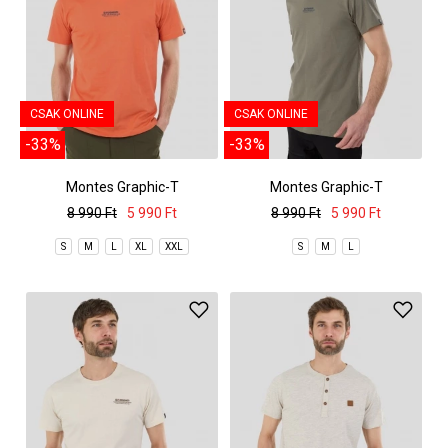
CSAK ONLINE
CSAK ONLINE
-33%
-33%
Montes Graphic-T
Montes Graphic-T
8 990 Ft
5 990 Ft
8 990 Ft
5 990 Ft
S
M
L
XL
XXL
S
M
L