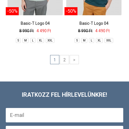
-50%
-50%
Basic-T Logo 04
Basic-T Logo 04
8 990 Ft
4 490 Ft
8 990 Ft
4 490 Ft
S
M
L
XL
XXL
S
M
L
XL
XXL
1
2
>
IRATKOZZ FEL HÍRLEVELÜNKRE!