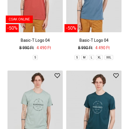
CSAK ONLINE
-50%
-50%
Basic-T Logo 04
Basic-T Logo 04
8 990 Ft
4 490 Ft
8 990 Ft
4 490 Ft
S
S
M
L
XL
XXL