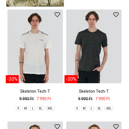
-20%
-20%
Skeleton Tech-T
Skeleton Tech-T
9 990 Ft
7 990 Ft
9 990 Ft
7 990 Ft
S
M
L
XL
XXL
S
M
L
XL
XXL