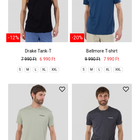
-12%
-20%
Drake Tank-T
Bellmore T-shirt
7 990 Ft
6 990 Ft
9 990 Ft
7 990 Ft
S
M
L
XL
XXL
S
M
L
XL
XXL