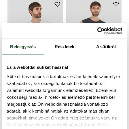
Beleegyezés
Részletek
A sütikről
Ez a weboldal sütiket használ
-12%
-12%
Sütiket használunk a tartalmak és hirdetések személyre
Alon II Surf Tank-T
Alon II Surf Tank-T
szabásához, közösségi funkciók biztosításához,
7 990 Ft
6 990 Ft
7 990 Ft
6 990 Ft
valamint weboldalforgalmunk elemzéséhez. Ezenkívül
közösségi média-, hirdető- és elemező partnereinkkel
S
M
L
XL
XXL
S
XXL
megosztjuk az Ön weboldalhasználatra vonatkozó
adatait, akik kombinálhatják az adatokat más olyan
adatokkal, amelyeket Ön adott meg számukra vagy az
Ön által használt más szolgáltatásokból gyűjtöttek.