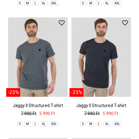
S
M
L
XL
XXL
S
M
L
XL
XXL
-25%
-25%
Jaggy II Structured T-shirt
Jaggy II Structured T-shirt
7 990 Ft
5 990 Ft
7 990 Ft
5 990 Ft
S
M
L
XL
XXL
S
M
L
XL
XXL