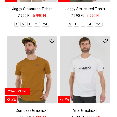
Jaggy Structured T-shirt
Jaggy Structured T-shirt
7 990 Ft
5 990 Ft
7 990 Ft
5 990 Ft
S
M
L
XL
XXL
S
M
L
XL
XXL
CSAK ONLINE
-25%
-37%
Compass Graphic-T
Vital Graphic-T