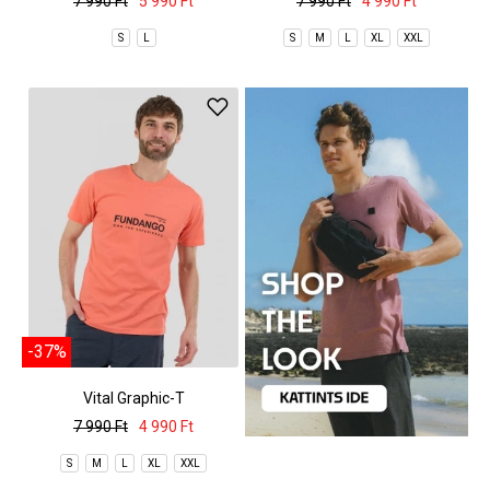
7 990 Ft
5 990 Ft
7 990 Ft
4 990 Ft
S
L
S
M
L
XL
XXL
-37%
Vital Graphic-T
7 990 Ft
4 990 Ft
S
M
L
XL
XXL