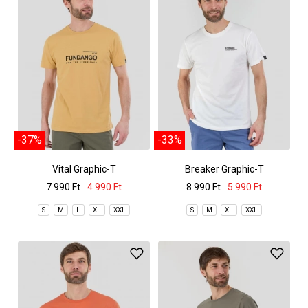
-37%
-33%
Vital Graphic-T
Breaker Graphic-T
7 990 Ft
4 990 Ft
8 990 Ft
5 990 Ft
S
M
L
XL
XXL
S
M
XL
XXL