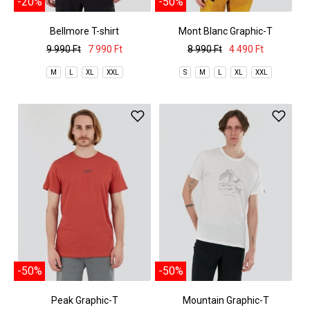
-20%
-50%
Bellmore T-shirt
Mont Blanc Graphic-T
9 990 Ft
7 990 Ft
8 990 Ft
4 490 Ft
M
L
XL
XXL
S
M
L
XL
XXL
-50%
-50%
Peak Graphic-T
Mountain Graphic-T