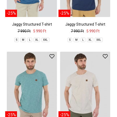
-25%
-25%
Jaggy Structured T-shirt
Jaggy Structured T-shirt
7 990 Ft
5 990 Ft
7 990 Ft
5 990 Ft
S
M
L
XL
XXL
S
M
L
XL
XXL
-25%
-25%