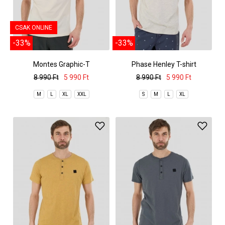
CSAK ONLINE
-33%
-33%
Montes Graphic-T
Phase Henley T-shirt
8 990 Ft
5 990 Ft
8 990 Ft
5 990 Ft
M
L
XL
XXL
S
M
L
XL