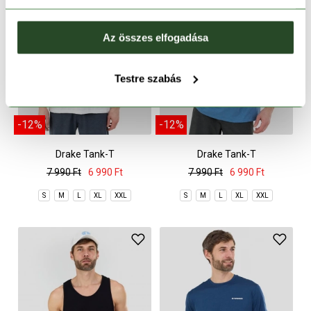
Az összes elfogadása
Testre szabás
-12%
-12%
Drake Tank-T
Drake Tank-T
7 990 Ft
6 990 Ft
7 990 Ft
6 990 Ft
S
M
L
XL
XXL
S
M
L
XL
XXL