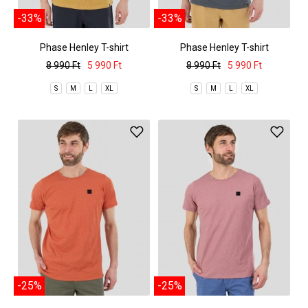
-33%
-33%
Phase Henley T-shirt
Phase Henley T-shirt
8 990 Ft
5 990 Ft
8 990 Ft
5 990 Ft
S
M
L
XL
S
M
L
XL
-25%
-25%