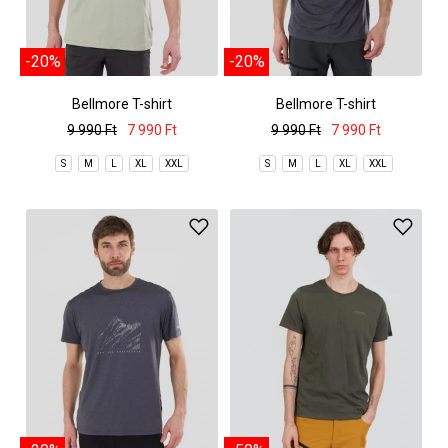
-20%
-20%
Bellmore T-shirt
Bellmore T-shirt
9 990 Ft
7 990 Ft
9 990 Ft
7 990 Ft
S
M
L
XL
XXL
S
M
L
XL
XXL