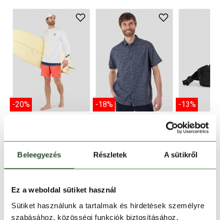
-20%
-18%
-13%
Manado Long III
Chase Shirt
Loop Hi
Rashguard
15 990 Ft
12 990 Ft
14 990 Ft
9 990 Ft
7 990 Ft
Beleegyezés
Részletek
A sütikről
S
M
L
XL
XXL
Egy m
S
M
XL
XXXL
Ez a weboldal sütiket használ
Sütiket használunk a tartalmak és hirdetések személyre
szabásához, közösségi funkciók biztosításához,