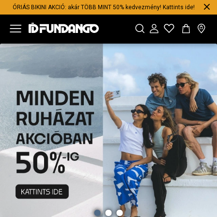
ÓRIÁS BIKINI AKCIÓ: akár TÖBB MINT 50% kedvezmény! Kattints ide!