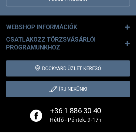
+
WEBSHOP INFORMÁCIÓK
CSATLAKOZZ TÖRZSVÁSÁRLÓI
+
PROGRAMUNKHOZ
DOCKYARD ÜZLET KERESŐ
ÍRJ NEKÜNK!
+36 1 886 30 40
Hétfő - Péntek: 9-17h