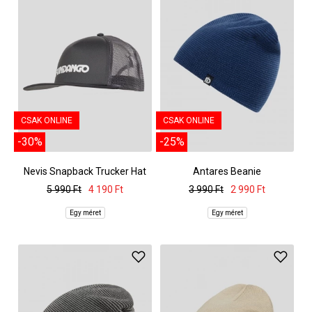
CSAK ONLINE
CSAK ONLINE
-30%
-25%
Nevis Snapback Trucker Hat
Antares Beanie
5 990 Ft
4 190 Ft
3 990 Ft
2 990 Ft
Egy méret
Egy méret