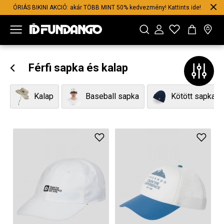
ÓRIÁS BIKINI AKCIÓ: akár TÖBB MINT 50% kedvezmény! Kattints ide!
Férfi sapka és kalap
Kalap
Baseball sapka
Kötött sapka