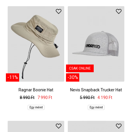
CSAK ONLINE
-11%
-30%
Ragnar Boonie Hat
Nevis Snapback Trucker Hat
8 990 Ft
7 990 Ft
5 990 Ft
4 190 Ft
Egy méret
Egy méret