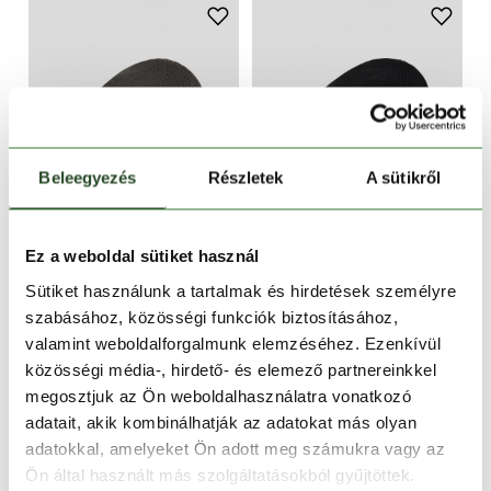
Beleegyezés
Részletek
A sütikről
CSAK ONLINE
CSAK ONLINE
Ez a weboldal sütiket használ
-16%
-16%
Sütiket használunk a tartalmak és hirdetések személyre
Duplex Reversible Beanie
Duplex Reversible Beanie
szabásához, közösségi funkciók biztosításához,
5 990 Ft
4 990 Ft
5 990 Ft
4 990 Ft
valamint weboldalforgalmunk elemzéséhez. Ezenkívül
közösségi média-, hirdető- és elemező partnereinkkel
Egy méret
Egy méret
megosztjuk az Ön weboldalhasználatra vonatkozó
adatait, akik kombinálhatják az adatokat más olyan
adatokkal, amelyeket Ön adott meg számukra vagy az
Ön által használt más szolgáltatásokból gyűjtöttek.