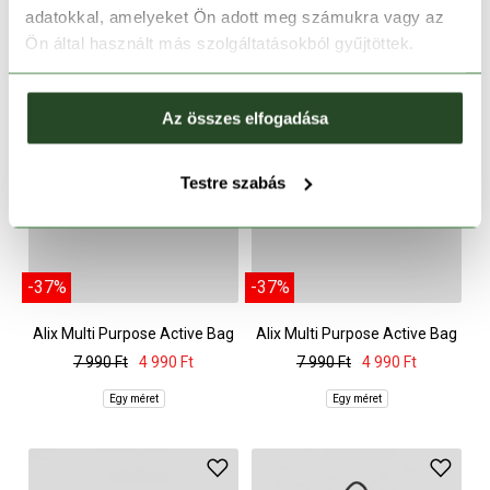
adatokkal, amelyeket Ön adott meg számukra vagy az
Ön által használt más szolgáltatásokból gyűjtöttek.
Az összes elfogadása
Testre szabás
-37%
-37%
Alix Multi Purpose Active Bag
Alix Multi Purpose Active Bag
7 990 Ft
4 990 Ft
7 990 Ft
4 990 Ft
Egy méret
Egy méret