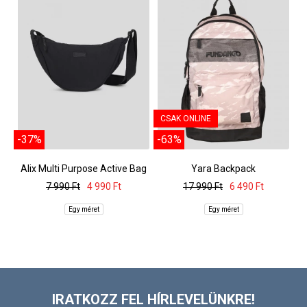
CSAK ONLINE
-37%
-63%
Alix Multi Purpose Active Bag
Yara Backpack
7 990 Ft
4 990 Ft
17 990 Ft
6 490 Ft
Egy méret
Egy méret
IRATKOZZ FEL HÍRLEVELÜNKRE!