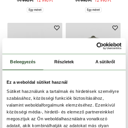
14 990 Ft
12 990 Ft
14 990 Ft
12 990 Ft
Egy méret
Egy méret
Beleegyezés
Részletek
A sütikről
Ez a weboldal sütiket használ
CSAK ONLINE
Sütiket használunk a tartalmak és hirdetések személyre
-13%
-15%
szabásához, közösségi funkciók biztosításához,
Loop Hip Pack
Desert Backpack
valamint weboldalforgalmunk elemzéséhez. Ezenkívül
14 990 Ft
12 990 Ft
19 990 Ft
16 990 Ft
közösségi média-, hirdető- és elemező partnereinkkel
megosztjuk az Ön weboldalhasználatra vonatkozó
Egy méret
Egy méret
adatait, akik kombinálhatják az adatokat más olyan