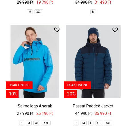
29 990 Ft
19 790 Ft
34 990 Ft
31 490 Ft
M
XXL
M
CSAK ONLINE
CSAK ONLINE
-10%
-20%
Salmo logo Anorak
Passat Padded Jacket
27 990 Ft
25 190 Ft
44 990 Ft
35 990 Ft
S
M
XL
XXL
S
M
L
XL
XXL