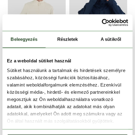
Beleegyezés
Részletek
A sütikről
CSAK ONLINE
-29%
-34%
Ez a weboldal sütiket használ
Harrington Casual Jacket
Managa jacket
Sütiket használunk a tartalmak és hirdetések személyre
27 990 Ft
19 870 Ft
29 990 Ft
19 790 Ft
szabásához, közösségi funkciók biztosításához,
valamint weboldalforgalmunk elemzéséhez. Ezenkívül
S
M
L
XL
XXL
M
L
XL
XXL
közösségi média-, hirdető- és elemező partnereinkkel
megosztjuk az Ön weboldalhasználatra vonatkozó
adatait, akik kombinálhatják az adatokat más olyan
adatokkal, amelyeket Ön adott meg számukra vagy az
Ön által használt más szolgáltatásokból gyűjtöttek.