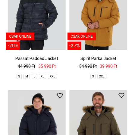
CSAK ONLINE
CSAK ONLINE
-20%
-27%
Passat Padded Jacket
Spirit Parka Jacket
44 990 Ft
35 990 Ft
54 990 Ft
39 990 Ft
S
M
L
XL
XXL
S
XXL