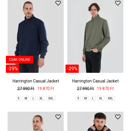
CSAK ONLINE
-29%
-29%
Harrington Casual Jacket
Harrington Casual Jacket
27 990 Ft
19 870 Ft
27 990 Ft
19 870 Ft
S
M
L
XL
XXL
S
M
L
XL
XXL