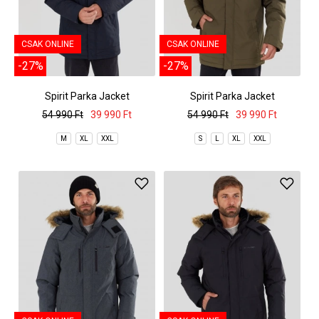
CSAK ONLINE
CSAK ONLINE
-27%
-27%
Spirit Parka Jacket
Spirit Parka Jacket
54 990 Ft
39 990 Ft
54 990 Ft
39 990 Ft
M
XL
XXL
S
L
XL
XXL