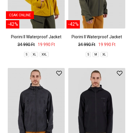
CSAK ONLINE
-42%
-42%
Piorini II Waterproof Jacket
Piorini II Waterproof Jacket
34 990 Ft
19 990 Ft
34 990 Ft
19 990 Ft
S
XL
XXL
S
M
XL