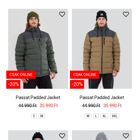
CSAK ONLINE
CSAK ONLINE
-20%
-20%
Passat Padded Jacket
Passat Padded Jacket
44 990 Ft
35 990 Ft
44 990 Ft
35 990 Ft
S
M
M
L
XL
XXL