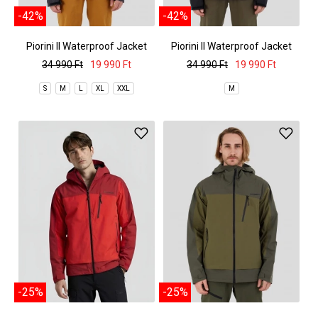
-42%
-42%
Piorini II Waterproof Jacket
Piorini II Waterproof Jacket
34 990 Ft
19 990 Ft
34 990 Ft
19 990 Ft
S
M
L
XL
XXL
M
-25%
-25%