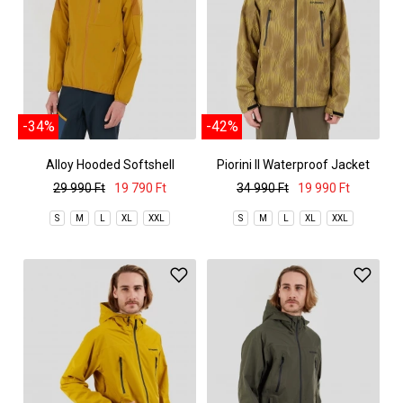
-34%
-42%
Alloy Hooded Softshell
Piorini II Waterproof Jacket
29 990 Ft
19 790 Ft
34 990 Ft
19 990 Ft
S
M
L
XL
XXL
S
M
L
XL
XXL