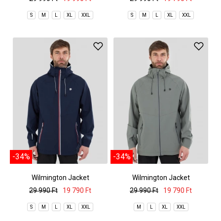
S
M
L
XL
XXL
S
M
L
XL
XXL
-34%
-34%
Wilmington Jacket
Wilmington Jacket
29 990 Ft
19 790 Ft
29 990 Ft
19 790 Ft
S
M
L
XL
XXL
M
L
XL
XXL