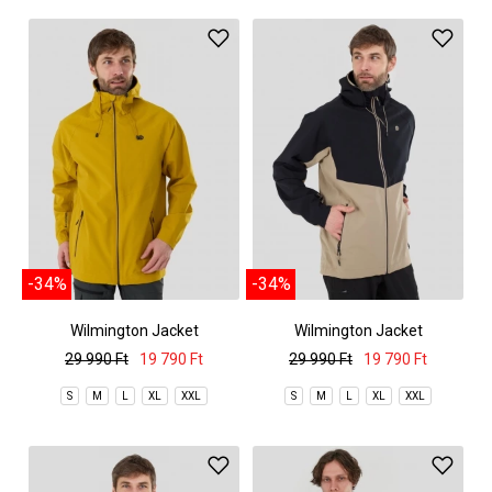
-34%
-34%
Wilmington Jacket
Wilmington Jacket
29 990 Ft
19 790 Ft
29 990 Ft
19 790 Ft
S
M
L
XL
XXL
S
M
L
XL
XXL