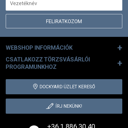
FELIRATKOZOM
+
WEBSHOP INFORMÁCIÓK
CSATLAKOZZ TÖRZSVÁSÁRLÓI
+
PROGRAMUNKHOZ
DOCKYARD ÜZLET KERESŐ
ÍRJ NEKÜNK!
+36 1 886 30 40