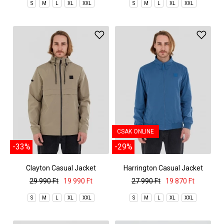
S
M
L
XL
XXL
S
M
L
XL
XXL
CSAK ONLINE
-33%
-29%
Clayton Casual Jacket
Harrington Casual Jacket
29 990 Ft
19 990 Ft
27 990 Ft
19 870 Ft
S
M
L
XL
XXL
S
M
L
XL
XXL