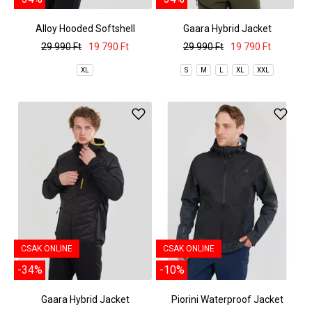
Alloy Hooded Softshell
Gaara Hybrid Jacket
29 990 Ft
19 790 Ft
29 990 Ft
19 790 Ft
XL
S
M
L
XL
XXL
CSAK ONLINE
CSAK ONLINE
-34%
-10%
Gaara Hybrid Jacket
Piorini Waterproof Jacket