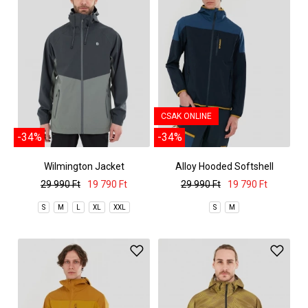
CSAK ONLINE
-34%
-34%
Wilmington Jacket
Alloy Hooded Softshell
29 990 Ft
19 790 Ft
29 990 Ft
19 790 Ft
S
M
L
XL
XXL
S
M