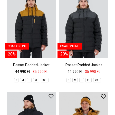
CSAK ONLINE
CSAK ONLINE
-20%
-20%
Passat Padded Jacket
Passat Padded Jacket
44 990 Ft
35 990 Ft
44 990 Ft
35 990 Ft
S
M
L
XL
XXL
S
M
L
XL
XXL