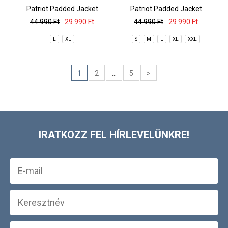
Patriot Padded Jacket
Patriot Padded Jacket
44 990 Ft
29 990 Ft
44 990 Ft
29 990 Ft
L
XL
S
M
L
XL
XXL
1
2
...
5
>
IRATKOZZ FEL HÍRLEVELÜNKRE!