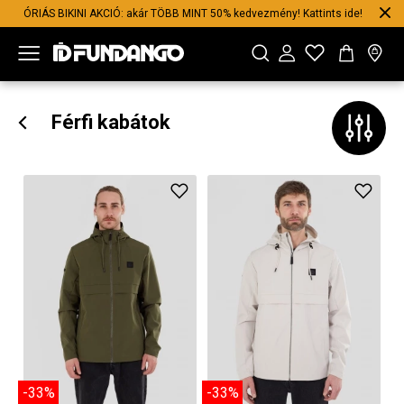
ÓRIÁS BIKINI AKCIÓ: akár TÖBB MINT 50% kedvezmény! Kattints ide!
Férfi kabátok
-33%
-33%