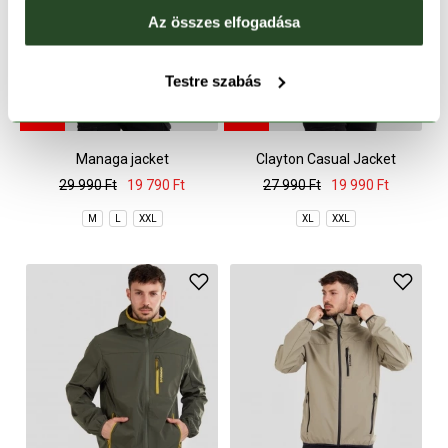
Az összes elfogadása
Testre szabás
CSAK ONLINE
CSAK ONLINE
-34%
-28%
Managa jacket
Clayton Casual Jacket
29 990 Ft
19 790 Ft
27 990 Ft
19 990 Ft
M
L
XXL
XL
XXL