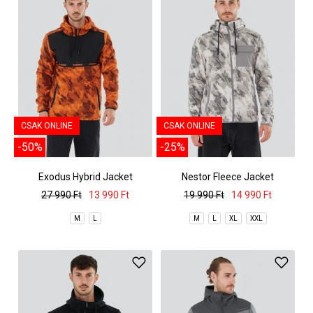
CSAK ONLINE
CSAK ONLINE
-50%
-25%
Exodus Hybrid Jacket
Nestor Fleece Jacket
27 990 Ft
13 990 Ft
19 990 Ft
14 990 Ft
M
L
M
L
XL
XXL