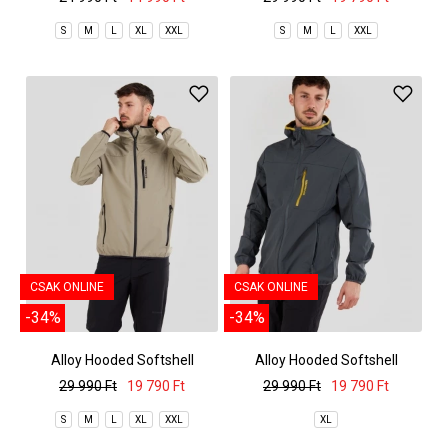
S
M
L
XL
XXL
S
M
L
XXL
CSAK ONLINE
CSAK ONLINE
-34%
-34%
Alloy Hooded Softshell
Alloy Hooded Softshell
29 990 Ft
19 790 Ft
29 990 Ft
19 790 Ft
S
M
L
XL
XXL
XL