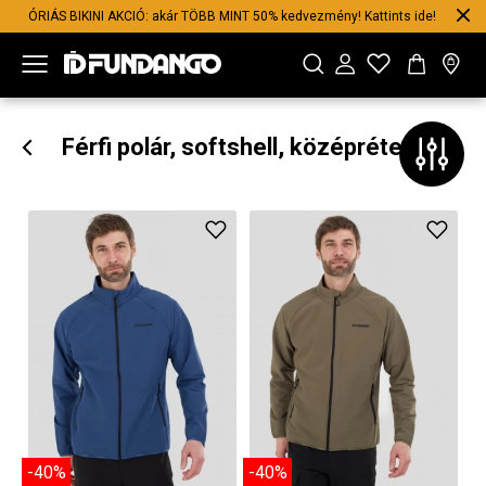
ÓRIÁS BIKINI AKCIÓ: akár TÖBB MINT 50% kedvezmény! Kattints ide!
Férfi polár, softshell, középréteg
-40%
-40%