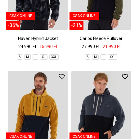
CSAK ONLINE
CSAK ONLINE
-36%
-21%
Haven Hybrid Jacket
Carlos Fleece Pullover
24 990 Ft
15 990 Ft
27 990 Ft
21 990 Ft
S
M
L
XL
XXL
S
M
L
XXL
CSAK ONLINE
CSAK ONLINE