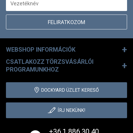
FELIRATKOZOM
+
WEBSHOP INFORMÁCIÓK
CSATLAKOZZ TÖRZSVÁSÁRLÓI
+
PROGRAMUNKHOZ
DOCKYARD ÜZLET KERESŐ
ÍRJ NEKÜNK!
+36 1 886 30 40