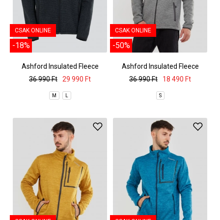
CSAK ONLINE
CSAK ONLINE
-18%
-50%
Ashford Insulated Fleece
Ashford Insulated Fleece
Jacket
Jacket
36 990 Ft
29 990 Ft
36 990 Ft
18 490 Ft
M
L
S