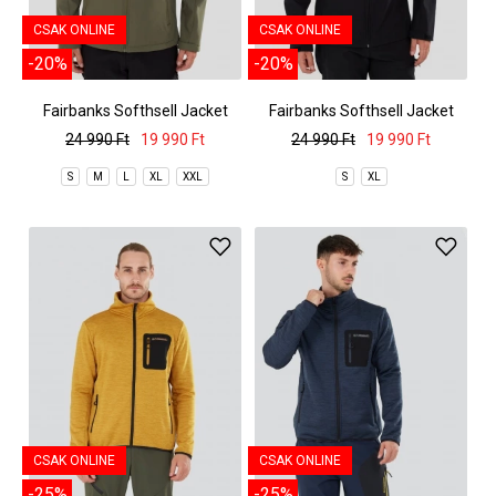
CSAK ONLINE
CSAK ONLINE
-20%
-20%
Fairbanks Softhsell Jacket
Fairbanks Softhsell Jacket
24 990 Ft
19 990 Ft
24 990 Ft
19 990 Ft
S
M
L
XL
XXL
S
XL
CSAK ONLINE
CSAK ONLINE
-25%
-25%