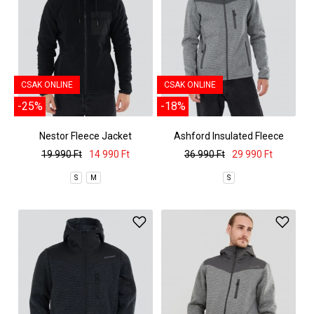
CSAK ONLINE
CSAK ONLINE
-25%
-18%
Nestor Fleece Jacket
Ashford Insulated Fleece
Jacket
19 990 Ft
14 990 Ft
36 990 Ft
29 990 Ft
S
M
S