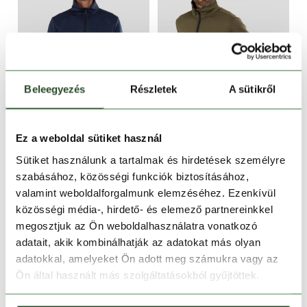
Beleegyezés
Részletek
A sütikről
CSAK ONLINE
CSAK ONLINE
-13%
-13%
Ez a weboldal sütiket használ
Revolution Fullzip Fleece
Revolution Fullzip Fleece
Sütiket használunk a tartalmak és hirdetések személyre
14 990 Ft
12 990 Ft
14 990 Ft
12 990 Ft
szabásához, közösségi funkciók biztosításához,
valamint weboldalforgalmunk elemzéséhez. Ezenkívül
S
M
L
XL
XXL
S
M
L
XL
XXL
közösségi média-, hirdető- és elemező partnereinkkel
megosztjuk az Ön weboldalhasználatra vonatkozó
adatait, akik kombinálhatják az adatokat más olyan
adatokkal, amelyeket Ön adott meg számukra vagy az
Ön által használt más szolgáltatásokból gyűjtöttek.