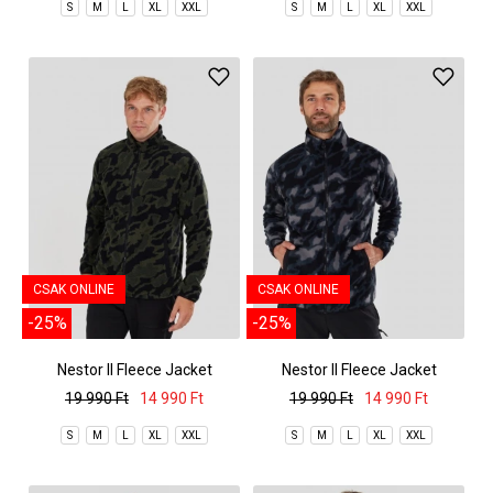
S
M
L
XL
XXL
S
M
L
XL
XXL
CSAK ONLINE
CSAK ONLINE
-25%
-25%
Nestor II Fleece Jacket
Nestor II Fleece Jacket
19 990 Ft
14 990 Ft
19 990 Ft
14 990 Ft
S
M
L
XL
XXL
S
M
L
XL
XXL