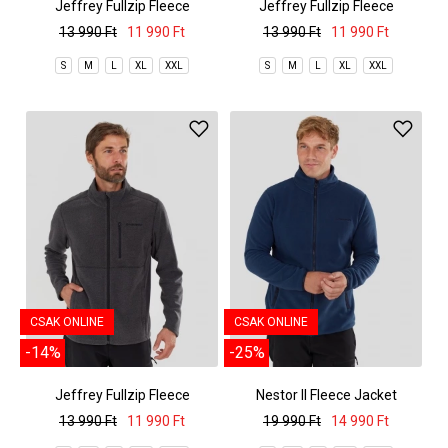
Jeffrey Fullzip Fleece
Jeffrey Fullzip Fleece
13 990 Ft
11 990 Ft
13 990 Ft
11 990 Ft
S
M
L
XL
XXL
S
M
L
XL
XXL
CSAK ONLINE
CSAK ONLINE
-14%
-25%
Jeffrey Fullzip Fleece
Nestor II Fleece Jacket
13 990 Ft
11 990 Ft
19 990 Ft
14 990 Ft