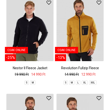
CSAK ONLINE
CSAK ONLINE
-25%
-13%
Nestor II Fleece Jacket
Revolution Fullzip Fleece
19 990 Ft
14 990 Ft
14 990 Ft
12 990 Ft
S
M
S
M
L
XL
XXL