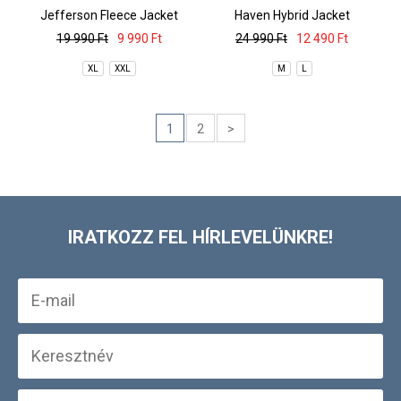
Jefferson Fleece Jacket
Haven Hybrid Jacket
19 990 Ft
9 990 Ft
24 990 Ft
12 490 Ft
XL
XXL
M
L
1
2
>
IRATKOZZ FEL HÍRLEVELÜNKRE!