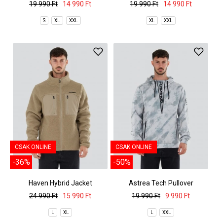
19 990 Ft
14 990 Ft
19 990 Ft
14 990 Ft
S
XL
XXL
XL
XXL
CSAK ONLINE
CSAK ONLINE
-36%
-50%
Haven Hybrid Jacket
Astrea Tech Pullover
24 990 Ft
15 990 Ft
19 990 Ft
9 990 Ft
L
XL
L
XXL