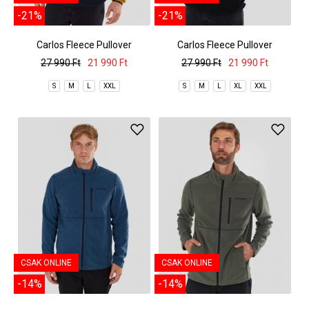
-21%
-21%
Carlos Fleece Pullover
Carlos Fleece Pullover
27 990 Ft
21 990 Ft
27 990 Ft
21 990 Ft
S
M
L
XXL
S
M
L
XL
XXL
CSAK ONLINE
CSAK ONLINE
-14%
-14%