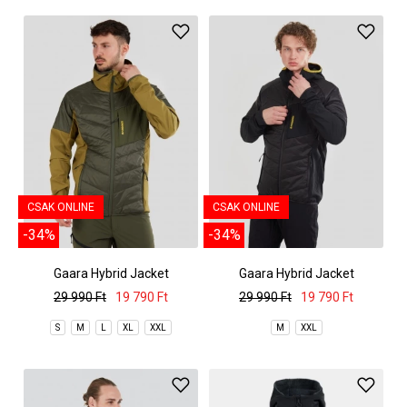
CSAK ONLINE
CSAK ONLINE
-34%
-34%
Gaara Hybrid Jacket
Gaara Hybrid Jacket
29 990 Ft
19 790 Ft
29 990 Ft
19 790 Ft
S
M
L
XL
XXL
M
XXL