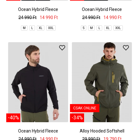
Ocean Hybrid Fleece
Ocean Hybrid Fleece
24 990 Ft
14 990 Ft
24 990 Ft
14 990 Ft
M
L
XL
XXL
S
M
L
XL
XXL
CSAK ONLINE
-40%
-34%
Ocean Hybrid Fleece
Alloy Hooded Softshell
24 990 Ft
14 990 Ft
29 990 Ft
19 790 Ft