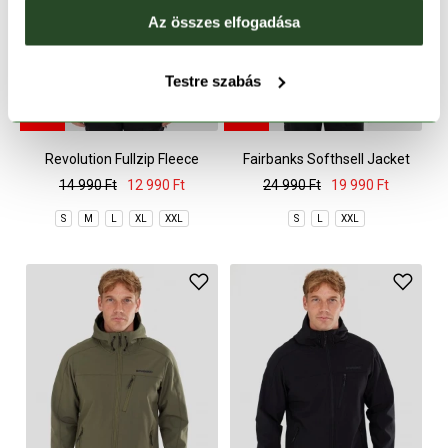
Az összes elfogadása
Testre szabás
CSAK ONLINE
CSAK ONLINE
-13%
-20%
Revolution Fullzip Fleece
Fairbanks Softhsell Jacket
14 990 Ft
12 990 Ft
24 990 Ft
19 990 Ft
S
M
L
XL
XXL
S
L
XXL