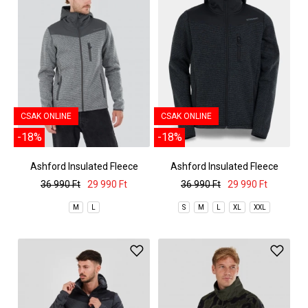
CSAK ONLINE
CSAK ONLINE
-18%
-18%
Ashford Insulated Fleece
Ashford Insulated Fleece
Jacket
Jacket
36 990 Ft
29 990 Ft
36 990 Ft
29 990 Ft
M
L
S
M
L
XL
XXL