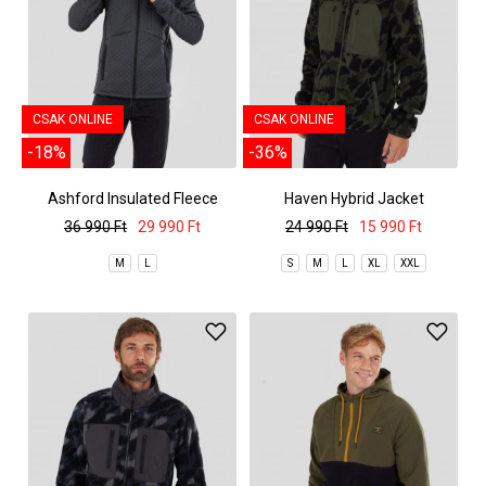
CSAK ONLINE
CSAK ONLINE
-18%
-36%
Ashford Insulated Fleece
Haven Hybrid Jacket
Jacket
36 990 Ft
29 990 Ft
24 990 Ft
15 990 Ft
M
L
S
M
L
XL
XXL