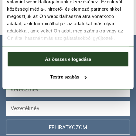
valamint weboldalforgalmunk elemzéséhez. Ezenkívül
közösségi média-, hirdető- és elemező partnereinkkel
Egy méret
Egy méret
megosztjuk az Ön weboldalhasználatra vonatkozó
adatait, akik kombinálhatják az adatokat más olyan
adatokkal, amelyeket Ön adott meg számukra vagy az
Ön által használt más szolgáltatásokból gyűjtöttek.
IRATKOZZ FEL HÍRLEVELÜNKRE!
Az összes elfogadása
Testre szabás
FELIRATKOZOM