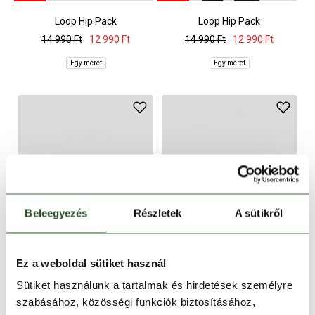
Loop Hip Pack
Loop Hip Pack
14 990 Ft
12 990 Ft
14 990 Ft
12 990 Ft
Egy méret
Egy méret
Beleegyezés
Részletek
A sütikről
Ez a weboldal sütiket használ
-13%
-16%
Sütiket használunk a tartalmak és hirdetések személyre
Loop Hip Pack
Holmes Hip Pack
szabásához, közösségi funkciók biztosításához,
14 990 Ft
12 990 Ft
5 990 Ft
4 990 Ft