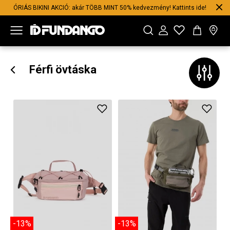
ÓRIÁS BIKINI AKCIÓ: akár TÖBB MINT 50% kedvezmény! Kattints ide!
Férfi övtáska
-13%
-13%