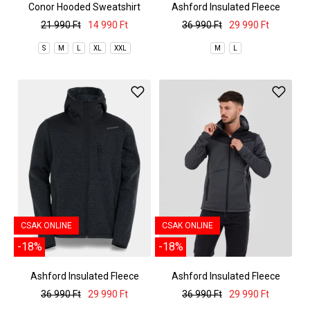
Conor Hooded Sweatshirt
Ashford Insulated Fleece
Jacket
21 990 Ft
14 990 Ft
36 990 Ft
29 990 Ft
S
M
L
XL
XXL
M
L
CSAK ONLINE
CSAK ONLINE
-18%
-18%
Ashford Insulated Fleece
Ashford Insulated Fleece
Jacket
Jacket
36 990 Ft
29 990 Ft
36 990 Ft
29 990 Ft