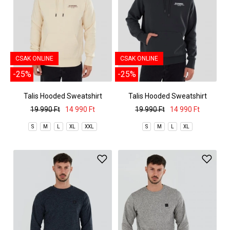
CSAK ONLINE
CSAK ONLINE
-25%
-25%
Talis Hooded Sweatshirt
Talis Hooded Sweatshirt
19 990 Ft
14 990 Ft
19 990 Ft
14 990 Ft
S
M
L
XL
XXL
S
M
L
XL