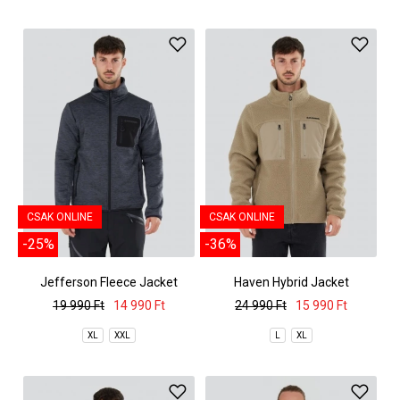
CSAK ONLINE
CSAK ONLINE
-25%
-36%
Jefferson Fleece Jacket
Haven Hybrid Jacket
19 990 Ft
14 990 Ft
24 990 Ft
15 990 Ft
XL
XXL
L
XL