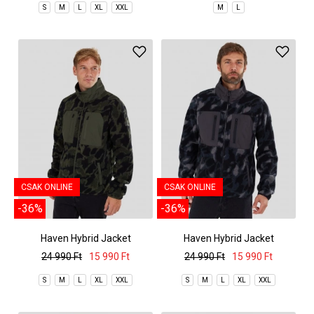
S
M
L
XL
XXL
M
L
CSAK ONLINE
CSAK ONLINE
-36%
-36%
Haven Hybrid Jacket
Haven Hybrid Jacket
24 990 Ft
15 990 Ft
24 990 Ft
15 990 Ft
S
M
L
XL
XXL
S
M
L
XL
XXL