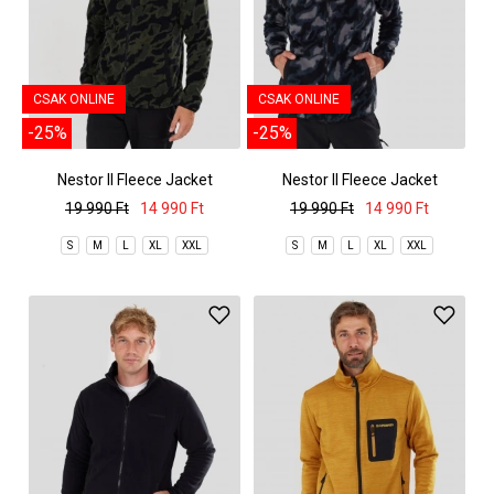
CSAK ONLINE
CSAK ONLINE
-25%
-25%
Nestor II Fleece Jacket
Nestor II Fleece Jacket
19 990 Ft
14 990 Ft
19 990 Ft
14 990 Ft
S
M
L
XL
XXL
S
M
L
XL
XXL