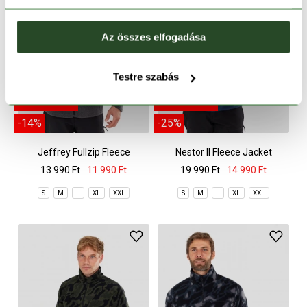
Az összes elfogadása
Testre szabás
CSAK ONLINE
CSAK ONLINE
-14%
-25%
Jeffrey Fullzip Fleece
Nestor II Fleece Jacket
13 990 Ft
11 990 Ft
19 990 Ft
14 990 Ft
S
M
L
XL
XXL
S
M
L
XL
XXL