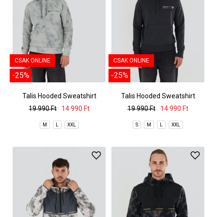
CSAK ONLINE
CSAK ONLINE
-25%
-25%
Talis Hooded Sweatshirt
Talis Hooded Sweatshirt
19 990 Ft
14 990 Ft
19 990 Ft
14 990 Ft
M
L
XXL
S
M
L
XXL