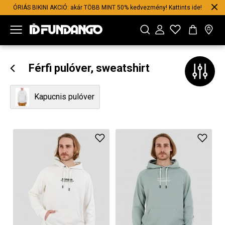
ÓRIÁS BIKINI AKCIÓ: akár TÖBB MINT 50% kedvezmény! Kattints ide!
Férfi pulóver, sweatshirt
Kapucnis pulóver