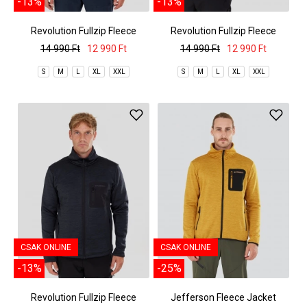
-13%
-13%
Revolution Fullzip Fleece
Revolution Fullzip Fleece
14 990 Ft
12 990 Ft
14 990 Ft
12 990 Ft
S
M
L
XL
XXL
S
M
L
XL
XXL
CSAK ONLINE
CSAK ONLINE
-13%
-25%
Revolution Fullzip Fleece
Jefferson Fleece Jacket