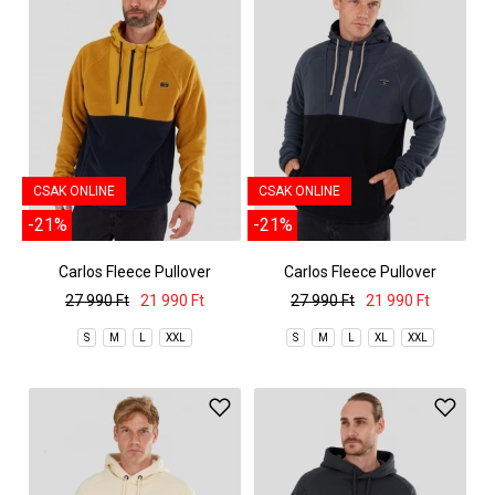
CSAK ONLINE
CSAK ONLINE
-21%
-21%
Carlos Fleece Pullover
Carlos Fleece Pullover
27 990 Ft
21 990 Ft
27 990 Ft
21 990 Ft
S
M
L
XXL
S
M
L
XL
XXL