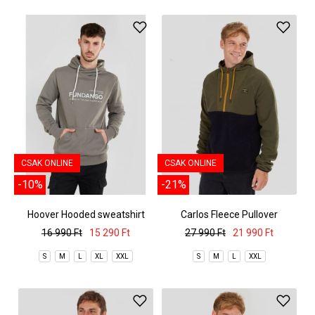
CSAK ONLINE
CSAK ONLINE
-10%
-21%
Hoover Hooded sweatshirt
Carlos Fleece Pullover
16 990 Ft
15 290 Ft
27 990 Ft
21 990 Ft
S
M
L
XL
XXL
S
M
L
XXL