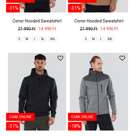
-31%
-31%
Conor Hooded Sweatshirt
Conor Hooded Sweatshirt
21 990 Ft
14 990 Ft
21 990 Ft
14 990 Ft
S
M
L
XL
XXL
S
M
L
XXL
CSAK ONLINE
CSAK ONLINE
-31%
-18%