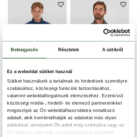
Beleegyezés
Részletek
A sütikről
CSAK ONLINE
CSAK ONLINE
Ez a weboldal sütiket használ
-14%
-14%
Sütiket használunk a tartalmak és hirdetések személyre
Jeffrey Fullzip Fleece
Jeffrey Fullzip Fleece
szabásához, közösségi funkciók biztosításához,
13 990 Ft
11 990 Ft
13 990 Ft
11 990 Ft
valamint weboldalforgalmunk elemzéséhez. Ezenkívül
közösségi média-, hirdető- és elemező partnereinkkel
S
M
L
XL
XXL
S
M
L
XL
XXL
megosztjuk az Ön weboldalhasználatra vonatkozó
adatait, akik kombinálhatják az adatokat más olyan
adatokkal, amelyeket Ön adott meg számukra vagy az
Ön által használt más szolgáltatásokból gyűjtöttek.