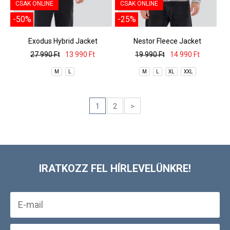
CSAK ONLINE
CSAK ONLINE
-50%
-25%
Exodus Hybrid Jacket
Nestor Fleece Jacket
27 990 Ft
13 990 Ft
19 990 Ft
14 990 Ft
M
L
M
L
XL
XXL
1
2
>
IRATKOZZ FEL HÍRLEVELÜNKRE!