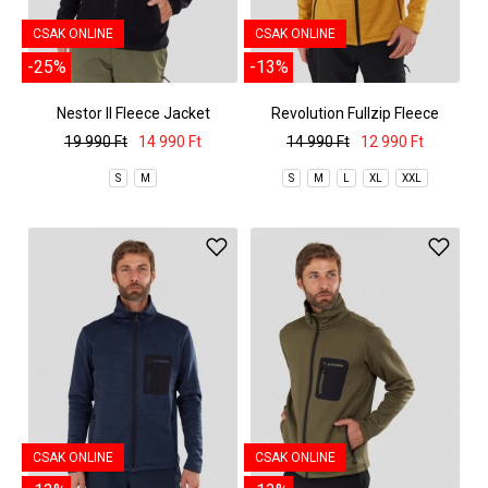
CSAK ONLINE
CSAK ONLINE
-25%
-13%
Nestor II Fleece Jacket
Revolution Fullzip Fleece
19 990 Ft
14 990 Ft
14 990 Ft
12 990 Ft
S
M
S
M
L
XL
XXL
CSAK ONLINE
CSAK ONLINE