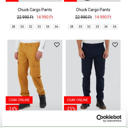
Chuck Cargo Pants
Chuck Cargo Pants
22 990 Ft
14 990 Ft
22 990 Ft
14 990 Ft
28
30
32
33
34
36
28
30
32
33
34
36
CSAK ONLINE
CSAK ONLINE
-34%
-25%
Chuck Cargo Pants
Jim Chino Pants