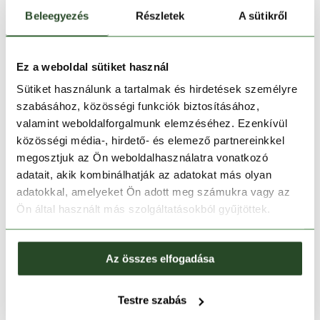
22 990 Ft
14 990 Ft
19 990 Ft
14 990 Ft
Beleegyezés
Részletek
A sütikről
28
30
32
33
28
30
32
33
34
Ez a weboldal sütiket használ
Sütiket használunk a tartalmak és hirdetések személyre
szabásához, közösségi funkciók biztosításához,
valamint weboldalforgalmunk elemzéséhez. Ezenkívül
közösségi média-, hirdető- és elemező partnereinkkel
megosztjuk az Ön weboldalhasználatra vonatkozó
adatait, akik kombinálhatják az adatokat más olyan
adatokkal, amelyeket Ön adott meg számukra vagy az
Ön által használt más szolgáltatásokból gyűjtöttek.
CSAK ONLINE
CSAK ONLINE
-25%
-10%
Az összes elfogadása
Jim Chino Pants
Arbor Cargo Pants
19 990 Ft
14 990 Ft
21 990 Ft
19 790 Ft
Testre szabás
28
30
32
33
34
36
28
30
32