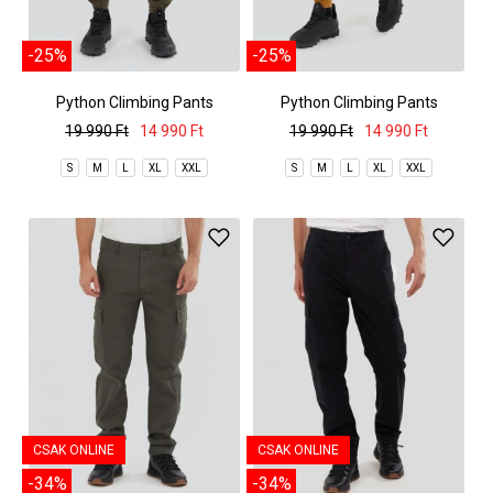
-25%
-25%
Python Climbing Pants
Python Climbing Pants
19 990 Ft
14 990 Ft
19 990 Ft
14 990 Ft
S
M
L
XL
XXL
S
M
L
XL
XXL
CSAK ONLINE
CSAK ONLINE
-34%
-34%