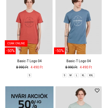
CSAK ONLINE
-50%
-50%
Basic-T Logo 04
Basic-T Logo 04
8 990 Ft
4 490 Ft
8 990 Ft
4 490 Ft
S
S
M
L
XL
XXL