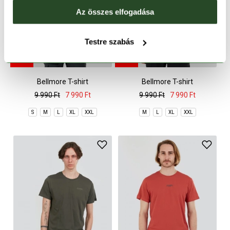
Az összes elfogadása
Testre szabás
-20%
-20%
Bellmore T-shirt
Bellmore T-shirt
9 990 Ft
7 990 Ft
9 990 Ft
7 990 Ft
S
M
L
XL
XXL
M
L
XL
XXL