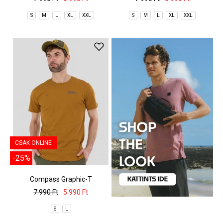
S
M
L
XL
XXL
S
M
L
XL
XXL
CSAK ONLINE
-25%
Compass Graphic-T
7 990 Ft
5 990 Ft
S
L