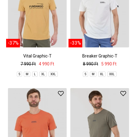
-37%
-33%
Vital Graphic-T
Breaker Graphic-T
7 990 Ft
4 990 Ft
8 990 Ft
5 990 Ft
S
M
L
XL
XXL
S
M
XL
XXL