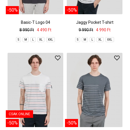
-50%
-50%
Basic-T Logo 04
Jaggy Pocket T-shirt
8 990 Ft
4 490 Ft
9 990 Ft
4 990 Ft
S
M
L
XL
XXL
S
M
L
XL
XXL
CSAK ONLINE
-50%
-50%