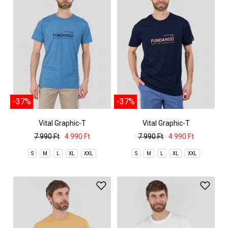
-37%
-37%
Vital Graphic-T
Vital Graphic-T
7 990 Ft
4 990 Ft
7 990 Ft
4 990 Ft
S
M
L
XL
XXL
S
M
L
XL
XXL