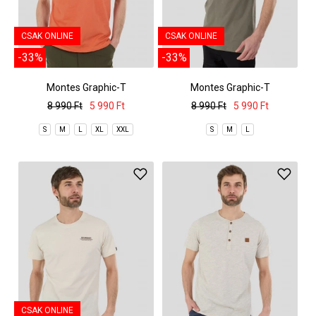
CSAK ONLINE
CSAK ONLINE
-33%
-33%
Montes Graphic-T
Montes Graphic-T
8 990 Ft
5 990 Ft
8 990 Ft
5 990 Ft
S
M
L
XL
XXL
S
M
L
CSAK ONLINE