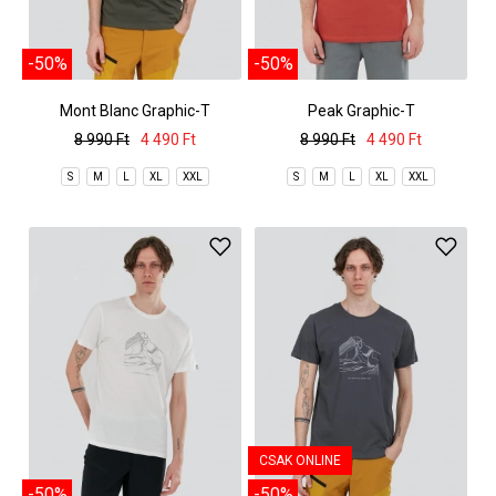
-50%
-50%
Mont Blanc Graphic-T
Peak Graphic-T
8 990 Ft
4 490 Ft
8 990 Ft
4 490 Ft
S
M
L
XL
XXL
S
M
L
XL
XXL
CSAK ONLINE
-50%
-50%