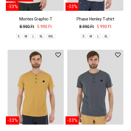
-33%
-33%
Montes Graphic-T
Phase Henley T-shirt
8 990 Ft
5 990 Ft
8 990 Ft
5 990 Ft
S
M
L
XL
XXL
S
M
L
XL
-33%
-33%