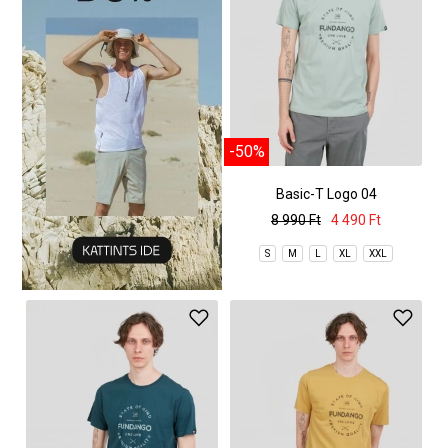
-50%
Basic-T Logo 04
8 990 Ft
4 490 Ft
S
M
L
XL
XXL