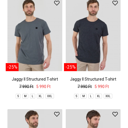
-25%
-25%
Jaggy II Structured T-shirt
Jaggy II Structured T-shirt
7 990 Ft
5 990 Ft
7 990 Ft
5 990 Ft
S
M
L
XL
XXL
S
M
L
XL
XXL