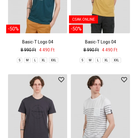
CSAK ONLINE
-50%
-50%
Basic-T Logo 04
Basic-T Logo 04
8 990 Ft
4 490 Ft
8 990 Ft
4 490 Ft
S
M
L
XL
XXL
S
M
L
XL
XXL