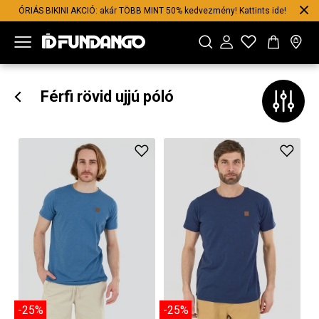
ÓRIÁS BIKINI AKCIÓ: akár TÖBB MINT 50% kedvezmény! Kattints ide!
Férfi rövid ujjú póló
-25%
-25%