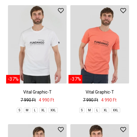
-37%
-37%
Vital Graphic-T
Vital Graphic-T
7 990 Ft
4 990 Ft
7 990 Ft
4 990 Ft
S
M
L
XL
XXL
S
M
L
XL
XXL