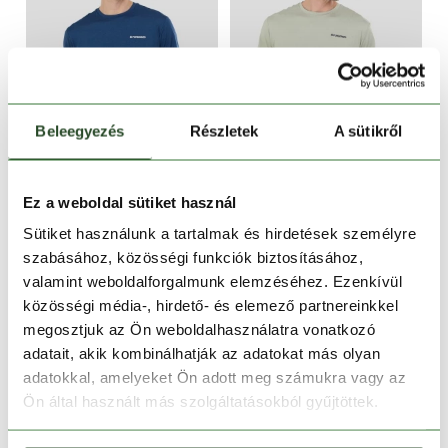
Beleegyezés
Részletek
A sütikről
-20%
-20%
Ez a weboldal sütiket használ
Bellmore T-shirt
Bellmore T-shirt
Sütiket használunk a tartalmak és hirdetések személyre
9 990 Ft
7 990 Ft
9 990 Ft
7 990 Ft
szabásához, közösségi funkciók biztosításához,
S
M
L
XL
XXL
S
M
L
XL
XXL
valamint weboldalforgalmunk elemzéséhez. Ezenkívül
közösségi média-, hirdető- és elemező partnereinkkel
megosztjuk az Ön weboldalhasználatra vonatkozó
adatait, akik kombinálhatják az adatokat más olyan
adatokkal, amelyeket Ön adott meg számukra vagy az
Ön által használt más szolgáltatásokból gyűjtöttek.