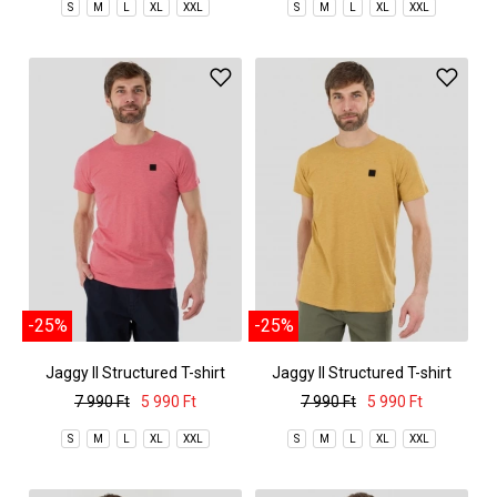
S
M
L
XL
XXL
S
M
L
XL
XXL
-25%
-25%
Jaggy II Structured T-shirt
Jaggy II Structured T-shirt
7 990 Ft
5 990 Ft
7 990 Ft
5 990 Ft
S
M
L
XL
XXL
S
M
L
XL
XXL