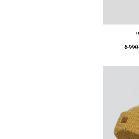
H
5 990