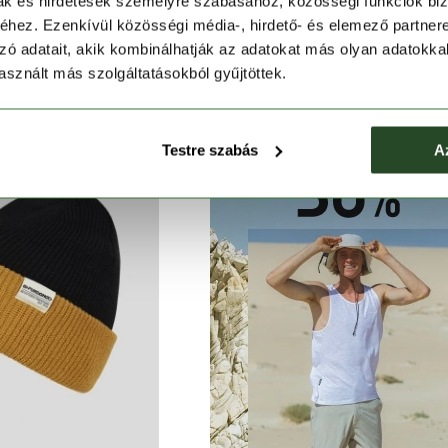
mak és hirdetések személyre szabásához, közösségi funkciók biz
ra Beanie
Duplex Reversible Beanie
hez. Ezenkívül közösségi média-, hirdető- és elemező partner
 Ft
3 990 Ft
5 990 Ft
4 990 Ft
zó adatait, akik kombinálhatják az adatokat más olyan adatokka
sznált más szolgáltatásokból gyűjtöttek.
Testre szabás
A