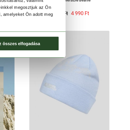
tosításához, valamint
Duplex Reversible Beanie
einkkel megosztjuk az Ön
5 990 Ft
4 990 Ft
l, amelyeket Ön adott meg
z összes elfogadása