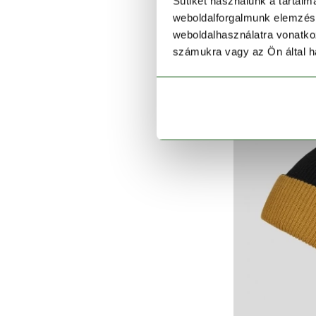
Sütiket használunk a tartal
Ta
weboldalforgalmunk elemzésé
4 990
weboldalhasználatra vonatko
számukra vagy az Ön által ha