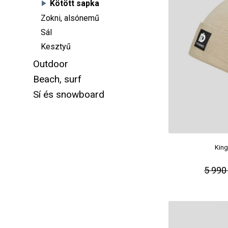
Kötött sapka
Zokni, alsónemű
Sál
Kesztyű
Outdoor
Beach, surf
Sí és snowboard
Kin
5 990