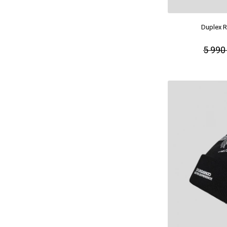
Duplex R
5 990