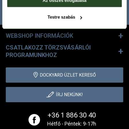
Az összes elfogadása
FELIRATKOZOM
Testre szabás
+
WEBSHOP INFORMÁCIÓK
CSATLAKOZZ TÖRZSVÁSÁRLÓI
+
PROGRAMUNKHOZ
DOCKYARD ÜZLET KERESŐ
ÍRJ NEKÜNK!
+36 1 886 30 40
Hétfő - Péntek: 9-17h