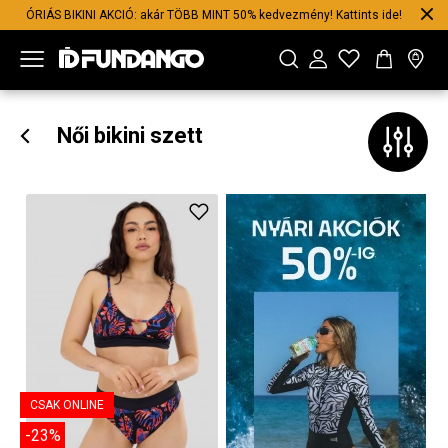
ÓRIÁS BIKINI AKCIÓ: akár TÖBB MINT 50% kedvezmény! Kattints ide!
Női bikini szett
CSAK ONLINE
-23%