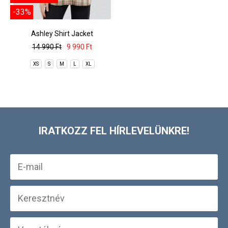
-33%
Ashley Shirt Jacket
14 990 Ft
9 990 Ft
XS
S
M
L
XL
IRATKOZZ FEL HÍRLEVELÜNKRE!