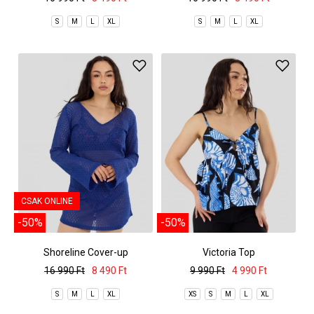
S
M
L
XL
S
M
L
XL
CSAK ONLINE
-50%
-50%
Shoreline Cover-up
Victoria Top
16 990 Ft
8 490 Ft
9 990 Ft
4 990 Ft
S
M
L
XL
XS
S
M
L
XL