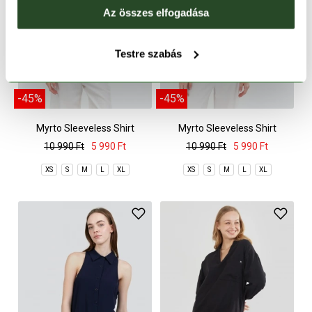
Az összes elfogadása
Testre szabás
-45%
-45%
Myrto Sleeveless Shirt
Myrto Sleeveless Shirt
10 990 Ft
5 990 Ft
10 990 Ft
5 990 Ft
XS
S
M
L
XL
XS
S
M
L
XL