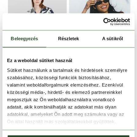
Beleegyezés
Részletek
A sütikről
CSAK ONLINE
Ez a weboldal sütiket használ
-17%
Sütiket használunk a tartalmak és hirdetések személyre
Athene Cover-up
szabásához, közösségi funkciók biztosításához,
17 990 Ft
14 930 Ft
valamint weboldalforgalmunk elemzéséhez. Ezenkívül
közösségi média-, hirdető- és elemező partnereinkkel
XS
S
M
megosztjuk az Ön weboldalhasználatra vonatkozó
adatait, akik kombinálhatják az adatokat más olyan
adatokkal, amelyeket Ön adott meg számukra vagy az
Ön által használt más szolgáltatásokból gyűjtöttek.