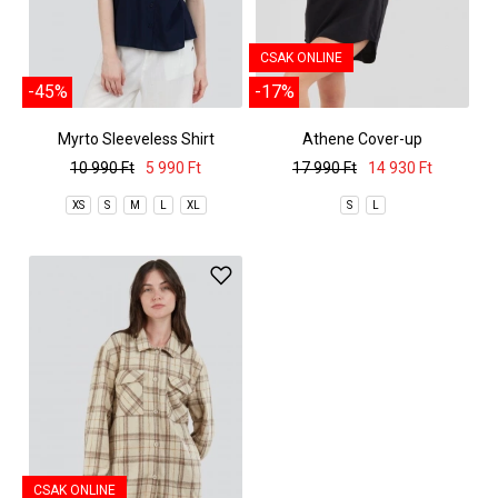
CSAK ONLINE
-45%
-17%
Myrto Sleeveless Shirt
Athene Cover-up
10 990 Ft
5 990 Ft
17 990 Ft
14 930 Ft
XS
S
M
L
XL
S
L
CSAK ONLINE