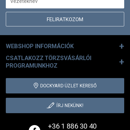
FELIRATKOZOM
+
WEBSHOP INFORMÁCIÓK
CSATLAKOZZ TÖRZSVÁSÁRLÓI
+
PROGRAMUNKHOZ
DOCKYARD ÜZLET KERESŐ
ÍRJ NEKÜNK!
+36 1 886 30 40