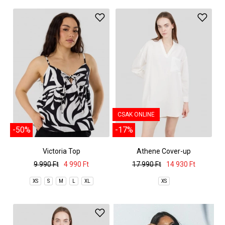
CSAK ONLINE
-50%
-17%
Victoria Top
Athene Cover-up
9 990 Ft
4 990 Ft
17 990 Ft
14 930 Ft
XS
S
M
L
XL
XS