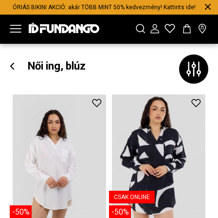
ÓRIÁS BIKINI AKCIÓ: akár TÖBB MINT 50% kedvezmény! Kattints ide!
Női ing, blúz
CSAK ONLINE
-50%
-50%