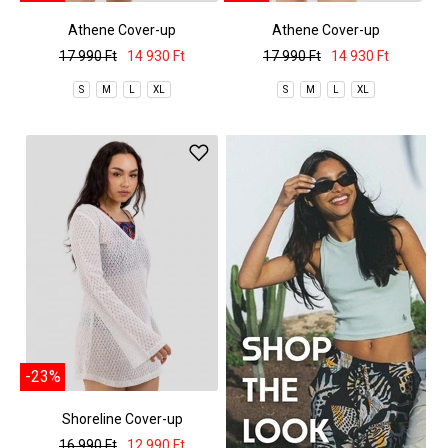
Athene Cover-up
Athene Cover-up
17 990 Ft
14 930 Ft
17 990 Ft
14 930 Ft
S
M
L
XL
S
M
L
XL
-23%
Shoreline Cover-up
16 990 Ft
12 990 Ft