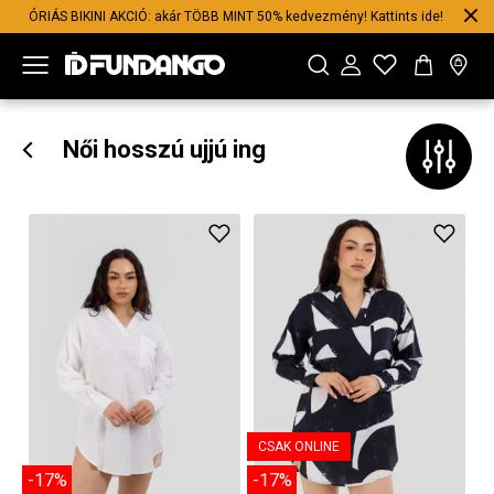
ÓRIÁS BIKINI AKCIÓ: akár TÖBB MINT 50% kedvezmény! Kattints ide!
Női hosszú ujjú ing
CSAK ONLINE
-17%
-17%