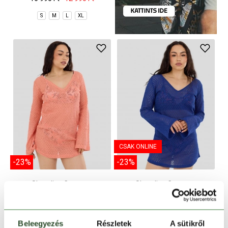
S
M
L
XL
CSAK ONLINE
-23%
-23%
Shoreline Cover-up
Shoreline Cover-up
16 990 Ft
12 990 Ft
16 990 Ft
12 990 Ft
S
M
L
XL
S
M
L
XL
Beleegyezés
Részletek
A sütikről