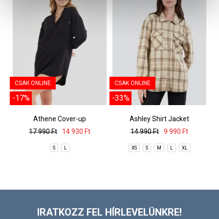
CSAK ONLINE
CSAK ONLINE
-17%
-33%
Athene Cover-up
Ashley Shirt Jacket
17 990 Ft
14 930 Ft
14 990 Ft
9 990 Ft
S
L
XS
S
M
L
XL
IRATKOZZ FEL HÍRLEVELÜNKRE!