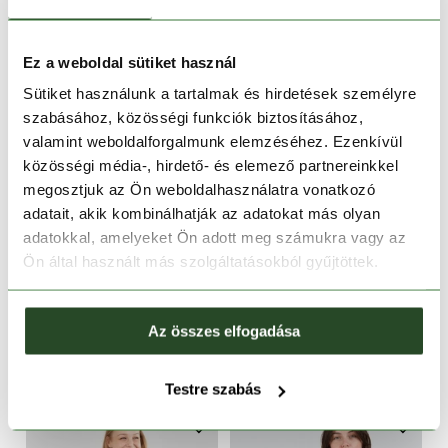
Ez a weboldal sütiket használ
Sütiket használunk a tartalmak és hirdetések személyre
szabásához, közösségi funkciók biztosításához,
valamint weboldalforgalmunk elemzéséhez. Ezenkívül
közösségi média-, hirdető- és elemező partnereinkkel
megosztjuk az Ön weboldalhasználatra vonatkozó
adatait, akik kombinálhatják az adatokat más olyan
CSAK ONLINE
CSAK ONLINE
adatokkal, amelyeket Ön adott meg számukra vagy az
-17%
-17%
Ön által használt más szolgáltatásokból gyűjtöttek.
Athene Cover-up
Athene Cover-up
17 990 Ft
14 930 Ft
17 990 Ft
14 930 Ft
Az összes elfogadása
XS
XS
S
M
Testre szabás