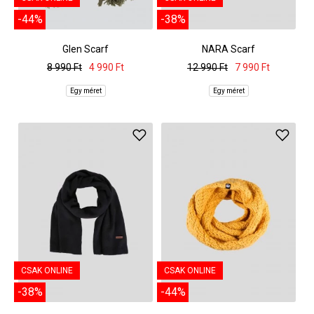
-44%
-38%
Glen Scarf
NARA Scarf
8 990 Ft
4 990 Ft
12 990 Ft
7 990 Ft
Egy méret
Egy méret
CSAK ONLINE
CSAK ONLINE
-38%
-44%