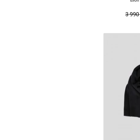
Elio
3 990