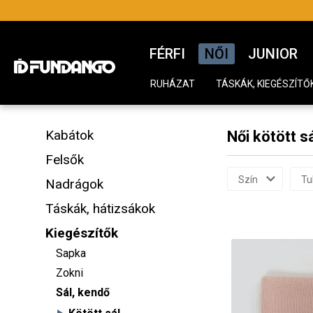
FÉRFI
NŐI
JUNIOR
RUHÁZAT
TÁSKÁK, KIEGÉSZÍTŐ
Kabátok
Női kötött s
Felsők
Szín
Tu
Nadrágok
Táskák, hátizsákok
Kiegészítők
Sapka
Zokni
Sál, kendő