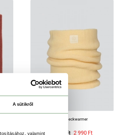
A sütikről
Elion Neckwarmer
3 990 Ft
2 990 Ft
tosításához, valamint