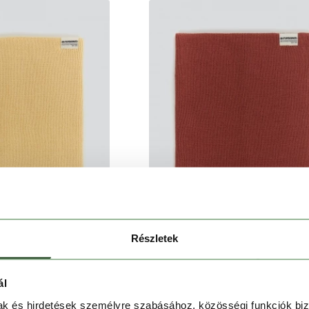
Részletek
 Neckwarmer
Tara Neckwarmer
ál
 Ft
2 990 Ft
4 990 Ft
2 990 Ft
mak és hirdetések személyre szabásához, közösségi funkciók biz