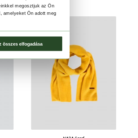
einkkel megosztjuk az Ön
l, amelyeket Ön adott meg
z összes elfogadása