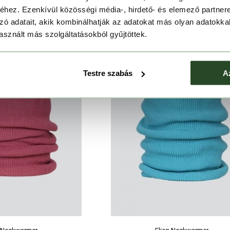
hez. Ezenkívül közösségi média-, hirdető- és elemező partner
zó adatait, akik kombinálhatják az adatokat más olyan adatokka
sznált más szolgáltatásokból gyűjtöttek.
Testre szabás
A