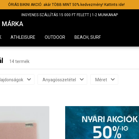
ÓRIÁS BIKINI AKCIÓ: akár TÖBB MINT 50% kedvezmény! Kattints ide!
INGYENES SZÁLLÍTÁS 15 000 FT FELETT | 1-2 MUNKANAP
MÁRKA
K
ATHLEISURE
OUTDOOR
BEACH, SURF
ál
14 termék
lajdonságok
Anyagösszetétel
Méret