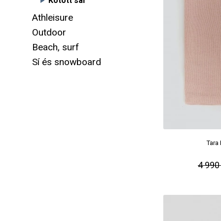
Kötött sál
Athleisure
Outdoor
Beach, surf
Sí és snowboard
Tara
4 990