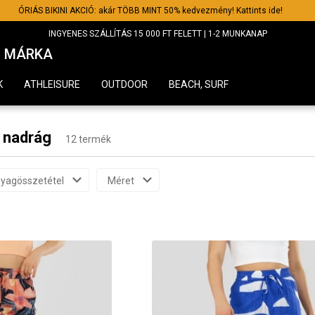
ÓRIÁS BIKINI AKCIÓ: akár TÖBB MINT 50% kedvezmény! Kattints ide!
INGYENES SZÁLLÍTÁS 15 000 FT FELETT | 1-2 MUNKANAP
MÁRKA
K
ATHLEISURE
OUTDOOR
BEACH, SURF
ú nadrág
12 termék
yagösszetétel
Méret