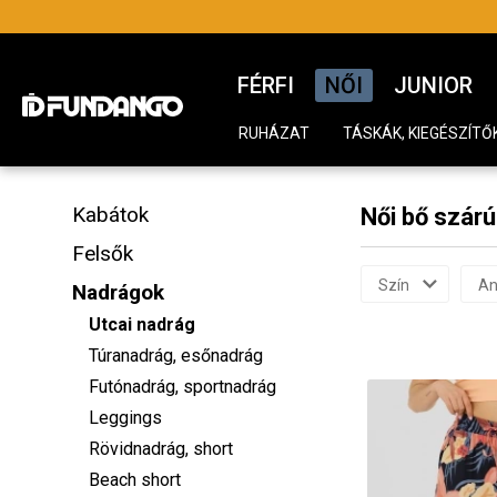
FÉRFI
NŐI
JUNIOR
RUHÁZAT
TÁSKÁK, KIEGÉSZÍTŐ
Kabátok
Női bő szár
Felsők
Szín
An
Nadrágok
Utcai nadrág
Túranadrág, esőnadrág
Futónadrág, sportnadrág
Leggings
Rövidnadrág, short
Beach short