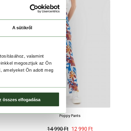
A sütikről
tosításához, valamint
einkkel megosztjuk az Ön
l, amelyeket Ön adott meg
z összes elfogadása
Poppy Pants
14 990 Ft
12 990 Ft