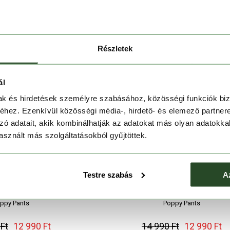
Részletek
ál
mak és hirdetések személyre szabásához, közösségi funkciók biz
hez. Ezenkívül közösségi média-, hirdető- és elemező partner
zó adatait, akik kombinálhatják az adatokat más olyan adatokka
sznált más szolgáltatásokból gyűjtöttek.
Testre szabás
A
ppy Pants
Poppy Pants
Ft
12 990 Ft
14 990 Ft
12 990 Ft