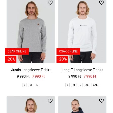
CSAK ONLINE
CSAK ONLINE
-20%
-20%
Justin Longsleeve T-shirt
Long-T Longsleeve T-shirt
9 990 Ft
7 990 Ft
9 990 Ft
7 990 Ft
S
M
L
S
M
L
XL
XXL