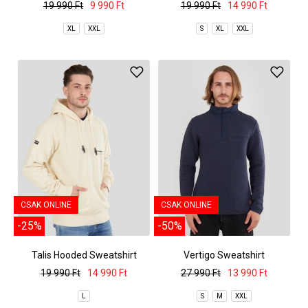
19 990 Ft
9 990 Ft
19 990 Ft
14 990 Ft
XL
XXL
S
XL
XXL
CSAK ONLINE
CSAK ONLINE
-25%
-50%
Talis Hooded Sweatshirt
Vertigo Sweatshirt
19 990 Ft
14 990 Ft
27 990 Ft
13 990 Ft
L
S
M
XXL