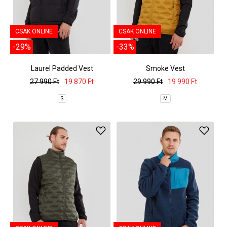
CSAK ONLINE
CSAK ONLINE
-29%
-33%
Laurel Padded Vest
Smoke Vest
27 990 Ft
19 870 Ft
29 990 Ft
19 990 Ft
S
M