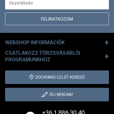
FELIRATKOZOM
+
WEBSHOP INFORMÁCIÓK
CSATLAKOZZ TÖRZSVÁSÁRLÓI
+
PROGRAMUNKHOZ
DOCKYARD ÜZLET KERESŐ
ÍRJ NEKÜNK!
+36 1 886 30 40