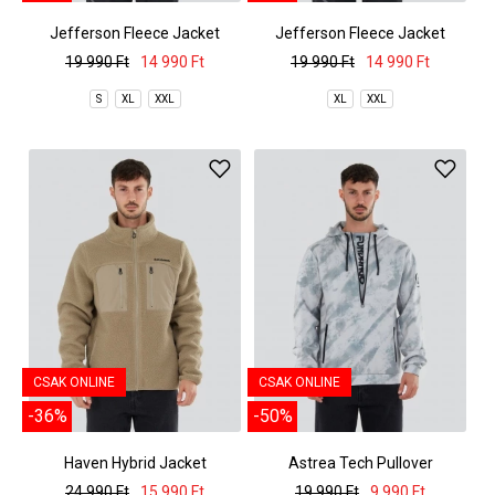
Jefferson Fleece Jacket
Jefferson Fleece Jacket
19 990 Ft
14 990 Ft
19 990 Ft
14 990 Ft
S
XL
XXL
XL
XXL
CSAK ONLINE
CSAK ONLINE
-36%
-50%
Haven Hybrid Jacket
Astrea Tech Pullover
24 990 Ft
15 990 Ft
19 990 Ft
9 990 Ft