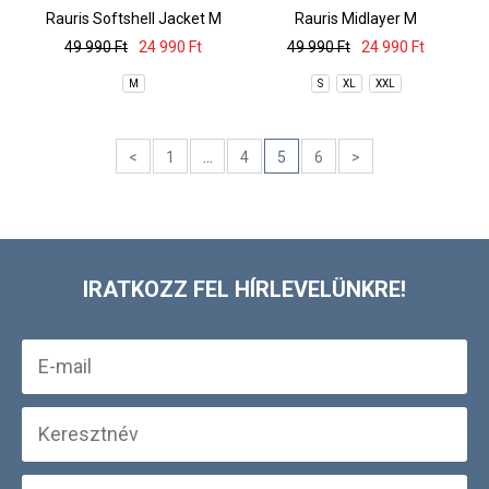
Rauris Softshell Jacket M
Rauris Midlayer M
49 990 Ft
24 990 Ft
49 990 Ft
24 990 Ft
M
S
XL
XXL
<
1
...
4
5
6
>
IRATKOZZ FEL HÍRLEVELÜNKRE!