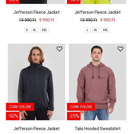
Jefferson Fleece Jacket
Jefferson Fleece Jacket
19 990 Ft
9 990 Ft
19 990 Ft
9 990 Ft
S
XL
XXL
L
XL
XXL
CSAK ONLINE
CSAK ONLINE
-50%
-25%
Jefferson Fleece Jacket
Talis Hooded Sweatshirt