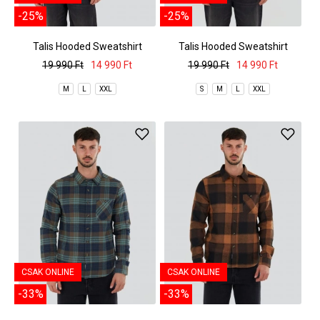
-25%
-25%
Talis Hooded Sweatshirt
Talis Hooded Sweatshirt
19 990 Ft
14 990 Ft
19 990 Ft
14 990 Ft
M
L
XXL
S
M
L
XXL
CSAK ONLINE
CSAK ONLINE
-33%
-33%