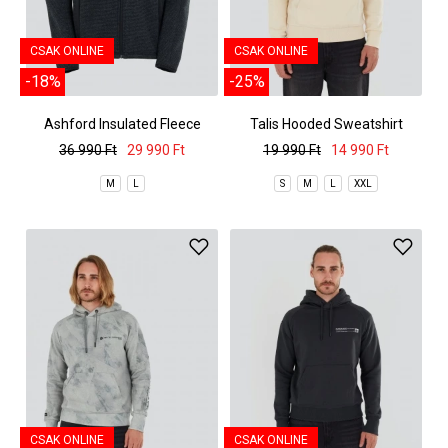
CSAK ONLINE
CSAK ONLINE
-18%
-25%
Ashford Insulated Fleece
Talis Hooded Sweatshirt
Jacket
36 990 Ft
29 990 Ft
19 990 Ft
14 990 Ft
M
L
S
M
L
XXL
CSAK ONLINE
CSAK ONLINE