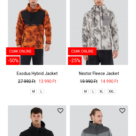
CSAK ONLINE
CSAK ONLINE
-50%
-25%
Exodus Hybrid Jacket
Nestor Fleece Jacket
27 990 Ft
13 990 Ft
19 990 Ft
14 990 Ft
M
L
M
L
XL
XXL