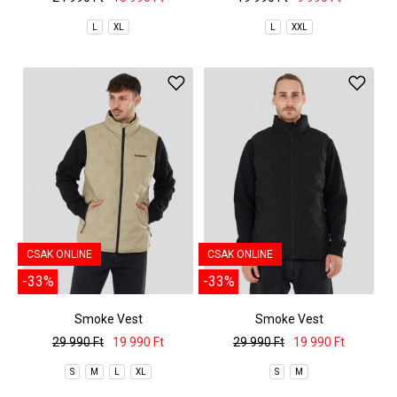
L
XL
L
XXL
CSAK ONLINE
CSAK ONLINE
-33%
-33%
Smoke Vest
Smoke Vest
29 990 Ft
19 990 Ft
29 990 Ft
19 990 Ft
S
M
L
XL
S
M