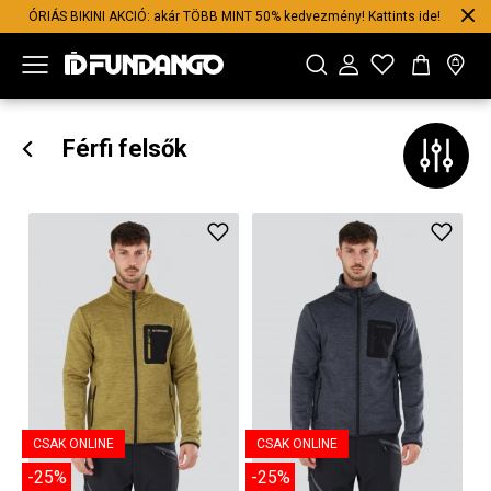
ÓRIÁS BIKINI AKCIÓ: akár TÖBB MINT 50% kedvezmény! Kattints ide!
Férfi felsők
CSAK ONLINE
CSAK ONLINE
-25%
-25%