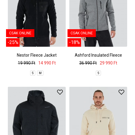
CSAK ONLINE
CSAK ONLINE
-25%
-18%
Nestor Fleece Jacket
Ashford Insulated Fleece
Jacket
19 990 Ft
14 990 Ft
36 990 Ft
29 990 Ft
S
M
S