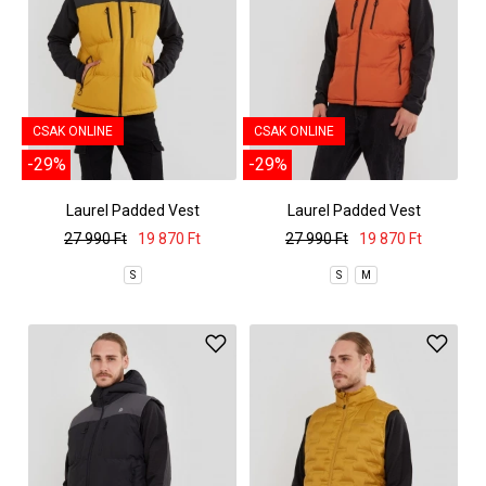
CSAK ONLINE
CSAK ONLINE
-29%
-29%
Laurel Padded Vest
Laurel Padded Vest
27 990 Ft
19 870 Ft
27 990 Ft
19 870 Ft
S
S
M