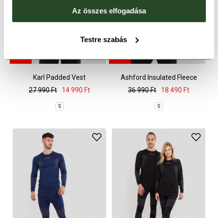
Az összes elfogadása
Testre szabás
CSAK ONLINE
CSAK ONLINE
-46%
-50%
Karl Padded Vest
Ashford Insulated Fleece
Jacket
27 990 Ft
14 990 Ft
36 990 Ft
18 490 Ft
S
S