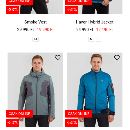
CSAK ONLINE
CSAK ONLINE
-33%
-50%
Smoke Vest
Haven Hybrid Jacket
29 990 Ft
19 990 Ft
24 990 Ft
12 490 Ft
M
M
L
CSAK ONLINE
CSAK ONLINE
-50%
-50%