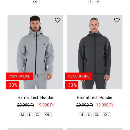
XXL
S
M
CSAK ONLINE
CSAK ONLINE
-33%
-33%
Hamal Tech Hoodie
Hamal Tech Hoodie
29 990 Ft
19 990 Ft
29 990 Ft
19 990 Ft
M
L
XL
XXL
M
L
XL
XXL