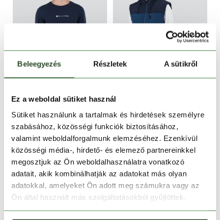
Beleegyezés
Részletek
A sütikről
CSAK ONLINE
CSAK ONLINE
-20%
-46%
Ez a weboldal sütiket használ
Long-T Longsleeve T-shirt
Karl Padded Vest
Sütiket használunk a tartalmak és hirdetések személyre
9 990 Ft
7 990 Ft
27 990 Ft
14 990 Ft
szabásához, közösségi funkciók biztosításához,
valamint weboldalforgalmunk elemzéséhez. Ezenkívül
S
M
S
közösségi média-, hirdető- és elemező partnereinkkel
megosztjuk az Ön weboldalhasználatra vonatkozó
adatait, akik kombinálhatják az adatokat más olyan
adatokkal, amelyeket Ön adott meg számukra vagy az
Ön által használt más szolgáltatásokból gyűjtöttek.