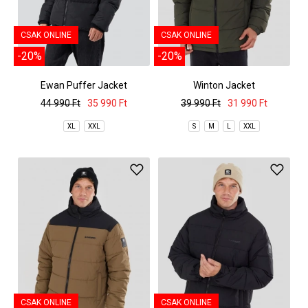
CSAK ONLINE
CSAK ONLINE
-20%
-20%
Ewan Puffer Jacket
Winton Jacket
44 990 Ft
35 990 Ft
39 990 Ft
31 990 Ft
XL
XXL
S
M
L
XXL
CSAK ONLINE
CSAK ONLINE