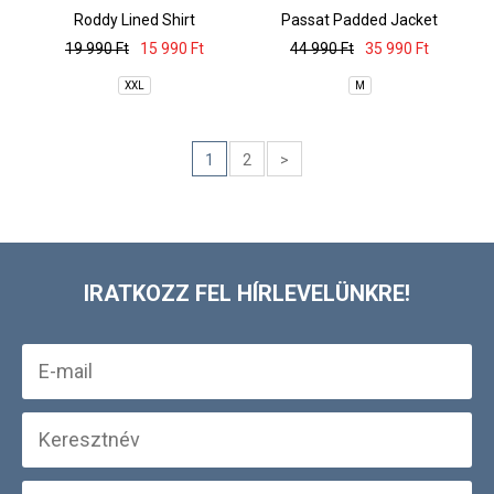
Roddy Lined Shirt
Passat Padded Jacket
19 990 Ft
15 990 Ft
44 990 Ft
35 990 Ft
XXL
M
1
2
>
IRATKOZZ FEL HÍRLEVELÜNKRE!