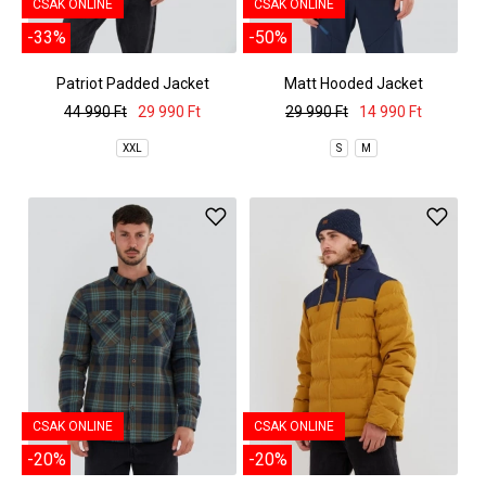
CSAK ONLINE
CSAK ONLINE
-33%
-50%
Patriot Padded Jacket
Matt Hooded Jacket
44 990 Ft
29 990 Ft
29 990 Ft
14 990 Ft
XXL
S
M
CSAK ONLINE
CSAK ONLINE
-20%
-20%