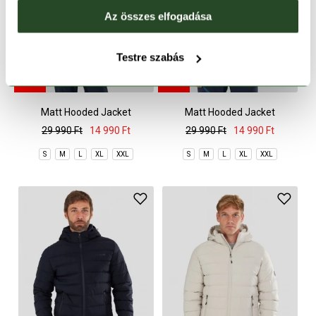
Az összes elfogadása
Testre szabás
CSAK ONLINE
CSAK ONLINE
-50%
-50%
Matt Hooded Jacket
Matt Hooded Jacket
29 990 Ft
14 990 Ft
29 990 Ft
14 990 Ft
S
M
L
XL
XXL
S
M
L
XL
XXL