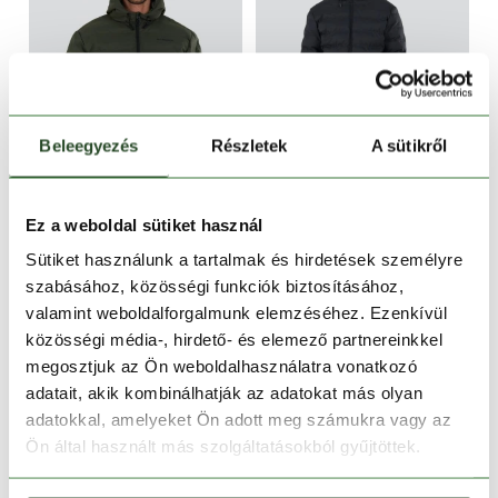
Beleegyezés
Részletek
A sütikről
CSAK ONLINE
CSAK ONLINE
-33%
-33%
Ez a weboldal sütiket használ
Patriot Padded Jacket
Patriot Padded Jacket
Sütiket használunk a tartalmak és hirdetések személyre
44 990 Ft
29 990 Ft
44 990 Ft
29 990 Ft
szabásához, közösségi funkciók biztosításához,
S
M
L
XL
XXL
S
M
L
XL
XXL
valamint weboldalforgalmunk elemzéséhez. Ezenkívül
közösségi média-, hirdető- és elemező partnereinkkel
megosztjuk az Ön weboldalhasználatra vonatkozó
adatait, akik kombinálhatják az adatokat más olyan
adatokkal, amelyeket Ön adott meg számukra vagy az
Ön által használt más szolgáltatásokból gyűjtöttek.