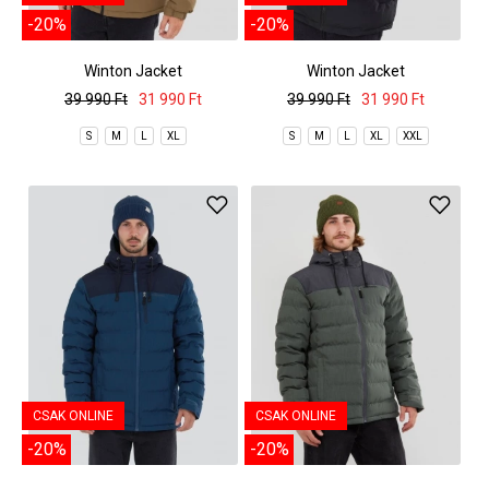
-20%
-20%
Winton Jacket
Winton Jacket
39 990 Ft
31 990 Ft
39 990 Ft
31 990 Ft
S
M
L
XL
S
M
L
XL
XXL
CSAK ONLINE
CSAK ONLINE
-20%
-20%