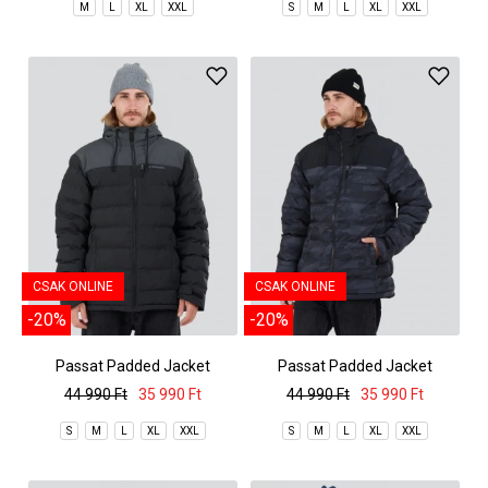
M
L
XL
XXL
S
M
L
XL
XXL
CSAK ONLINE
CSAK ONLINE
-20%
-20%
Passat Padded Jacket
Passat Padded Jacket
44 990 Ft
35 990 Ft
44 990 Ft
35 990 Ft
S
M
L
XL
XXL
S
M
L
XL
XXL