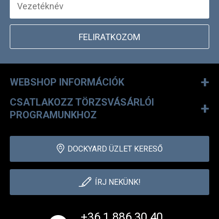
FELIRATKOZOM
+
WEBSHOP INFORMÁCIÓK
CSATLAKOZZ TÖRZSVÁSÁRLÓI
+
PROGRAMUNKHOZ
DOCKYARD ÜZLET KERESŐ
ÍRJ NEKÜNK!
+36 1 886 30 40