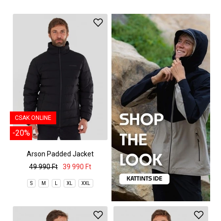
CSAK ONLINE
-20%
Arson Padded Jacket
49 990 Ft
39 990 Ft
S
M
L
XL
XXL