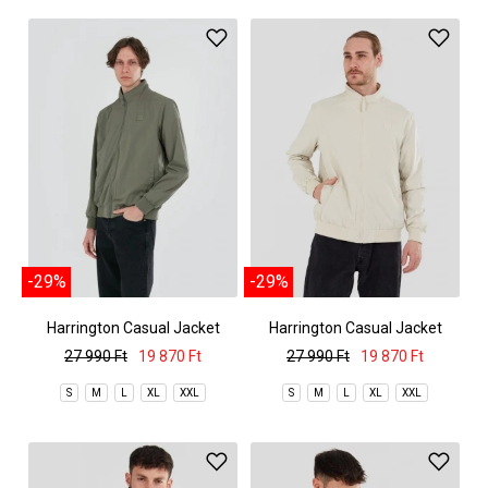
-29%
-29%
Harrington Casual Jacket
Harrington Casual Jacket
27 990 Ft
19 870 Ft
27 990 Ft
19 870 Ft
S
M
L
XL
XXL
S
M
L
XL
XXL