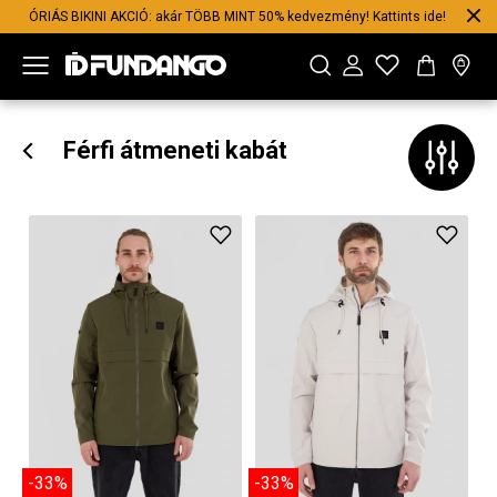
ÓRIÁS BIKINI AKCIÓ: akár TÖBB MINT 50% kedvezmény! Kattints ide!
Férfi átmeneti kabát
-33%
-33%