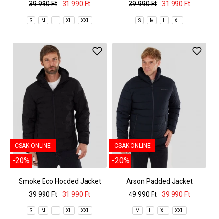
39 990 Ft
31 990 Ft
39 990 Ft
31 990 Ft
S
M
L
XL
XXL
S
M
L
XL
CSAK ONLINE
CSAK ONLINE
-20%
-20%
Smoke Eco Hooded Jacket
Arson Padded Jacket
39 990 Ft
31 990 Ft
49 990 Ft
39 990 Ft
S
M
L
XL
XXL
M
L
XL
XXL