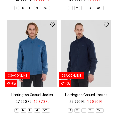
S
M
L
XL
XXL
S
M
L
XL
XXL
CSAK ONLINE
CSAK ONLINE
-29%
-29%
Harrington Casual Jacket
Harrington Casual Jacket
27 990 Ft
19 870 Ft
27 990 Ft
19 870 Ft
S
M
L
XL
XXL
S
M
L
XL
XXL