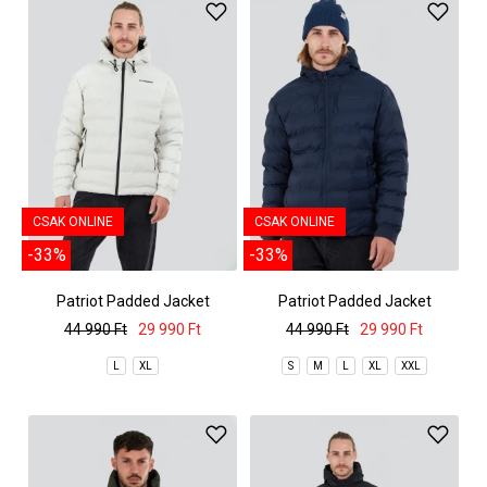
CSAK ONLINE
CSAK ONLINE
-33%
-33%
Patriot Padded Jacket
Patriot Padded Jacket
44 990 Ft
29 990 Ft
44 990 Ft
29 990 Ft
L
XL
S
M
L
XL
XXL