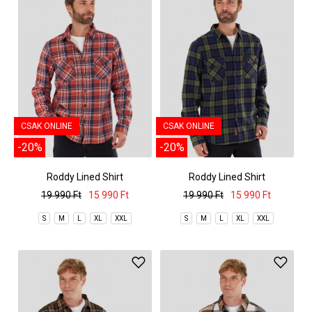
CSAK ONLINE
CSAK ONLINE
-20%
-20%
Roddy Lined Shirt
Roddy Lined Shirt
19 990 Ft
15 990 Ft
19 990 Ft
15 990 Ft
S
M
L
XL
XXL
S
M
L
XL
XXL