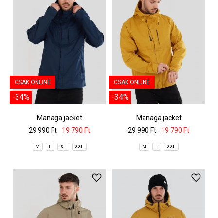
CSAK ONLINE
CSAK ONLINE
-34%
-34%
Managa jacket
Managa jacket
29 990 Ft
19 790 Ft
29 990 Ft
19 790 Ft
M
L
XL
XXL
M
L
XXL