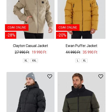
CSAK ONLINE
CSAK ONLINE
-28%
-20%
Clayton Casual Jacket
Ewan Puffer Jacket
27 990 Ft
19 990 Ft
44 990 Ft
35 990 Ft
XL
XXL
L
XL