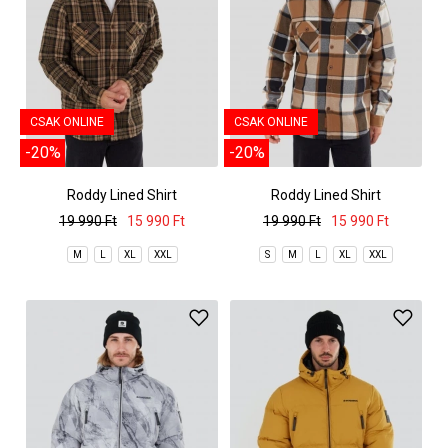
CSAK ONLINE
CSAK ONLINE
-20%
-20%
Roddy Lined Shirt
Roddy Lined Shirt
19 990 Ft
15 990 Ft
19 990 Ft
15 990 Ft
M
L
XL
XXL
S
M
L
XL
XXL