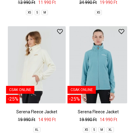
13 990 Ft
11 990 Ft
34 990 Ft
19 990 Ft
XS
S
M
XS
CSAK ONLINE
CSAK ONLINE
-25%
-25%
Serena Fleece Jacket
Serena Fleece Jacket
19 990 Ft
14 990 Ft
19 990 Ft
14 990 Ft
XL
XS
S
M
XL