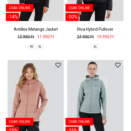
CSAK ONLINE
CSAK ONLINE
-14%
-20%
Antilles Melange Jacket
Riva Hybrid Pullover
13 990 Ft
11 990 Ft
24 990 Ft
19 990 Ft
XS
XL
XL
CSAK ONLINE
CSAK ONLINE
-25%
-25%