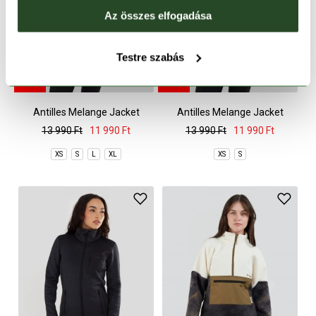
Az összes elfogadása
Testre szabás
CSAK ONLINE
CSAK ONLINE
-14%
-14%
Antilles Melange Jacket
Antilles Melange Jacket
13 990 Ft
11 990 Ft
13 990 Ft
11 990 Ft
XS
S
L
XL
XS
S