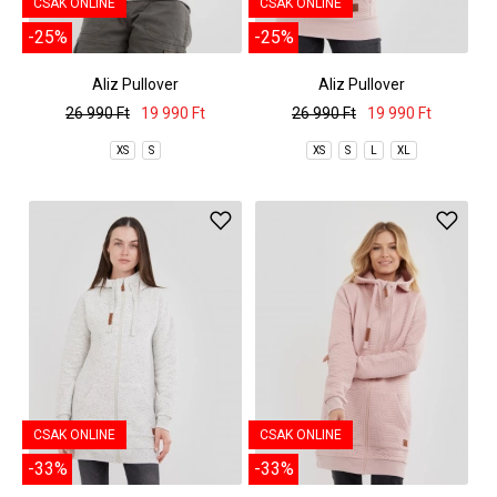
CSAK ONLINE
CSAK ONLINE
-25%
-25%
Aliz Pullover
Aliz Pullover
26 990 Ft
19 990 Ft
26 990 Ft
19 990 Ft
XS
S
XS
S
L
XL
CSAK ONLINE
CSAK ONLINE
-33%
-33%