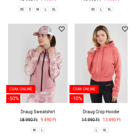
XS
S
M
L
XL
XS
L
XL
CSAK ONLINE
CSAK ONLINE
-50%
-10%
Draug Sweatshirt
Draug Crop Hoodie
18 990 Ft
9 490 Ft
14 990 Ft
13 490 Ft
M
L
L
XL