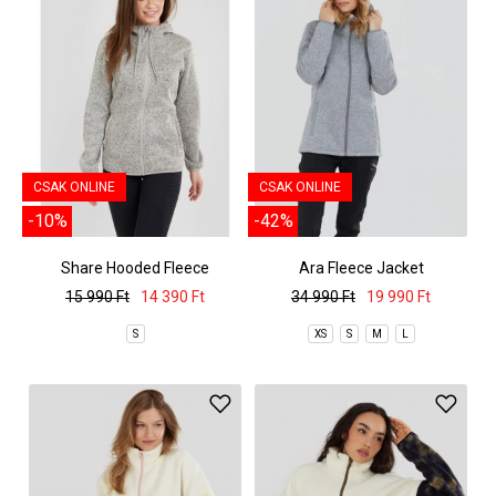
CSAK ONLINE
CSAK ONLINE
-10%
-42%
Share Hooded Fleece
Ara Fleece Jacket
15 990 Ft
14 390 Ft
34 990 Ft
19 990 Ft
S
XS
S
M
L