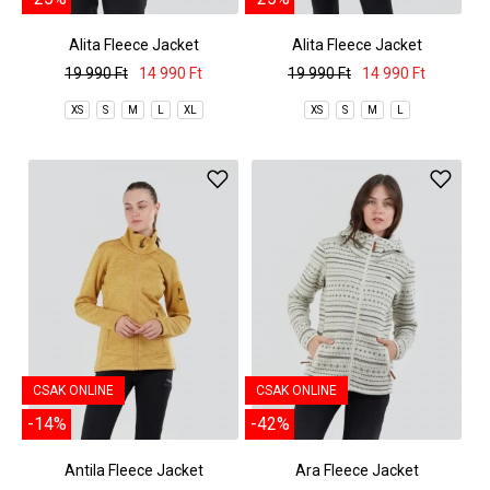
Alita Fleece Jacket
Alita Fleece Jacket
19 990 Ft
14 990 Ft
19 990 Ft
14 990 Ft
XS
S
M
L
XL
XS
S
M
L
CSAK ONLINE
CSAK ONLINE
-14%
-42%
Antila Fleece Jacket
Ara Fleece Jacket