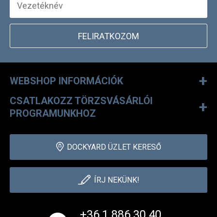
FELIRATKOZOM
+
WEBSHOP INFORMÁCIÓK
CSATLAKOZZ TÖRZSVÁSÁRLÓI
+
PROGRAMUNKHOZ
DOCKYARD ÜZLET KERESŐ
ÍRJ NEKÜNK!
+36 1 886 30 40