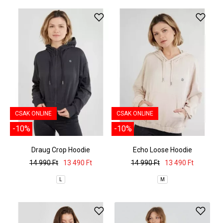
CSAK ONLINE
CSAK ONLINE
-10%
-10%
Draug Crop Hoodie
Echo Loose Hoodie
14 990 Ft
13 490 Ft
14 990 Ft
13 490 Ft
L
M