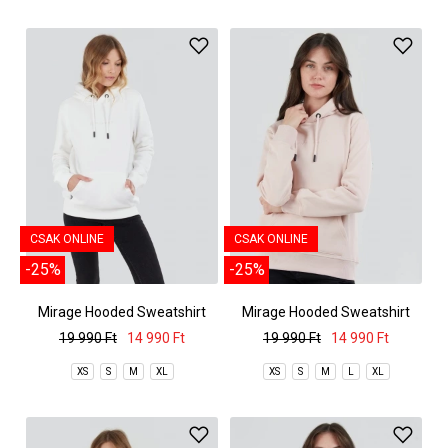
CSAK ONLINE
CSAK ONLINE
-25%
-25%
Mirage Hooded Sweatshirt
Mirage Hooded Sweatshirt
19 990 Ft
14 990 Ft
19 990 Ft
14 990 Ft
XS
S
M
XL
XS
S
M
L
XL