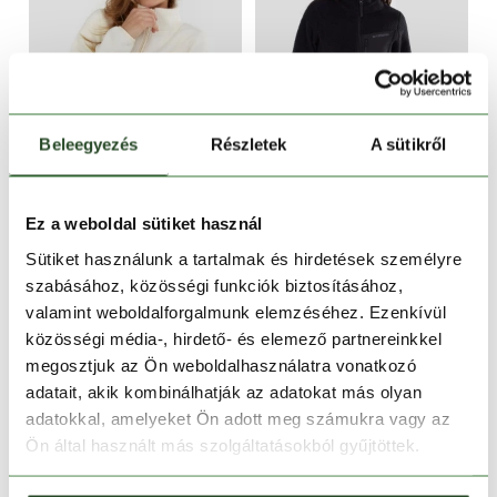
Beleegyezés
Részletek
A sütikről
CSAK ONLINE
CSAK ONLINE
-31%
-31%
Ez a weboldal sütiket használ
Shiloh Fleece Jacket
Shiloh Fleece Jacket
Sütiket használunk a tartalmak és hirdetések személyre
21 990 Ft
14 990 Ft
21 990 Ft
14 990 Ft
szabásához, közösségi funkciók biztosításához,
valamint weboldalforgalmunk elemzéséhez. Ezenkívül
XS
S
XL
XS
S
M
L
XL
közösségi média-, hirdető- és elemező partnereinkkel
megosztjuk az Ön weboldalhasználatra vonatkozó
adatait, akik kombinálhatják az adatokat más olyan
adatokkal, amelyeket Ön adott meg számukra vagy az
Ön által használt más szolgáltatásokból gyűjtöttek.