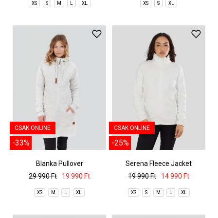
XS
S
M
L
XL
XS
S
XL
CSAK ONLINE
CSAK ONLINE
-33%
-25%
Blanka Pullover
Serena Fleece Jacket
29 990 Ft
19 990 Ft
19 990 Ft
14 990 Ft
XS
M
L
XL
XS
S
M
L
XL