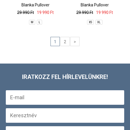
Blanka Pullover
Blanka Pullover
29 990 Ft
19 990 Ft
29 990 Ft
19 990 Ft
M
L
XS
XL
1
2
>
IRATKOZZ FEL HÍRLEVELÜNKRE!