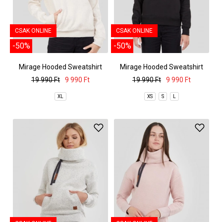
CSAK ONLINE
CSAK ONLINE
-50%
-50%
Mirage Hooded Sweatshirt
Mirage Hooded Sweatshirt
19 990 Ft
9 990 Ft
19 990 Ft
9 990 Ft
XL
XS
S
L