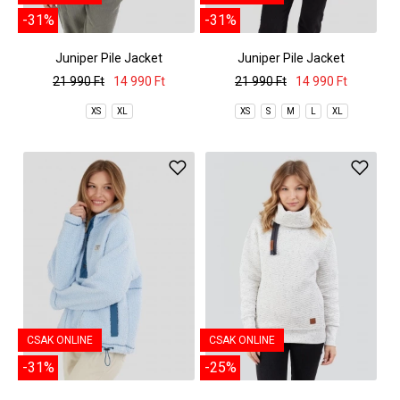
-31%
-31%
Juniper Pile Jacket
Juniper Pile Jacket
21 990 Ft
14 990 Ft
21 990 Ft
14 990 Ft
XS
XL
XS
S
M
L
XL
CSAK ONLINE
CSAK ONLINE
-31%
-25%