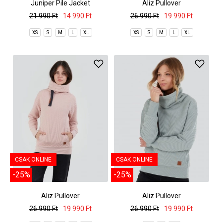
Juniper Pile Jacket
Aliz Pullover
21 990 Ft
14 990 Ft
26 990 Ft
19 990 Ft
XS
S
M
L
XL
XS
S
M
L
XL
CSAK ONLINE
CSAK ONLINE
-25%
-25%
Aliz Pullover
Aliz Pullover
26 990 Ft
19 990 Ft
26 990 Ft
19 990 Ft