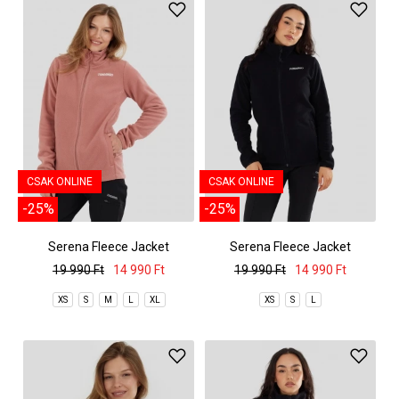
CSAK ONLINE
CSAK ONLINE
-25%
-25%
Serena Fleece Jacket
Serena Fleece Jacket
19 990 Ft
14 990 Ft
19 990 Ft
14 990 Ft
XS
S
M
L
XL
XS
S
L