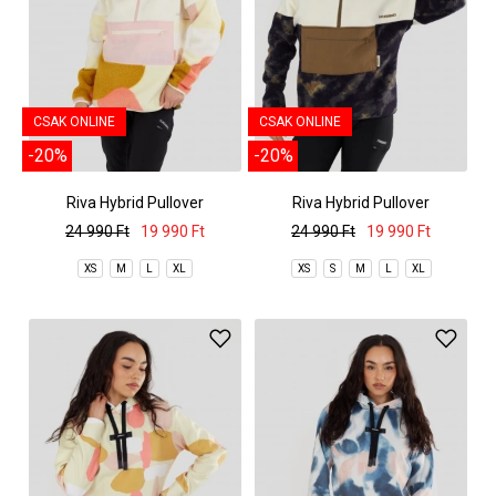
CSAK ONLINE
CSAK ONLINE
-20%
-20%
Riva Hybrid Pullover
Riva Hybrid Pullover
24 990 Ft
19 990 Ft
24 990 Ft
19 990 Ft
XS
M
L
XL
XS
S
M
L
XL