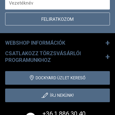
FELIRATKOZOM
+
WEBSHOP INFORMÁCIÓK
CSATLAKOZZ TÖRZSVÁSÁRLÓI
+
PROGRAMUNKHOZ
DOCKYARD ÜZLET KERESŐ
ÍRJ NEKÜNK!
+36 1 886 30 40