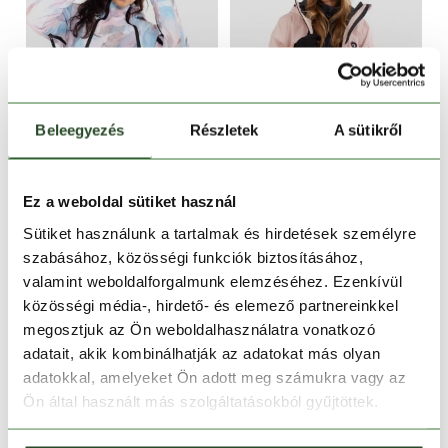
Beleegyezés
Részletek
A sütikről
CSAK ONLINE
CSAK ONLINE
-20%
-20%
Ez a weboldal sütiket használ
Hooper ECO Anorak
Nashua ECO 3L Allmountain
Sütiket használunk a tartalmak és hirdetések személyre
Jacket
69 990 Ft
55 990 Ft
69 990 Ft
55 990 Ft
szabásához, közösségi funkciók biztosításához,
valamint weboldalforgalmunk elemzéséhez. Ezenkívül
XS
S
M
L
XL
XS
S
M
L
XL
közösségi média-, hirdető- és elemező partnereinkkel
megosztjuk az Ön weboldalhasználatra vonatkozó
adatait, akik kombinálhatják az adatokat más olyan
adatokkal, amelyeket Ön adott meg számukra vagy az
Ön által használt más szolgáltatásokból gyűjtöttek.