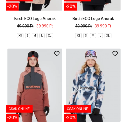
-20%
-20%
Birch ECO Logo Anorak
Birch ECO Logo Anorak
49 990 Ft
39 990 Ft
49 990 Ft
39 990 Ft
XS
S
M
L
XL
XS
S
M
L
XL
CSAK ONLINE
CSAK ONLINE
-20%
-20%