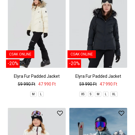
CSAK ONLINE
CSAK ONLINE
-20%
-20%
Elyra Fur Padded Jacket
Elyra Fur Padded Jacket
59 990 Ft
47 990 Ft
59 990 Ft
47 990 Ft
M
L
XS
S
M
L
XL