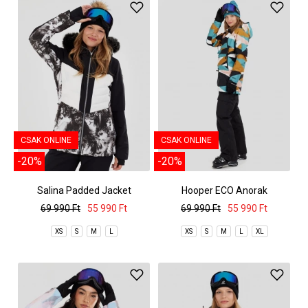
CSAK ONLINE
CSAK ONLINE
-20%
-20%
Salina Padded Jacket
Hooper ECO Anorak
69 990 Ft
55 990 Ft
69 990 Ft
55 990 Ft
XS
S
M
L
XS
S
M
L
XL