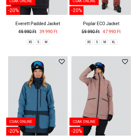
CSAK ONLINE
CSAK ONLINE
-20%
-20%
Everett Padded Jacket
Poplar ECO Jacket
49 990 Ft
39 990 Ft
59 990 Ft
47 990 Ft
XS
S
M
XS
S
M
XL
CSAK ONLINE
CSAK ONLINE
-20%
-20%