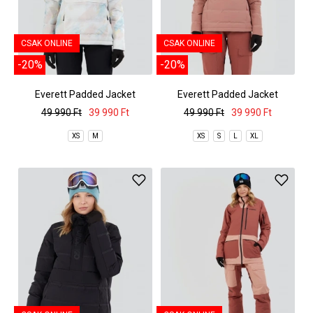
CSAK ONLINE
CSAK ONLINE
-20%
-20%
Everett Padded Jacket
Everett Padded Jacket
49 990 Ft
39 990 Ft
49 990 Ft
39 990 Ft
XS
M
XS
S
L
XL