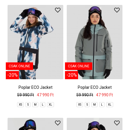
CSAK ONLINE
CSAK ONLINE
-20%
-20%
Poplar ECO Jacket
Poplar ECO Jacket
59 990 Ft
47 990 Ft
59 990 Ft
47 990 Ft
XS
S
M
L
XL
XS
S
M
L
XL