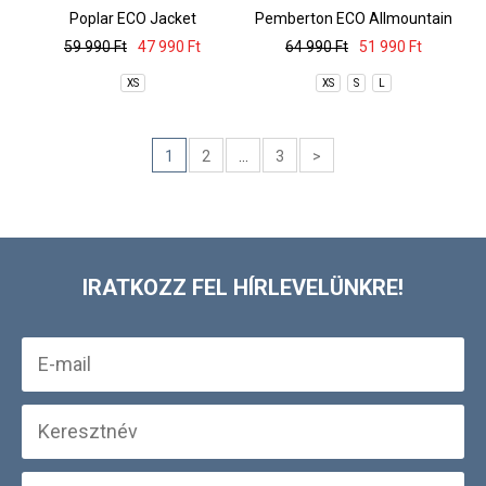
Poplar ECO Jacket
Pemberton ECO Allmountain
Jacket
59 990 Ft
47 990 Ft
64 990 Ft
51 990 Ft
XS
XS
S
L
1
2
...
3
>
IRATKOZZ FEL HÍRLEVELÜNKRE!