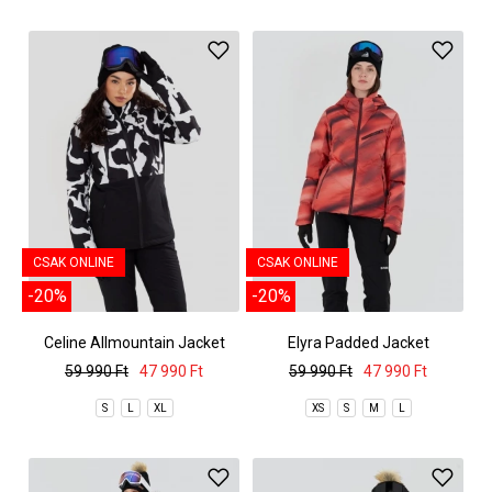
CSAK ONLINE
CSAK ONLINE
-20%
-20%
Celine Allmountain Jacket
Elyra Padded Jacket
59 990 Ft
47 990 Ft
59 990 Ft
47 990 Ft
S
L
XL
XS
S
M
L