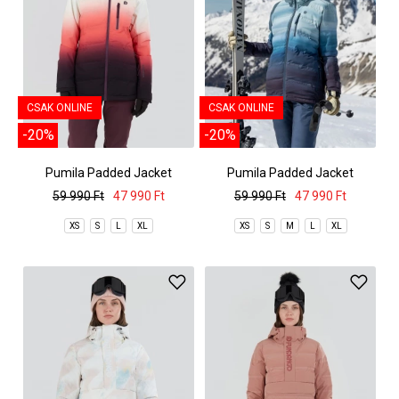
CSAK ONLINE
CSAK ONLINE
-20%
-20%
Pumila Padded Jacket
Pumila Padded Jacket
59 990 Ft
47 990 Ft
59 990 Ft
47 990 Ft
XS
S
L
XL
XS
S
M
L
XL