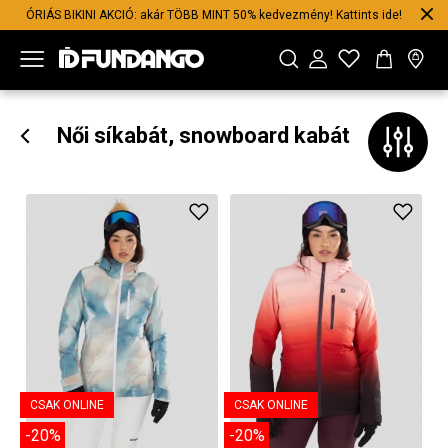
ÓRIÁS BIKINI AKCIÓ: akár TÖBB MINT 50% kedvezmény! Kattints ide!
Női síkabát, snowboard kabát
CSAK ONLINE
CSAK ONLINE
-20%
-20%