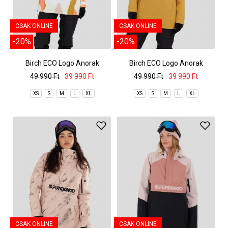
CSAK ONLINE
CSAK ONLINE
-20%
-20%
Birch ECO Logo Anorak
Birch ECO Logo Anorak
49 990 Ft
39 990 Ft
49 990 Ft
39 990 Ft
XS
S
M
L
XL
XS
S
M
L
XL
CSAK ONLINE
CSAK ONLINE