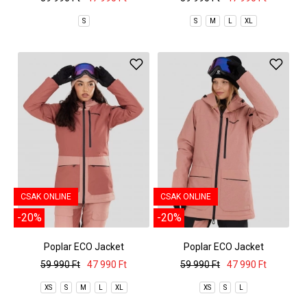
S
S
M
L
XL
CSAK ONLINE
CSAK ONLINE
-20%
-20%
Poplar ECO Jacket
Poplar ECO Jacket
59 990 Ft
47 990 Ft
59 990 Ft
47 990 Ft
XS
S
M
L
XL
XS
S
L