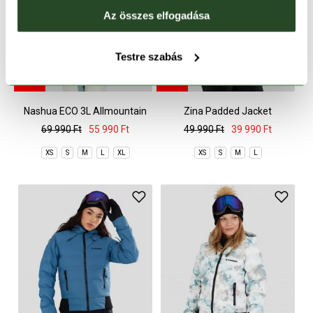
Az összes elfogadása
Testre szabás
CSAK ONLINE
CSAK ONLINE
-20%
-20%
Nashua ECO 3L Allmountain
Zina Padded Jacket
Jacket
69 990 Ft
55 990 Ft
49 990 Ft
39 990 Ft
XS
S
M
L
XL
XS
S
M
L