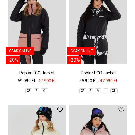
CSAK ONLINE
CSAK ONLINE
-20%
-20%
Poplar ECO Jacket
Poplar ECO Jacket
59 990 Ft
47 990 Ft
59 990 Ft
47 990 Ft
XS
S
XL
XS
S
M
L
XL