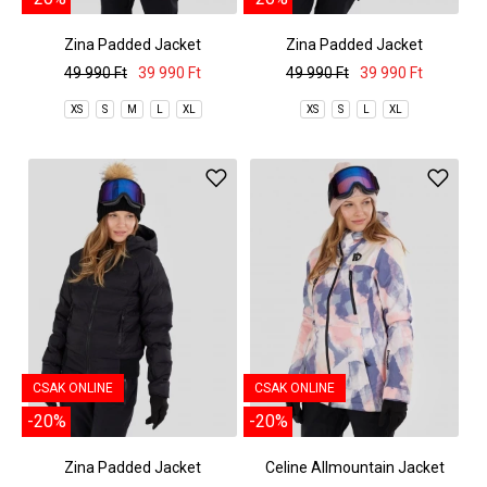
Zina Padded Jacket
Zina Padded Jacket
49 990 Ft
39 990 Ft
49 990 Ft
39 990 Ft
XS
S
M
L
XL
XS
S
L
XL
CSAK ONLINE
CSAK ONLINE
-20%
-20%
Zina Padded Jacket
Celine Allmountain Jacket