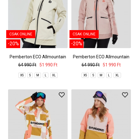
CSAK ONLINE
CSAK ONLINE
-20%
-20%
Pemberton ECO Allmountain
Pemberton ECO Allmountain
Jacket
Jacket
64 990 Ft
51 990 Ft
64 990 Ft
51 990 Ft
XS
S
M
L
XL
XS
S
M
L
XL