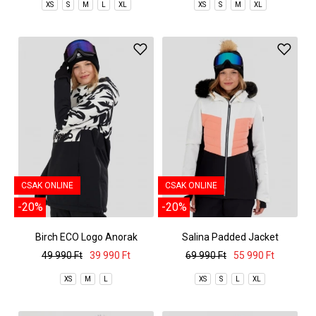
XS
S
M
L
XL
XS
S
M
XL
CSAK ONLINE
CSAK ONLINE
-20%
-20%
Birch ECO Logo Anorak
Salina Padded Jacket
49 990 Ft
39 990 Ft
69 990 Ft
55 990 Ft
XS
M
L
XS
S
L
XL