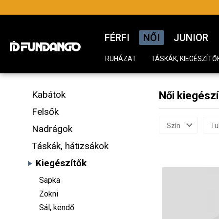
FÉRFI
NŐI
JUNIOR
RUHÁZAT
TÁSKÁK, KIEGÉSZÍTŐ
Kabátok
Női kiegész
Felsők
Szín
Tu
Nadrágok
Táskák, hátizsákok
Kiegészítők
Sapka
Zokni
Sál, kendő