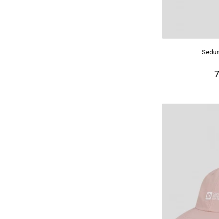
Sedum
7