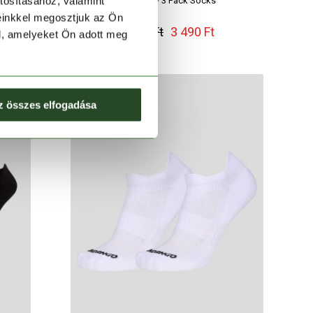
tosításához, valamint
Nowshow 3 Pack Socks
einkkel megosztjuk az Ön
3 990 Ft
3 490 Ft
l, amelyeket Ön adott meg
z összes elfogadása