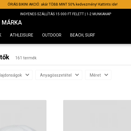
ÓRIÁS BIKINI AKCIÓ: akár TÖBB MINT 50% kedvezmény! Kattints ide!
INGYENES SZÁLLÍTÁS 15 000 FT FELETT | 1-2 MUNKANAP
MÁRKA
K
ATHLEISURE
OUTDOOR
BEACH, SURF
ítők
161 termék
lajdonságok
Anyagösszetétel
Méret