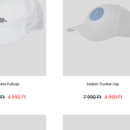
ana Fullcap
Sedum Trucker Cap
 Ft
4 990 Ft
7 990 Ft
4 990 Ft