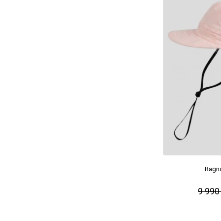
Ragna
9 990