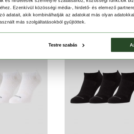
mak és hirdetések személyre szabásához, közösségi funkciók biz
 3 Pack Socks
Nowshow 3 Pack Socks
hez. Ezenkívül közösségi média-, hirdető- és elemező partner
 Ft
3 490 Ft
3 990 Ft
3 490 Ft
zó adatait, akik kombinálhatják az adatokat más olyan adatokka
sznált más szolgáltatásokból gyűjtöttek.
Testre szabás
A