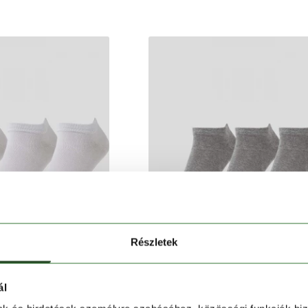
Részletek
ál