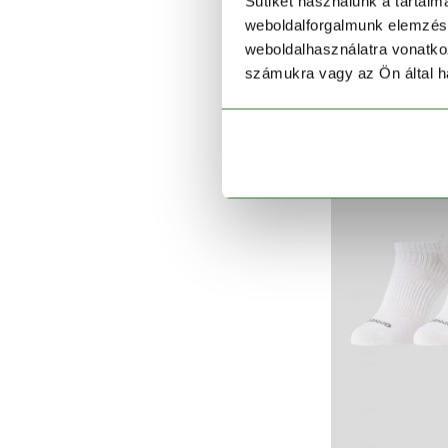
Sütiket használunk a tartal
Nowshow
weboldalforgalmunk elemzésé
3 990
weboldalhasználatra vonatko
számukra vagy az Ön által ha