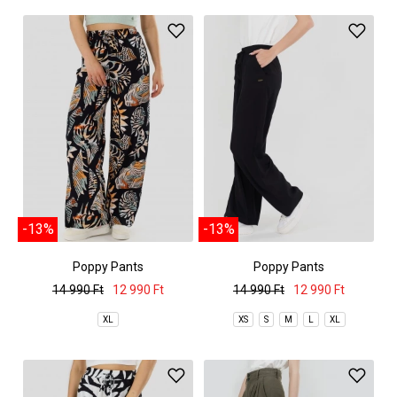
-13%
-13%
Poppy Pants
Poppy Pants
14 990 Ft
12 990 Ft
14 990 Ft
12 990 Ft
XL
XS
S
M
L
XL