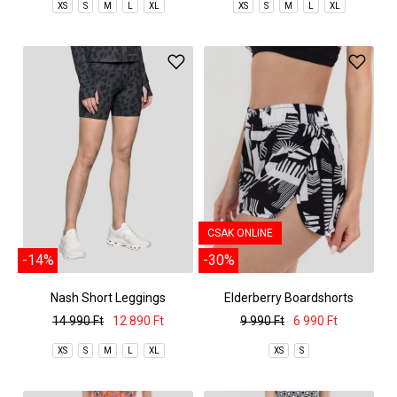
XS
S
M
L
XL
XS
S
M
L
XL
CSAK ONLINE
-14%
-30%
Nash Short Leggings
Elderberry Boardshorts
14 990 Ft
12 890 Ft
9 990 Ft
6 990 Ft
XS
S
M
L
XL
XS
S