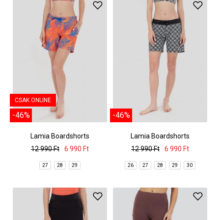
CSAK ONLINE
-46%
-46%
Lamia Boardshorts
Lamia Boardshorts
12 990 Ft
6 990 Ft
12 990 Ft
6 990 Ft
27
28
29
26
27
28
29
30