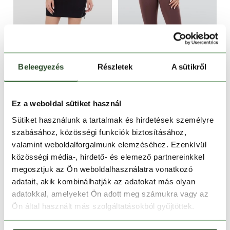
Beleegyezés
Részletek
A sütikről
-18%
-19%
Ez a weboldal sütiket használ
Carmen Skort
Fade Leggings
Sütiket használunk a tartalmak és hirdetések személyre
15 990 Ft
12 990 Ft
15 990 Ft
12 950 Ft
szabásához, közösségi funkciók biztosításához,
valamint weboldalforgalmunk elemzéséhez. Ezenkívül
XS
S
M
L
XS
S
M
L
XL
közösségi média-, hirdető- és elemező partnereinkkel
megosztjuk az Ön weboldalhasználatra vonatkozó
adatait, akik kombinálhatják az adatokat más olyan
adatokkal, amelyeket Ön adott meg számukra vagy az
Ön által használt más szolgáltatásokból gyűjtöttek.