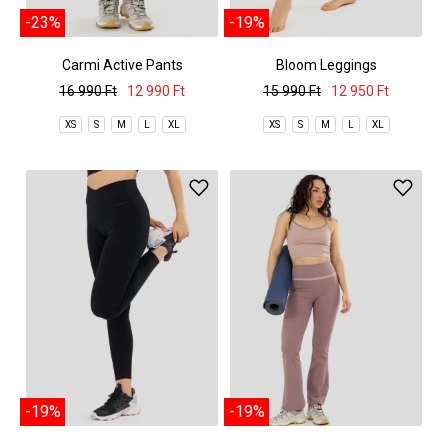
-23%
-19%
Carmi Active Pants
Bloom Leggings
16 990 Ft
12 990 Ft
15 990 Ft
12 950 Ft
XS
S
M
L
XL
XS
S
M
L
XL
-19%
-19%