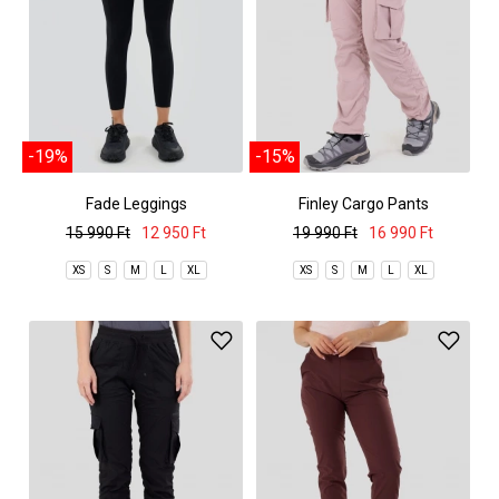
-19%
-15%
Fade Leggings
Finley Cargo Pants
15 990 Ft
12 950 Ft
19 990 Ft
16 990 Ft
XS
S
M
L
XL
XS
S
M
L
XL