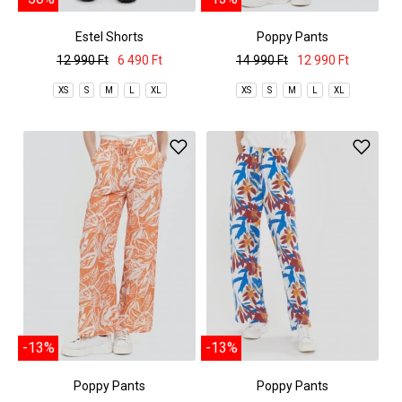
Estel Shorts
Poppy Pants
12 990 Ft
6 490 Ft
14 990 Ft
12 990 Ft
XS
S
M
L
XL
XS
S
M
L
XL
-13%
-13%
Poppy Pants
Poppy Pants