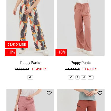
CSAK ONLINE
-10%
-10%
Poppy Pants
Poppy Pants
14 990 Ft
13 490 Ft
14 990 Ft
13 490 Ft
XL
XS
S
M
XL