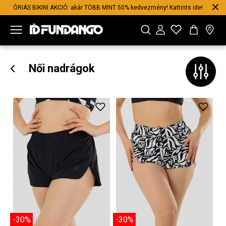
ÓRIÁS BIKINI AKCIÓ: akár TÖBB MINT 50% kedvezmény! Kattints ide!
Női nadrágok
-30%
-30%