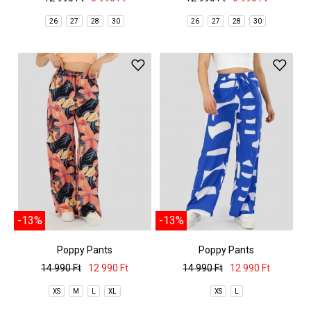
26
27
28
30
26
27
28
30
-13%
-13%
Poppy Pants
Poppy Pants
14 990 Ft
12 990 Ft
14 990 Ft
12 990 Ft
XS
M
L
XL
XS
L