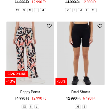
14 990 Ft
12 990 Ft
14 990 Ft
12 990 Ft
XS
S
M
L
XL
XS
S
M
L
XL
CSAK ONLINE
-13%
-50%
Poppy Pants
Estel Shorts
14 990 Ft
12 990 Ft
12 990 Ft
6 490 Ft
XS
S
L
XS
S