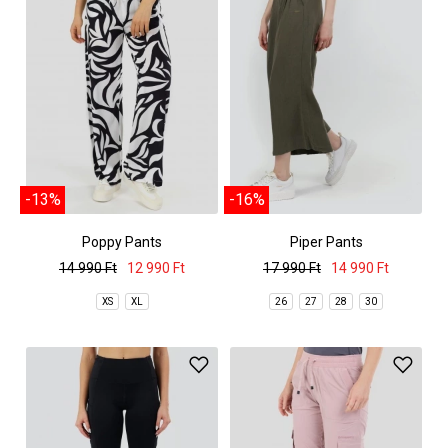
-13%
-16%
Poppy Pants
Piper Pants
14 990 Ft
12 990 Ft
17 990 Ft
14 990 Ft
XS
XL
26
27
28
30