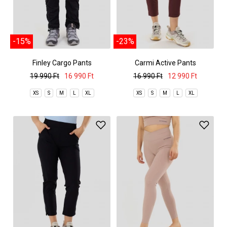
-15%
-23%
Finley Cargo Pants
Carmi Active Pants
19 990 Ft
16 990 Ft
16 990 Ft
12 990 Ft
XS
S
M
L
XL
XS
S
M
L
XL