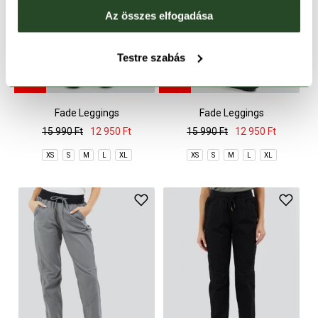
Az összes elfogadása
Testre szabás
-19%
-19%
Fade Leggings
Fade Leggings
15 990 Ft
12 950 Ft
15 990 Ft
12 950 Ft
XS
S
M
L
XL
XS
S
M
L
XL