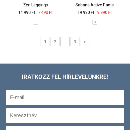
Zen Leggings
Sabana Active Pants
14 990 Ft
7 490 Ft
19 990 Ft
9 990 Ft
S
S
1
2
...
3
>
IRATKOZZ FEL HÍRLEVELÜNKRE!