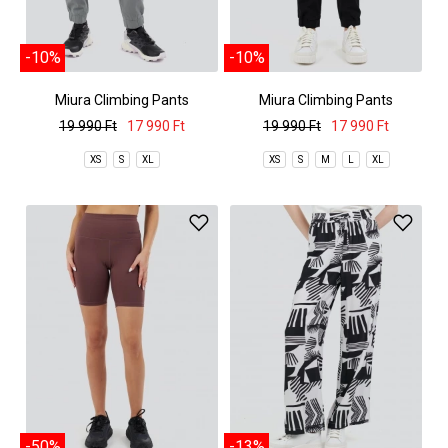
-10%
-10%
Miura Climbing Pants
Miura Climbing Pants
19 990 Ft
17 990 Ft
19 990 Ft
17 990 Ft
XS
S
XL
XS
S
M
L
XL
-50%
-13%