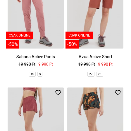
CSAK ONLINE
CSAK ONLINE
-50%
-50%
Sabana Active Pants
Azua Active Short
19 990 Ft
9 990 Ft
19 990 Ft
9 990 Ft
XS
S
27
28