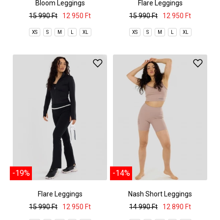
Bloom Leggings
Flare Leggings
15 990 Ft
12 950 Ft
15 990 Ft
12 950 Ft
XS
S
M
L
XL
XS
S
M
L
XL
-19%
-14%
Flare Leggings
Nash Short Leggings
15 990 Ft
12 950 Ft
14 990 Ft
12 890 Ft