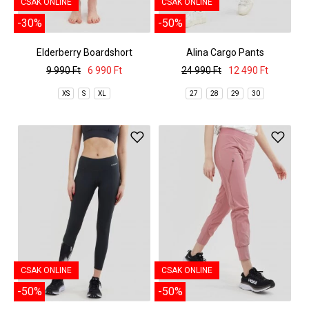
CSAK ONLINE
CSAK ONLINE
-30%
-50%
Elderberry Boardshort
Alina Cargo Pants
9 990 Ft
6 990 Ft
24 990 Ft
12 490 Ft
XS
S
XL
27
28
29
30
CSAK ONLINE
CSAK ONLINE
-50%
-50%