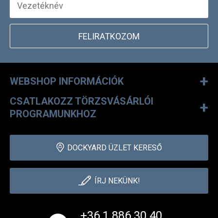
FELIRATKOZOM
+
WEBSHOP INFORMÁCIÓK
CSATLAKOZZ TÖRZSVÁSÁRLÓI
+
PROGRAMUNKHOZ
DOCKYARD ÜZLET KERESŐ
ÍRJ NEKÜNK!
+36 1 886 30 40