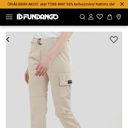
ÓRIÁS BIKINI AKCIÓ: akár TÖBB MINT 50% kedvezmény! Kattints ide!