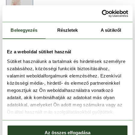
Beleegyezés
Részletek
A sütikről
Méret:
Mérettáblázat
27
28
29
30
Ez a weboldal sütiket használ
Sütiket használunk a tartalmak és hirdetések személyre
szabásához, közösségi funkciók biztosításához,
Kosárba teszem
valamint weboldalforgalmunk elemzéséhez. Ezenkívül
közösségi média-, hirdető- és elemező partnereinkkel
Melyik üzletben elérhető
|
Foglalás
megosztjuk az Ön weboldalhasználatra vonatkozó
adatait, akik kombinálhatják az adatokat más olyan
adatokkal, amelyeket Ön adott meg számukra vagy az
Ön által használt más szolgáltatásokból gyűjtöttek.
30 napos visszaküldés
1-2 munkanapos szállítás
Az összes elfogadása