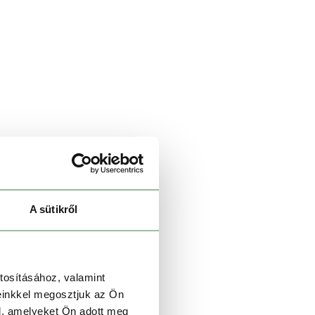
A sütikről
tosításához, valamint
einkkel megosztjuk az Ön
l, amelyeket Ön adott meg