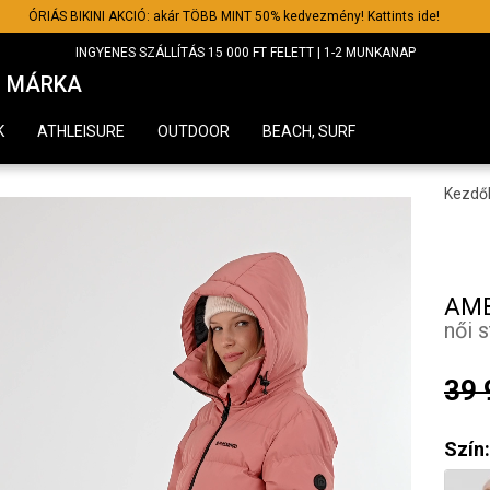
ÓRIÁS BIKINI AKCIÓ: akár TÖBB MINT 50% kedvezmény! Kattints ide!
INGYENES SZÁLLÍTÁS 15 000 FT FELETT | 1-2 MUNKANAP
MÁRKA
K
ATHLEISURE
OUTDOOR
BEACH, SURF
Kezdő
AMB
női 
39 
Szín: