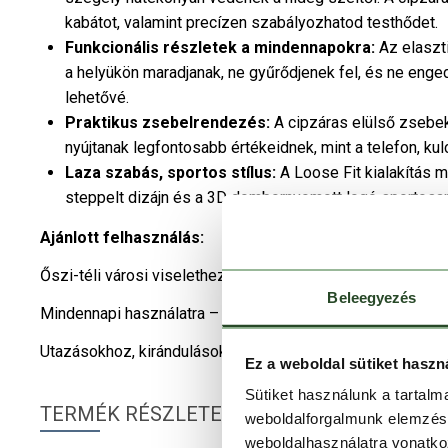
kabátot, valamint precízen szabályozhatod testhődet.
Funkcionális részletek a mindennapokra:
Az elaszti
a helyükön maradjanak, ne gyűrődjenek fel, és ne eng
lehetővé.
Praktikus zsebelrendezés:
A cipzáras elülső zsebek
nyújtanak legfontosabb értékeidnek, mint a telefon, ku
Laza szabás, sportos stílus:
A Loose Fit kialakítás 
steppelt dizájn és a 3D dombornyomott logó sportosan
Ajánlott felhasználás:
Őszi-téli városi viselethez – Kiváló választás szeles, hűv
Beleegyezés
Mindennapi használatra – Kényelmes kabát iskolába, mun
Utazásokhoz, kirándulásokhoz – Praktikus, meleg és könn
Ez a weboldal sütiket haszn
Sütiket használunk a tartal
TERMÉK RÉSZLETEK
weboldalforgalmunk elemzésé
weboldalhasználatra vonatko