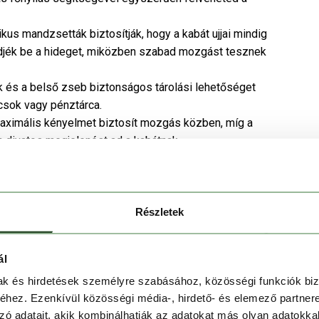
kus mandzsetták biztosítják, hogy a kabát ujjai mindig
edjék be a hideget, miközben szabad mozgást tesznek
 és a belső zseb biztonságos tárolási lehetőséget
lcsok vagy pénztárca.
maximális kényelmet biztosít mozgás közben, míg a
 divatos megjelenést ad a kabátnak.
ös napokra.
Részletek
kába.
yen kombinálható.
ál
mak és hirdetések személyre szabásához, közösségi funkciók biz
hez. Ezenkívül közösségi média-, hirdető- és elemező partner
zó adatait, akik kombinálhatják az adatokat más olyan adatokka