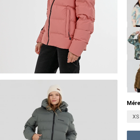
Mére
XS