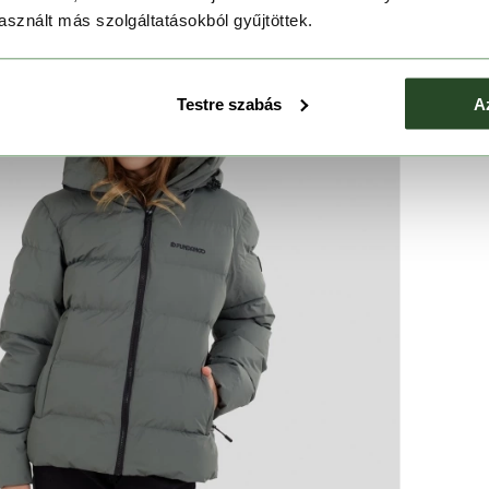
sznált más szolgáltatásokból gyűjtöttek.
Testre szabás
A