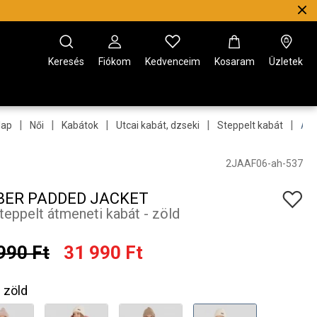
Keresés
Fiókom
Kedvenceim
Kosaram
Üzletek
|
|
|
|
|
lap
Női
Kabátok
Utcai kabát, dzseki
Steppelt kabát
Amb
2JAAF06-ah-537
ER PADDED JACKET
steppelt átmeneti kabát - zöld
990 Ft
31 990 Ft
zöld