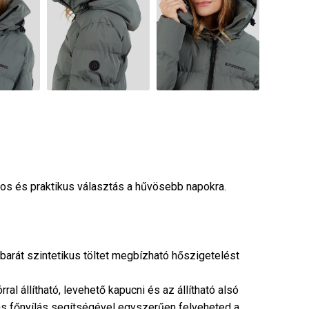
usos és praktikus választás a hűvösebb napokra.
barát szintetikus töltet megbízható hőszigetelést
ral állítható, levehető kapucni és az állítható alsó
as főnyílás segítségével egyszerűen felveheted a