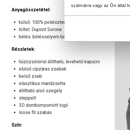
számukra vagy az Ön által ha
Anyagösszetétel:
külső: 100% poliészter
töltet: Dupont Sorona
bélés: bélésselyem bélés
Részletek:
húzózsinórral állítható, levehető kapucni
elülső cipzáras zsebek
belső zseb
elasztikus mandzsetta
állítható alsó szegély
steppelt
3D dombornyomott logó
loose fit szabás
Szín: