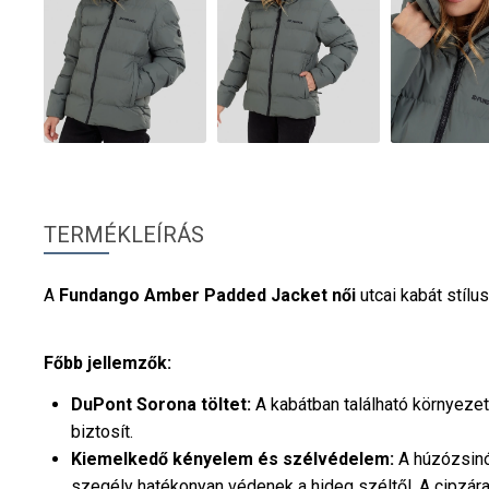
TERMÉKLEÍRÁS
A
Fundango
Amber Padded Jacket
női
utcai kabát stíl
Főbb jellemzők:
DuPont Sorona töltet:
A kabátban található környezet
biztosít.
Kiemelkedő kényelem és szélvédelem:
A húzózsinór
szegély hatékonyan védenek a hideg széltől. A cipzár