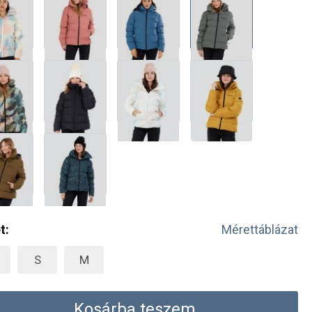
t:
Mérettáblázat
S
M
Kosárba teszem