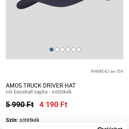
9HWAE42-ae-354
AMOS TRUCK DRIVER HAT
női baseball sapka - sötétkék
5 990 Ft
4 190 Ft
Szín:
sötétkék