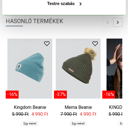
TERMÉK RÉSZLETEK
Testre szabás
HASONLÓ TERMÉKEK
-16%
-37%
-16%
Kingdom Beanie
Merna Beanie
KINGDOM
5 990 Ft
4 990 Ft
7 990 Ft
4 990 Ft
5 990 Ft
Egy méret
Egy méret
Egy m