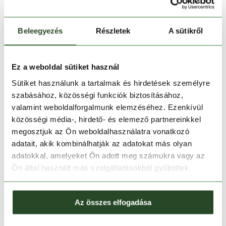
Beleegyezés
Részletek
A sütikről
Ez a weboldal sütiket használ
Kosárba teszem
Sütiket használunk a tartalmak és hirdetések személyre
szabásához, közösségi funkciók biztosításához,
valamint weboldalforgalmunk elemzéséhez. Ezenkívül
Melyik üzletben elérhető
|
Foglalás
közösségi média-, hirdető- és elemező partnereinkkel
megosztjuk az Ön weboldalhasználatra vonatkozó
adatait, akik kombinálhatják az adatokat más olyan
30 napos visszaküldés
adatokkal, amelyeket Ön adott meg számukra vagy az
Ön által használt más szolgáltatásokból gyűjtöttek.
1-2 munkanapos szállítás
Az összes elfogadása
TERMÉKLEÍRÁS