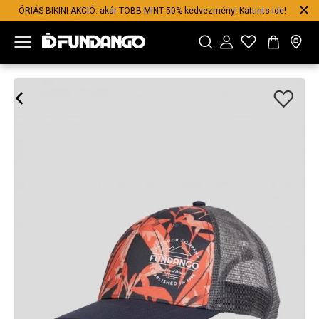
ÓRIÁS BIKINI AKCIÓ: akár TÖBB MINT 50% kedvezmény! Kattints ide!