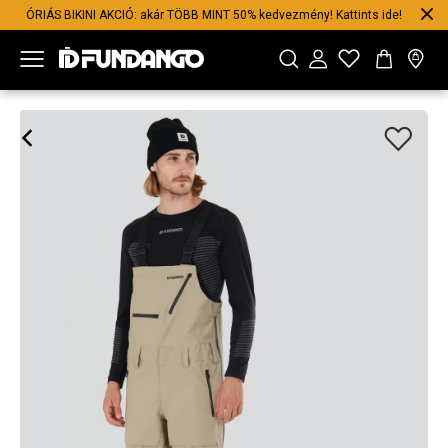
ÓRIÁS BIKINI AKCIÓ: akár TÖBB MINT 50% kedvezmény! Kattints ide!