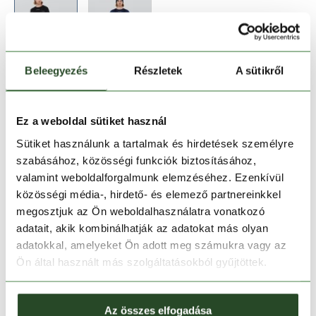
Beleegyezés
Részletek
A sütikről
Méret:
Mérettáblázat
XS
S
M
L
Ez a weboldal sütiket használ
Sütiket használunk a tartalmak és hirdetések személyre
szabásához, közösségi funkciók biztosításához,
Kosárba teszem
valamint weboldalforgalmunk elemzéséhez. Ezenkívül
közösségi média-, hirdető- és elemező partnereinkkel
Melyik üzletben elérhető
|
Foglalás
megosztjuk az Ön weboldalhasználatra vonatkozó
adatait, akik kombinálhatják az adatokat más olyan
adatokkal, amelyeket Ön adott meg számukra vagy az
Ön által használt más szolgáltatásokból gyűjtöttek.
30 napos visszaküldés
1-2 munkanapos szállítás
Az összes elfogadása