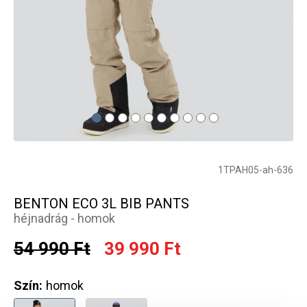
1TPAH05-ah-636
BENTON ECO 3L BIB PANTS
héjnadrág - homok
54 990 Ft
39 990 Ft
Szín:
homok