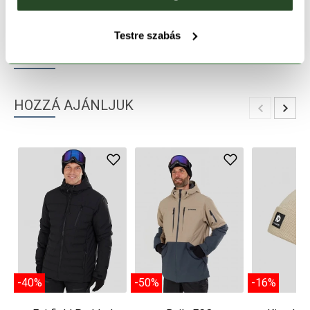
TERMÉKLEÍRÁS
Testre szabás
TERMÉK RÉSZLETEK
HOZZÁ AJÁNLJUK
-40%
-50%
-16%