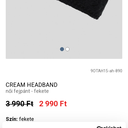
9OTAH15-ah-890
CREAM HEADBAND
női fejpánt - fekete
3 990 Ft
2 990 Ft
Szín:
fekete