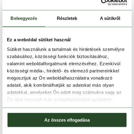
Beleegyezés
Részletek
A sütikről
Ez a weboldal sütiket használ
Kosárba teszem
Sütiket használunk a tartalmak és hirdetések személyre
szabásához, közösségi funkciók biztosításához,
valamint weboldalforgalmunk elemzéséhez. Ezenkívül
Melyik üzletben elérhető
|
Foglalás
közösségi média-, hirdető- és elemező partnereinkkel
megosztjuk az Ön weboldalhasználatra vonatkozó
adatait, akik kombinálhatják az adatokat más olyan
30 napos visszaküldés
adatokkal, amelyeket Ön adott meg számukra vagy az
Ön által használt más szolgáltatásokból gyűjtöttek.
1-2 munkanapos szállítás
Az összes elfogadása
TERMÉKLEÍRÁS