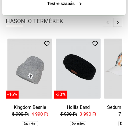
TERMÉK RÉSZLETEK
Testre szabás
HASONLÓ TERMÉKEK
-16%
-33%
Kingdom Beanie
Hollis Band
Sedum Tru
5 990 Ft
4 990 Ft
5 990 Ft
3 990 Ft
7 99
Egy méret
Egy méret
Egy m