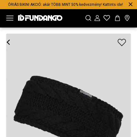
ÓRIÁS BIKINI AKCIÓ: akár TÖBB MINT 50% kedvezmény! Kattints ide!