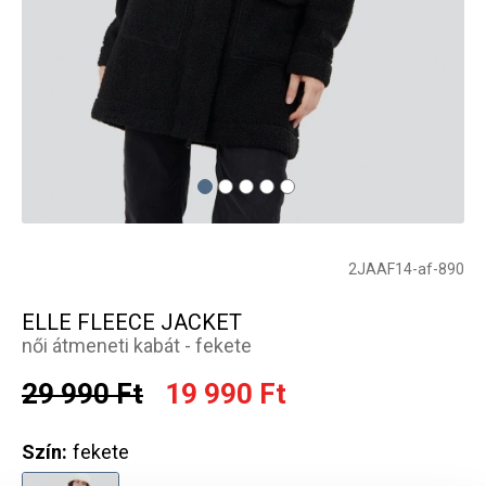
2JAAF14-af-890
ELLE FLEECE JACKET
női átmeneti kabát - fekete
29 990 Ft
19 990 Ft
Szín:
fekete