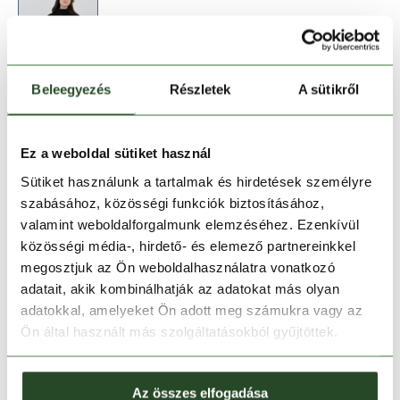
Beleegyezés
Részletek
A sütikről
Méret:
Mérettáblázat
S
M
L
Ez a weboldal sütiket használ
Sütiket használunk a tartalmak és hirdetések személyre
szabásához, közösségi funkciók biztosításához,
Kosárba teszem
valamint weboldalforgalmunk elemzéséhez. Ezenkívül
közösségi média-, hirdető- és elemező partnereinkkel
Melyik üzletben elérhető
|
Foglalás
megosztjuk az Ön weboldalhasználatra vonatkozó
adatait, akik kombinálhatják az adatokat más olyan
adatokkal, amelyeket Ön adott meg számukra vagy az
Ön által használt más szolgáltatásokból gyűjtöttek.
30 napos visszaküldés
1-2 munkanapos szállítás
Az összes elfogadása