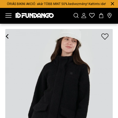
ÓRIÁS BIKINI AKCIÓ: akár TÖBB MINT 50% kedvezmény! Kattints ide!