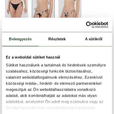
Beleegyezés
Részletek
A sütikről
Méret:
Mérettáblázat
Ez a weboldal sütiket használ
Sütiket használunk a tartalmak és hirdetések személyre
XS
S
M
L
XL
szabásához, közösségi funkciók biztosításához,
valamint weboldalforgalmunk elemzéséhez. Ezenkívül
közösségi média-, hirdető- és elemező partnereinkkel
Kosárba teszem
megosztjuk az Ön weboldalhasználatra vonatkozó
adatait, akik kombinálhatják az adatokat más olyan
adatokkal, amelyeket Ön adott meg számukra vagy az
Melyik üzletben elérhető
|
Foglalás
Ön által használt más szolgáltatásokból gyűjtöttek.