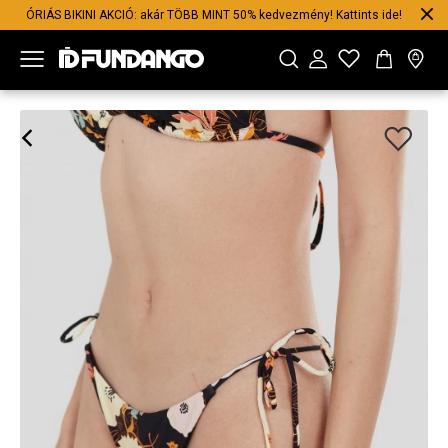
ÓRIÁS BIKINI AKCIÓ: akár TÖBB MINT 50% kedvezmény! Kattints ide!