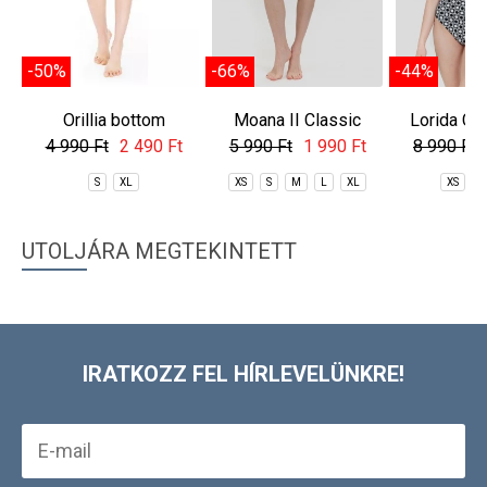
-50%
-66%
-44%
Orillia bottom
Moana II Classic
Lorida Cla
Bottom
4 990 Ft
2 490 Ft
5 990 Ft
1 990 Ft
8 990 Ft
S
XL
XS
S
M
L
XL
XS
S
UTOLJÁRA MEGTEKINTETT
IRATKOZZ FEL HÍRLEVELÜNKRE!