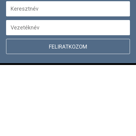
FELIRATKOZOM
+
WEBSHOP INFORMÁCIÓK
CSATLAKOZZ TÖRZSVÁSÁRLÓI
+
PROGRAMUNKHOZ
DOCKYARD ÜZLET KERESŐ