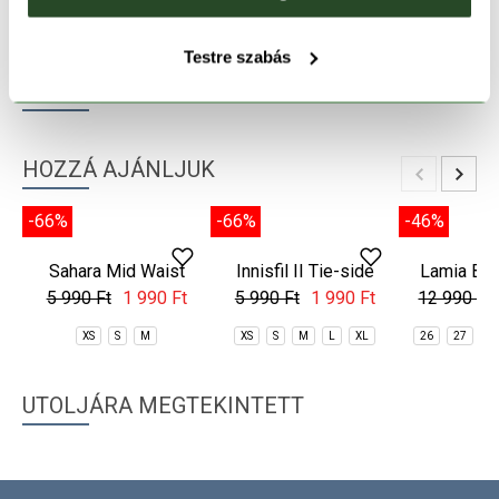
TERMÉKLEÍRÁS
Testre szabás
TERMÉK RÉSZLETEK
HOZZÁ AJÁNLJUK
-66%
-46%
Innisfil II Tie-side
Lamia Boa
Jacquard Bottom
5 990 Ft
1 990 Ft
12 990 Ft
XS
S
M
L
XL
26
27
2
-66%