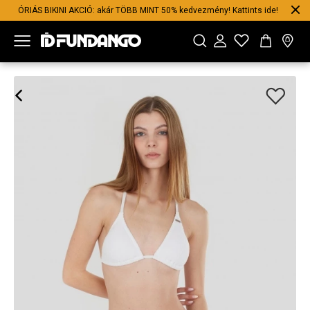
ÓRIÁS BIKINI AKCIÓ: akár TÖBB MINT 50% kedvezmény! Kattints ide!