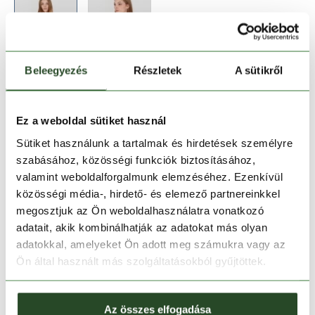
Beleegyezés
Részletek
A sütikről
Méret:
Mérettáblázat
XS
S
M
L
Ez a weboldal sütiket használ
Sütiket használunk a tartalmak és hirdetések személyre
szabásához, közösségi funkciók biztosításához,
Kosárba teszem
valamint weboldalforgalmunk elemzéséhez. Ezenkívül
közösségi média-, hirdető- és elemező partnereinkkel
Melyik üzletben elérhető
|
Foglalás
megosztjuk az Ön weboldalhasználatra vonatkozó
adatait, akik kombinálhatják az adatokat más olyan
adatokkal, amelyeket Ön adott meg számukra vagy az
Ön által használt más szolgáltatásokból gyűjtöttek.
30 napos visszaküldés
1-2 munkanapos szállítás
Az összes elfogadása