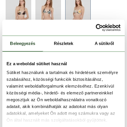
Beleegyezés
Részletek
A sütikről
Méret:
Mérettáblázat
Ez a weboldal sütiket használ
Sütiket használunk a tartalmak és hirdetések személyre
XS
S
M
szabásához, közösségi funkciók biztosításához,
valamint weboldalforgalmunk elemzéséhez. Ezenkívül
közösségi média-, hirdető- és elemező partnereinkkel
Kosárba teszem
megosztjuk az Ön weboldalhasználatra vonatkozó
adatait, akik kombinálhatják az adatokat más olyan
adatokkal, amelyeket Ön adott meg számukra vagy az
Melyik üzletben elérhető
|
Foglalás
Ön által használt más szolgáltatásokból gyűjtöttek.