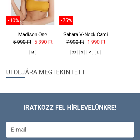
-10%
-75%
-66%
Madison One
Sahara V-Neck Cami
Innisfil 
Shoulder Top
Top
Bott
5 990 Ft
5 390 Ft
7 990 Ft
1 990 Ft
5 990 Ft
M
XS
S
M
L
XS
S
M
UTOLJÁRA MEGTEKINTETT
IRATKOZZ FEL HÍRLEVELÜNKRE!