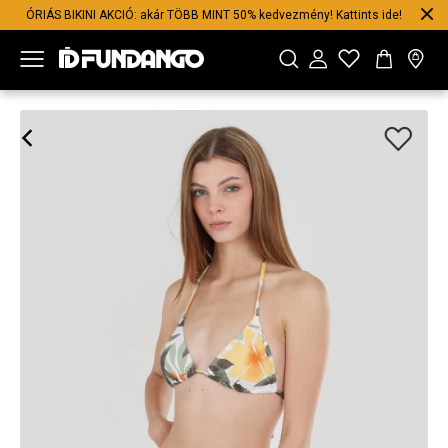
ÓRIÁS BIKINI AKCIÓ: akár TÖBB MINT 50% kedvezmény! Kattints ide!