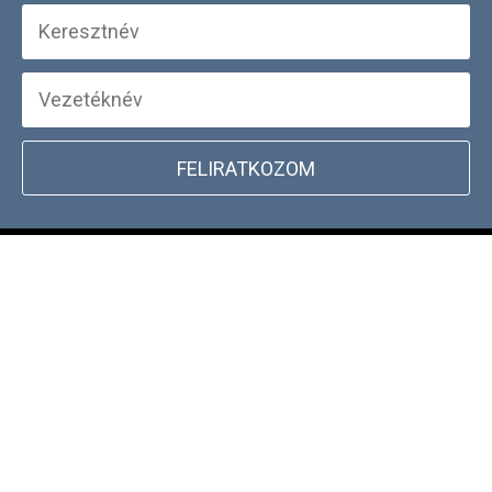
FELIRATKOZOM
+
WEBSHOP INFORMÁCIÓK
CSATLAKOZZ TÖRZSVÁSÁRLÓI
+
PROGRAMUNKHOZ
DOCKYARD ÜZLET KERESŐ