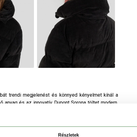
abát trendi megjelenést és könnyed kényelmet kínál a
ő anyag és az innovatív Dupont Sorona töltet modern,
– egy rövid állású, stílusos fazonnal.
Részletek