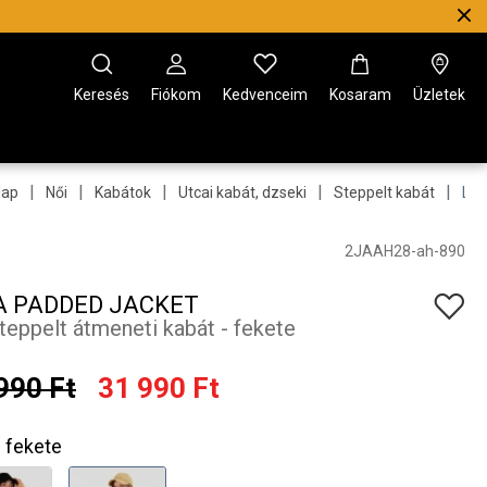
Keresés
Fiókom
Kedvenceim
Kosaram
Üzletek
|
|
|
|
|
lap
Női
Kabátok
Utcai kabát, dzseki
Steppelt kabát
Lin
2JAAH28-ah-890
A PADDED JACKET
steppelt átmeneti kabát - fekete
990 Ft
31 990 Ft
fekete