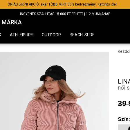
ÓRIÁS BIKINI AKCIÓ: akár TÖBB MINT 50% kedvezmény! Kattints ide!
INGYENES SZÁLLÍTÁS 15 000 FT FELETT | 1-2 MUNKANAP
MÁRKA
K
ATHLEISURE
OUTDOOR
BEACH, SURF
Kezdő
LIN
női 
39 
Szín: