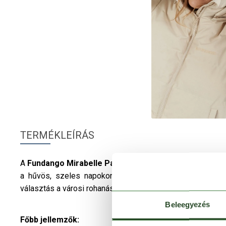
TERMÉKLEÍRÁS
A
Fundango
Mirabelle Padded Jacket
női
steppelt téli
a hűvös, szeles napokon. Laza szabása, állítható kapu
választás a városi rohanáshoz vagy egy könnyed sétához.
Beleegyezés
Főbb jellemzők: