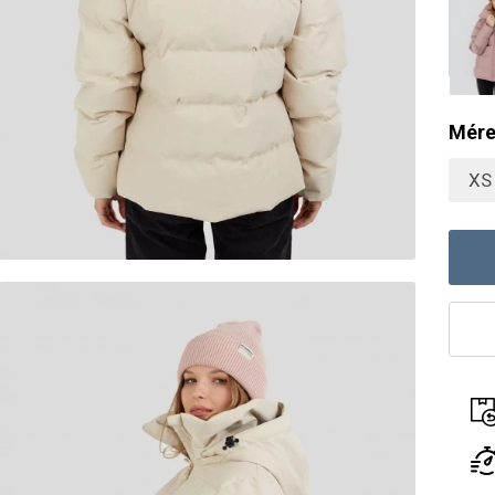
Mére
XS