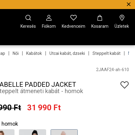
Keresés
Fiókom
Kedvenceim
Kosaram
Üzletek
|
|
|
|
|
lap
Női
Kabátok
Utcai kabát, dzseki
Steppelt kabát
Mir
2JAAF24-ah-610
ABELLE PADDED JACKET
steppelt átmeneti kabát - homok
990 Ft
31 990 Ft
homok