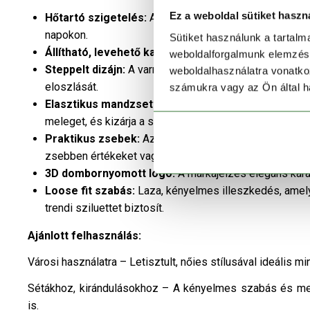
Ez a weboldal sütiket haszn
Hőtartó szigetelés:
A szintetikus töltet bélésselye
napokon.
Sütiket használunk a tartal
Állítható, levehető kapucni:
A húzózsinórral szabály
weboldalforgalmunk elemzésé
Steppelt dizájn:
A varrások strukturált megjelenést k
weboldalhasználatra vonatko
eloszlását.
számukra vagy az Ön által ha
Elasztikus mandzsetták és állítható alsó szegély:
S
meleget, és kizárja a szelet.
Praktikus zsebek:
Az elülső cipzáras zsebek biztons
zsebben értékeket vagy elektronikai eszközöket is el
3D dombornyomott logó:
A márkajelzés elegáns karak
Loose fit szabás:
Laza, kényelmes illeszkedés, amely
trendi sziluettet biztosít.
Ajánlott felhasználás:
Városi használatra – Letisztult, nőies stílusával ideális mi
Sétákhoz, kirándulásokhoz – A kényelmes szabás és mel
is.