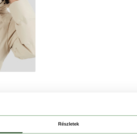
kabát stílusos, kényelmes és megbízható védelmet nyújt
cnija és meleg szintetikus szigetelése révén ideális
Részletek