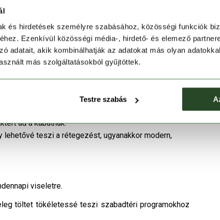
ál
mmel kombinálva kellemes meleget biztosít a hűvösebb
mak és hirdetések személyre szabásához, közösségi funkciók biz
ozható kapucni szükség esetén levehető.
hez. Ezenkívül közösségi média-, hirdető- és elemező partner
ölcsönöznek, miközben segítik a szigetelés egyenletes
zó adatait, akik kombinálhatják az adatokat más olyan adatokka
sznált más szolgáltatásokból gyűjtöttek.
egítségükkel a kabát testre szabható, bent tartja a
ágosan tárolják a személyes tárgyakat, míg a belső
Testre szabás
A
helyezhetsz.
tert ad a kabátnak.
 lehetővé teszi a rétegezést, ugyanakkor modern,
ndennapi viseletre.
eg töltet tökéletessé teszi szabadtéri programokhoz