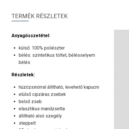
TERMÉK RÉSZLETEK
Anyagösszetétel:
külső: 100% poliészter
bélés: szintetikus töltet, bélésselyem
bélés
Részletek:
húzózsinórral állítható, levehető kapucni
elülső cipzáras zsebek
belső zseb
elasztikus mandzsetta
állítható alsó szegély
steppelt