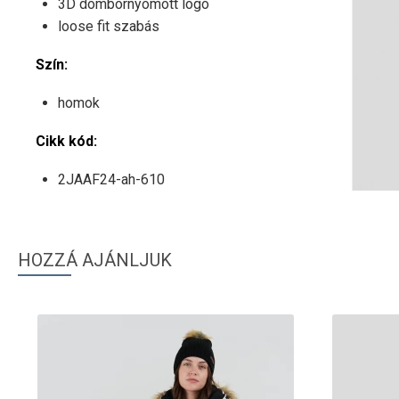
3D dombornyomott logó
loose fit szabás
Szín:
homok
Cikk kód:
2JAAF24-ah-610
HOZZÁ AJÁNLJUK