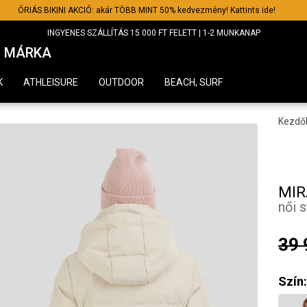
ÓRIÁS BIKINI AKCIÓ: akár TÖBB MINT 50% kedvezmény! Kattints ide!
INGYENES SZÁLLÍTÁS 15 000 FT FELETT | 1-2 MUNKANAP
MÁRKA
K
ATHLEISURE
OUTDOOR
BEACH, SURF
Kezdő
MIR
női 
39 
Szín: