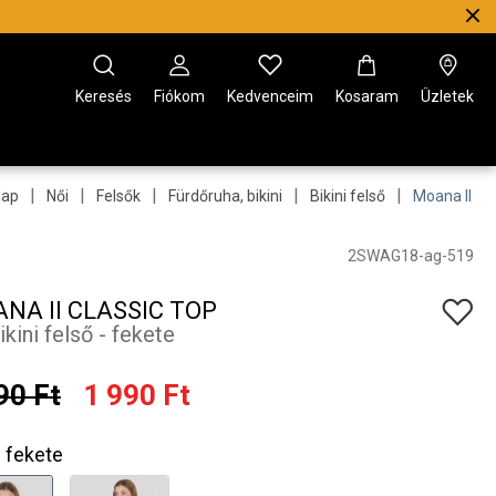
Keresés
Fiókom
Kedvenceim
Kosaram
Üzletek
|
|
|
|
|
lap
Női
Felsők
Fürdőruha, bikini
Bikini felső
Moana II Cl
2SWAG18-ag-519
NA II CLASSIC TOP
ikini felső - fekete
90 Ft
1 990 Ft
fekete