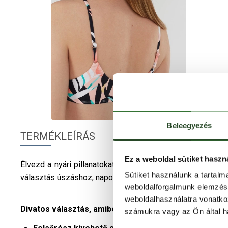
Beleegyezés
TERMÉKLEÍRÁS
Ez a weboldal sütiket haszn
Élvezd a nyári pillanatokat stílusos kényelemben a
Fund
Sütiket használunk a tartal
választás úszáshoz, napozáshoz vagy vízi sportokhoz, ahol
weboldalforgalmunk elemzésé
weboldalhasználatra vonatko
Divatos választás, amiben jól érzed magad:
számukra vagy az Ön által ha