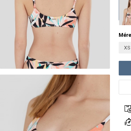
Mére
XS