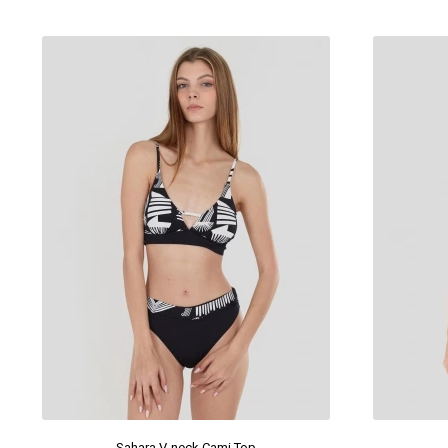
Sahara V-neck Cami Top