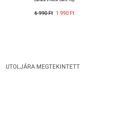
6 990 Ft
1 990 Ft
UTOLJÁRA MEGTEKINTETT
IRATKOZZ FEL HÍRLEVELÜNKRE!