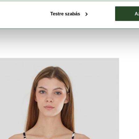
mális kényelem érdekében, akár mozgás közben is.
 85% újrahasznosított anyaga garantálja optimális
Testre szabás
A
lyre szabott kényelem minden alkalommal.