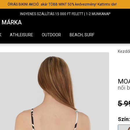
ÓRIÁS BIKINI AKCIÓ: akár TÖBB MINT 50% kedvezmény! Kattints ide!
INGYENES SZÁLLÍTÁS 15 000 FT FELETT | 1-2 MUNKANAP
MÁRKA
K
ATHLEISURE
OUTDOOR
BEACH, SURF
Kezdő
MOA
női b
5 9
Szín: