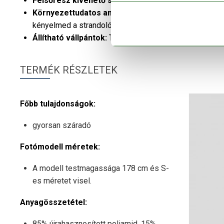
Felsőrész kivehető szivaccsal:
Stabil tartás a maxi
Környezettudatos anyaghasználat:
Gyorsan száradó,
kényelmed a strandolós napokon.
Állítható vállpántok:
Tökéletes illeszkedés és szemé
TERMÉK RÉSZLETEK
Főbb tulajdonságok:
gyorsan száradó
Fotómodell méretek:
A modell testmagassága 178 cm és S-
es méretet visel.
Anyagösszetétel:
85% újrahasznosított poliamid, 15%