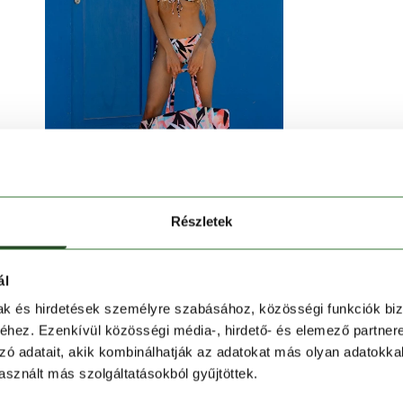
Részletek
ál
ango
Moana II Classic Top
női
bikini felsővel! Ideális
mak és hirdetések személyre szabásához, közösségi funkciók biz
 a stílus és a funkcionalitás egyaránt fontos.
hez. Ezenkívül közösségi média-, hirdető- és elemező partner
zó adatait, akik kombinálhatják az adatokat más olyan adatokka
sznált más szolgáltatásokból gyűjtöttek.