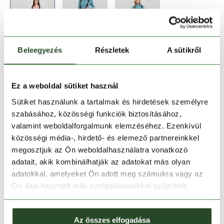
Beleegyezés
Részletek
A sütikről
Méret:
Mérettáblázat
XS
S
M
L
XL
Ez a weboldal sütiket használ
Sütiket használunk a tartalmak és hirdetések személyre
szabásához, közösségi funkciók biztosításához,
Kosárba teszem
valamint weboldalforgalmunk elemzéséhez. Ezenkívül
közösségi média-, hirdető- és elemező partnereinkkel
Melyik üzletben elérhető
|
Foglalás
megosztjuk az Ön weboldalhasználatra vonatkozó
adatait, akik kombinálhatják az adatokat más olyan
adatokkal, amelyeket Ön adott meg számukra vagy az
Ön által használt más szolgáltatásokból gyűjtöttek.
30 napos visszaküldés
1-2 munkanapos szállítás
Az összes elfogadása