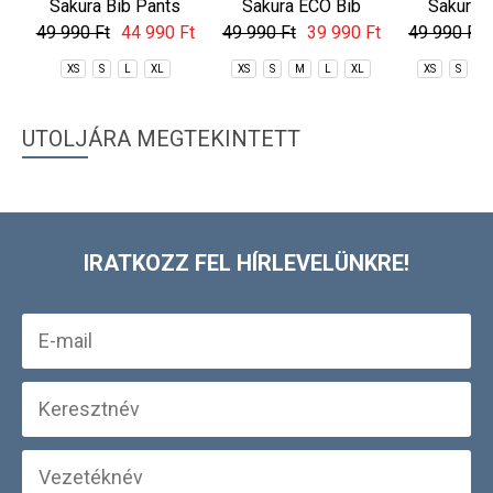
Sakura Bib Pants
Sakura ECO Bib
Sakura 
Pants
Pan
49 990 Ft
44 990 Ft
49 990 Ft
39 990 Ft
49 990 Ft
XS
S
L
XL
XS
S
M
L
XL
XS
S
M
UTOLJÁRA MEGTEKINTETT
IRATKOZZ FEL HÍRLEVELÜNKRE!