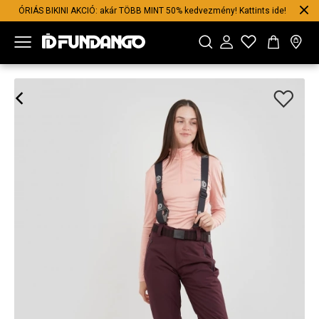
ÓRIÁS BIKINI AKCIÓ: akár TÖBB MINT 50% kedvezmény! Kattints ide!