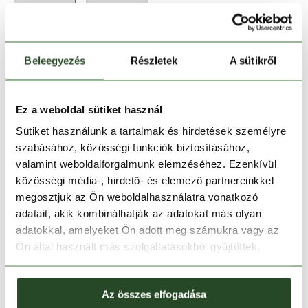
Beleegyezés
Részletek
A sütikről
35-38
39-42
43-46
Ez a weboldal sütiket használ
Sütiket használunk a tartalmak és hirdetések személyre
Kosárba teszem
szabásához, közösségi funkciók biztosításához,
valamint weboldalforgalmunk elemzéséhez. Ezenkívül
közösségi média-, hirdető- és elemező partnereinkkel
Melyik üzletben elérhető
|
Foglalás
megosztjuk az Ön weboldalhasználatra vonatkozó
adatait, akik kombinálhatják az adatokat más olyan
adatokkal, amelyeket Ön adott meg számukra vagy az
30 napos visszaküldés
Ön által használt más szolgáltatásokból gyűjtöttek.
1-2 munkanapos szállítás
Az összes elfogadása