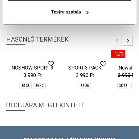
TERMÉKLEÍRÁS
Testre szabás
TERMÉK RÉSZLETEK
HASONLÓ TERMÉKEK
-12%
SPORT 3 PACK
Nowshow
Soc
3 990 Ft
3 990 Ft
35-38
35-38
39-
NOSHOW SPORT 3