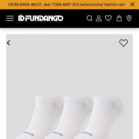
ÓRIÁS BIKINI AKCIÓ: akár TÖBB MINT 50% kedvezmény! Kattints ide!