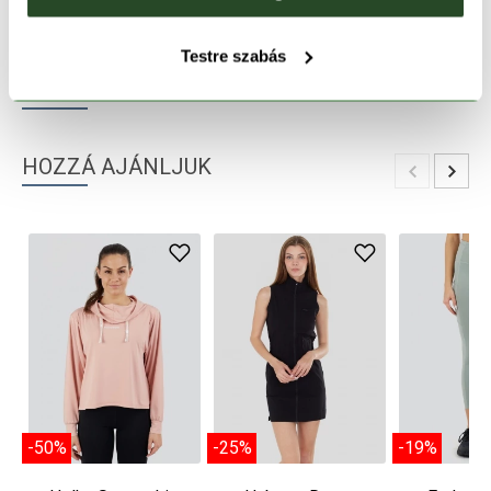
TERMÉKLEÍRÁS
Testre szabás
TERMÉK RÉSZLETEK
HOZZÁ AJÁNLJUK
-50%
-25%
-19%