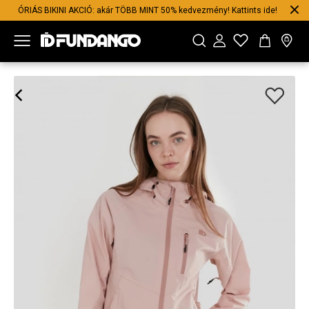
ÓRIÁS BIKINI AKCIÓ: akár TÖBB MINT 50% kedvezmény! Kattints ide!