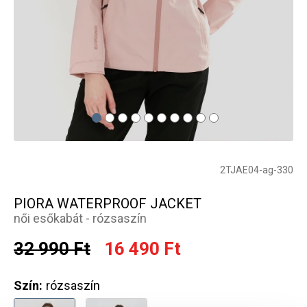
2TJAE04-ag-330
PIORA WATERPROOF JACKET
női esőkabát - rózsaszín
32 990 Ft
16 490 Ft
Szín:
rózsaszín