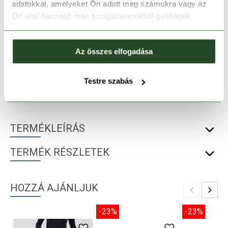
Kosárba teszem
adatokkal, amelyeket Ön adott meg számukra vagy az
Ön által használt más szolgáltatásokból gyűjtöttek.
Melyik üzletben elérhető
|
Foglalás
Az összes elfogadása
30 napos visszaküldés
Testre szabás
1-2 munkanapos szállítás
TERMÉKLEÍRÁS
TERMÉK RÉSZLETEK
HOZZÁ AJÁNLJUK