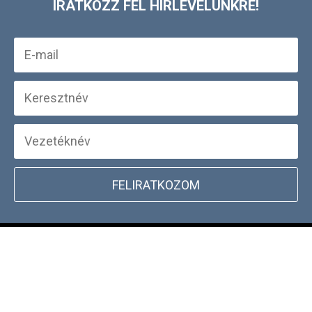
IRATKOZZ FEL HÍRLEVELÜNKRE!
FELIRATKOZOM
+
WEBSHOP INFORMÁCIÓK
CSATLAKOZZ TÖRZSVÁSÁRLÓI
+
PROGRAMUNKHOZ