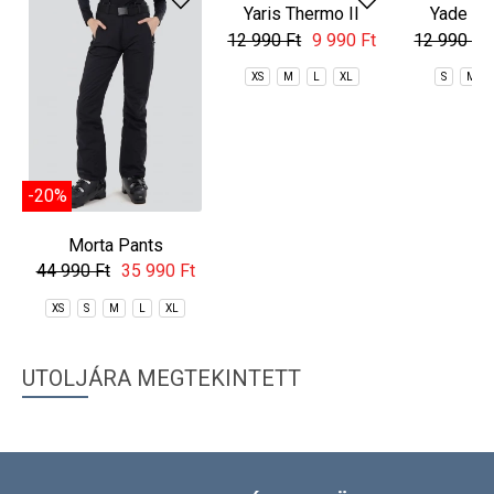
-20%
-23%
-23%
Morta Pants
Yaris Thermo II
Yade Th
Baselayer Bottom
Baselay
44 990 Ft
35 990 Ft
12 990 Ft
9 990 Ft
12 990 Ft
XS
S
M
L
XL
XS
M
L
XL
S
M
UTOLJÁRA MEGTEKINTETT