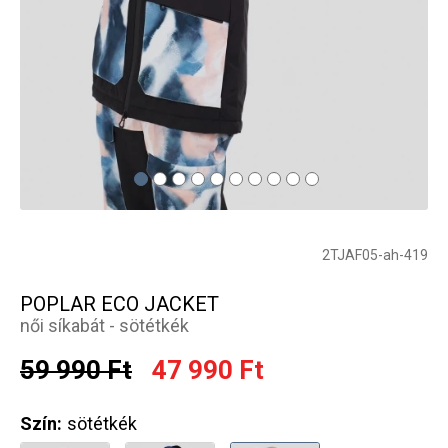
2TJAF05-ah-419
POPLAR ECO JACKET
női síkabát - sötétkék
59 990 Ft
47 990 Ft
Szín:
sötétkék