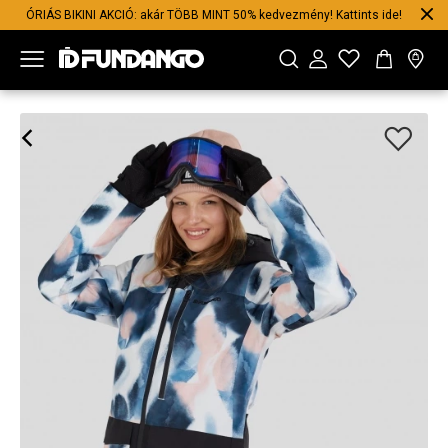
ÓRIÁS BIKINI AKCIÓ: akár TÖBB MINT 50% kedvezmény! Kattints ide!