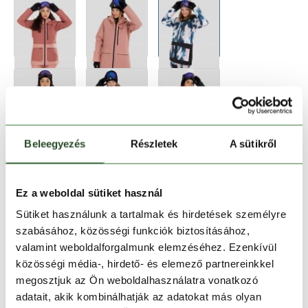
Beleegyezés
Részletek
A sütikről
Ez a weboldal sütiket használ
Sütiket használunk a tartalmak és hirdetések személyre
Méret:
Mérettáblázat
szabásához, közösségi funkciók biztosításához,
valamint weboldalforgalmunk elemzéséhez. Ezenkívül
XS
S
M
L
XL
közösségi média-, hirdető- és elemező partnereinkkel
megosztjuk az Ön weboldalhasználatra vonatkozó
adatait, akik kombinálhatják az adatokat más olyan