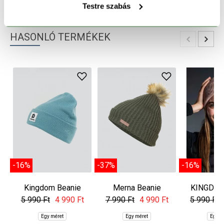
TERMÉK RÉSZLETEK
Testre szabás
HASONLÓ TERMÉKEK
-16%
-37%
-16%
Kingdom Beanie
Merna Beanie
KINGDOM
5 990 Ft
4 990 Ft
7 990 Ft
4 990 Ft
5 990 Ft
Egy méret
Egy méret
Egy m