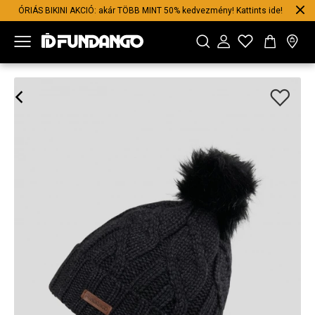
ÓRIÁS BIKINI AKCIÓ: akár TÖBB MINT 50% kedvezmény! Kattints ide!