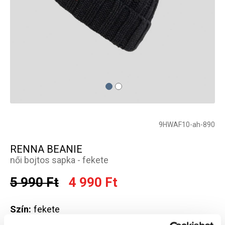
9HWAF10-ah-890
RENNA BEANIE
női bojtos sapka - fekete
5 990 Ft
4 990 Ft
Szín:
fekete