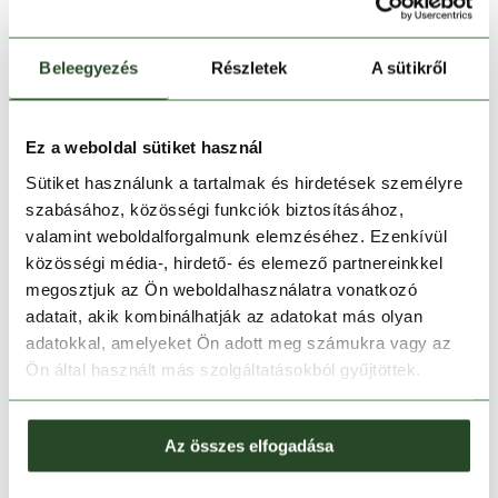
Beleegyezés
Részletek
A sütikről
Ez a weboldal sütiket használ
Kosárba teszem
Sütiket használunk a tartalmak és hirdetések személyre
szabásához, közösségi funkciók biztosításához,
valamint weboldalforgalmunk elemzéséhez. Ezenkívül
Melyik üzletben elérhető
|
Foglalás
közösségi média-, hirdető- és elemező partnereinkkel
megosztjuk az Ön weboldalhasználatra vonatkozó
adatait, akik kombinálhatják az adatokat más olyan
30 napos visszaküldés
adatokkal, amelyeket Ön adott meg számukra vagy az
Ön által használt más szolgáltatásokból gyűjtöttek.
1-2 munkanapos szállítás
Az összes elfogadása
TERMÉKLEÍRÁS