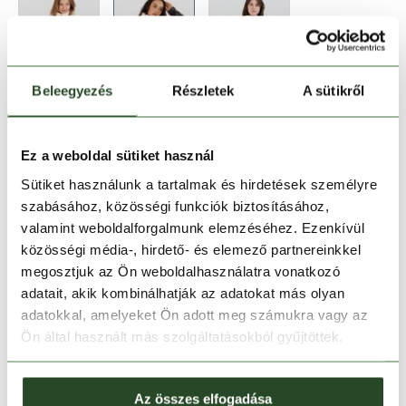
Beleegyezés
Részletek
A sütikről
Méret:
Mérettáblázat
XS
S
M
L
XL
Ez a weboldal sütiket használ
Sütiket használunk a tartalmak és hirdetések személyre
szabásához, közösségi funkciók biztosításához,
Kosárba teszem
valamint weboldalforgalmunk elemzéséhez. Ezenkívül
közösségi média-, hirdető- és elemező partnereinkkel
Melyik üzletben elérhető
|
Foglalás
megosztjuk az Ön weboldalhasználatra vonatkozó
adatait, akik kombinálhatják az adatokat más olyan
adatokkal, amelyeket Ön adott meg számukra vagy az
Ön által használt más szolgáltatásokból gyűjtöttek.
30 napos visszaküldés
1-2 munkanapos szállítás
Az összes elfogadása