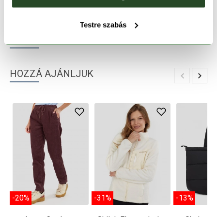
TERMÉKLEÍRÁS
Testre szabás
TERMÉK RÉSZLETEK
HOZZÁ AJÁNLJUK
-20%
-31%
-13%