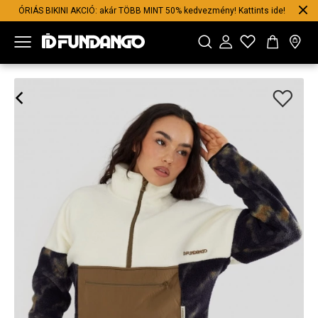
ÓRIÁS BIKINI AKCIÓ: akár TÖBB MINT 50% kedvezmény! Kattints ide!