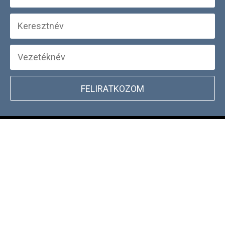
FELIRATKOZOM
+
WEBSHOP INFORMÁCIÓK
CSATLAKOZZ TÖRZSVÁSÁRLÓI
+
PROGRAMUNKHOZ
DOCKYARD ÜZLET KERESŐ