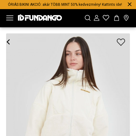
ÓRIÁS BIKINI AKCIÓ: akár TÖBB MINT 50% kedvezmény! Kattints ide!