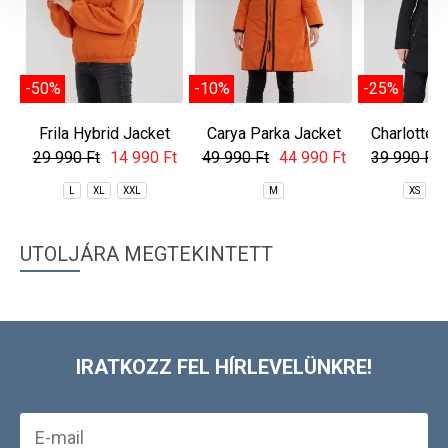
-50%
-10%
-25%
Frila Hybrid Jacket
Carya Parka Jacket
Charlotte 
29 990 Ft
14 990 Ft
49 990 Ft
44 990 Ft
39 990 Ft
L
XL
XXL
M
XS
M
UTOLJÁRA MEGTEKINTETT
IRATKOZZ FEL HÍRLEVELÜNKRE!