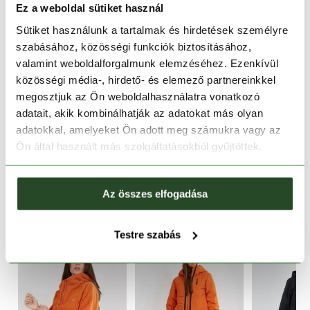
Ez a weboldal sütiket használ
Sütiket használunk a tartalmak és hirdetések személyre
30 napos visszaküldés
szabásához, közösségi funkciók biztosításához,
valamint weboldalforgalmunk elemzéséhez. Ezenkívül
1-2 munkanapos szállítás
közösségi média-, hirdető- és elemező partnereinkkel
megosztjuk az Ön weboldalhasználatra vonatkozó
TERMÉKLEÍRÁS
adatait, akik kombinálhatják az adatokat más olyan
adatokkal, amelyeket Ön adott meg számukra vagy az
TERMÉK RÉSZLETEK
Ön által használt más szolgáltatásokból gyűjtöttek.
HASONLÓ TERMÉKEK
Az összes elfogadása
Testre szabás