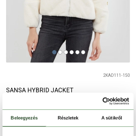
2KAD111-150
SANSA HYBRID JACKET
női utcai kabát - fehér
Beleegyezés
Részletek
A sütikről
Szín:
fehér
Elfogyott