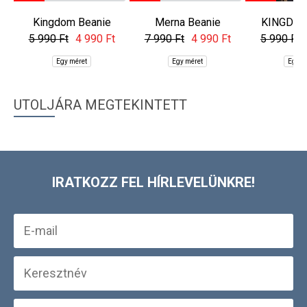
Kingdom Beanie
Merna Beanie
KINGDOM
5 990 Ft
4 990 Ft
7 990 Ft
4 990 Ft
5 990 Ft
Egy méret
Egy méret
Egy m
UTOLJÁRA MEGTEKINTETT
IRATKOZZ FEL HÍRLEVELÜNKRE!