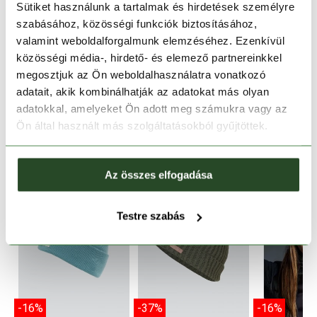
Sütiket használunk a tartalmak és hirdetések személyre
szabásához, közösségi funkciók biztosításához,
valamint weboldalforgalmunk elemzéséhez. Ezenkívül
TERMÉKLEÍRÁS
közösségi média-, hirdető- és elemező partnereinkkel
megosztjuk az Ön weboldalhasználatra vonatkozó
TERMÉK RÉSZLETEK
adatait, akik kombinálhatják az adatokat más olyan
adatokkal, amelyeket Ön adott meg számukra vagy az
HASONLÓ TERMÉKEK
Ön által használt más szolgáltatásokból gyűjtöttek.
Az összes elfogadása
Testre szabás
-16%
-37%
-16%