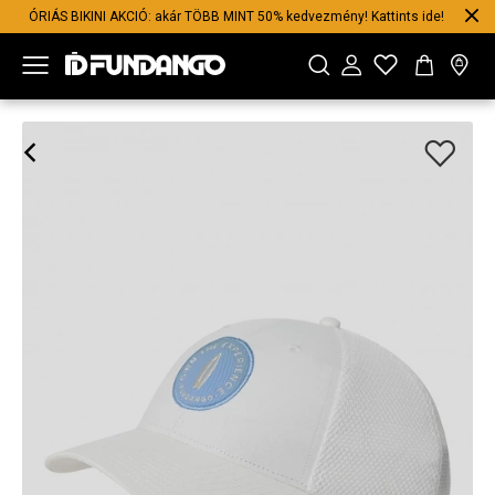
ÓRIÁS BIKINI AKCIÓ: akár TÖBB MINT 50% kedvezmény! Kattints ide!