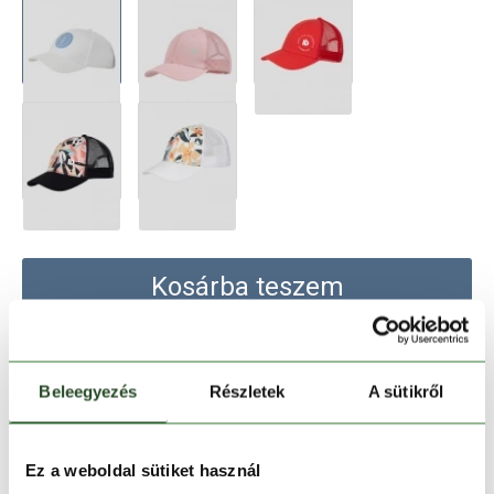
Kosárba teszem
Melyik üzletben elérhető
|
Foglalás
Beleegyezés
Részletek
A sütikről
30 napos visszaküldés
Ez a weboldal sütiket használ
1-2 munkanapos szállítás