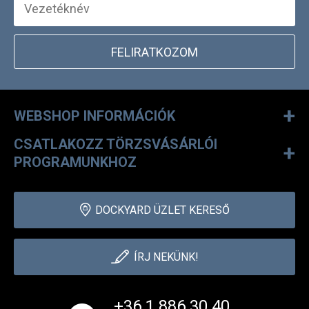
FELIRATKOZOM
+
WEBSHOP INFORMÁCIÓK
CSATLAKOZZ TÖRZSVÁSÁRLÓI
+
PROGRAMUNKHOZ
DOCKYARD ÜZLET KERESŐ
ÍRJ NEKÜNK!
+36 1 886 30 40