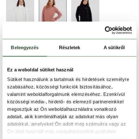
Beleegyezés
Részletek
A sütikről
Méret:
Mérettáblázat
Ez a weboldal sütiket használ
Sütiket használunk a tartalmak és hirdetések személyre
XS
S
M
L
XL
szabásához, közösségi funkciók biztosításához,
valamint weboldalforgalmunk elemzéséhez. Ezenkívül
közösségi média-, hirdető- és elemező partnereinkkel
Kosárba teszem
megosztjuk az Ön weboldalhasználatra vonatkozó
adatait, akik kombinálhatják az adatokat más olyan
adatokkal, amelyeket Ön adott meg számukra vagy az
Melyik üzletben elérhető
|
Foglalás
Ön által használt más szolgáltatásokból gyűjtöttek.