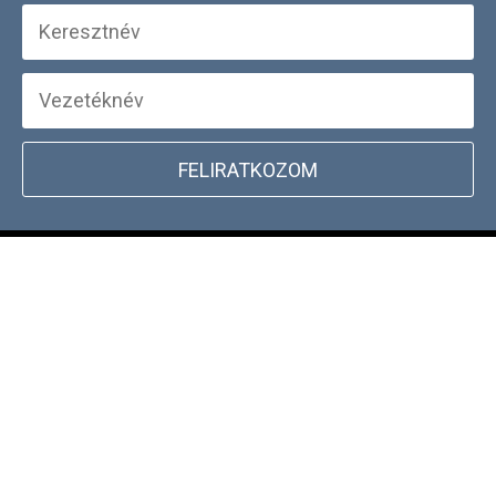
FELIRATKOZOM
+
WEBSHOP INFORMÁCIÓK
CSATLAKOZZ TÖRZSVÁSÁRLÓI
+
PROGRAMUNKHOZ
DOCKYARD ÜZLET KERESŐ