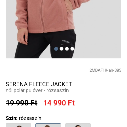
2MDAF19-ah-385
SERENA FLEECE JACKET
női polár pulóver - rózsaszín
19 990 Ft
14 990 Ft
Szín:
rózsaszín