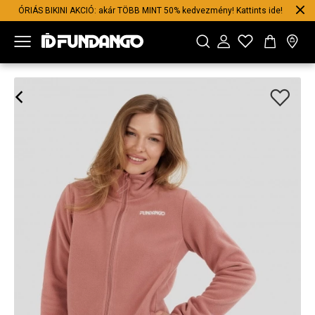
ÓRIÁS BIKINI AKCIÓ: akár TÖBB MINT 50% kedvezmény! Kattints ide!