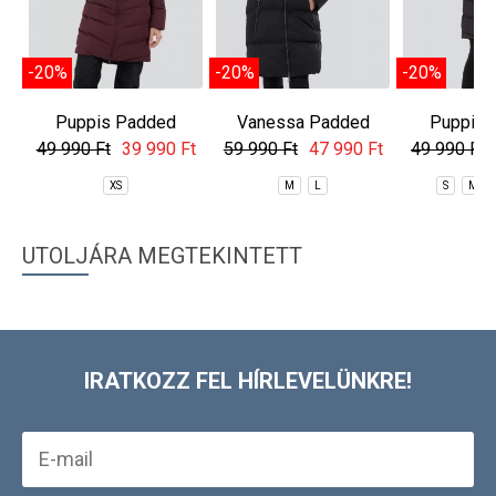
-20%
-20%
-20%
Puppis Padded
Vanessa Padded
Puppis 
Jacket
Jacket
Jac
49 990 Ft
39 990 Ft
59 990 Ft
47 990 Ft
49 990 Ft
XS
M
L
S
M
UTOLJÁRA MEGTEKINTETT
IRATKOZZ FEL HÍRLEVELÜNKRE!