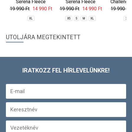
Serena Fleece
Serena Fleece
Challenger
Jacket
Jacket
19 990 Ft
14 990 Ft
19 990 Ft
14 990 Ft
19 990 Ft
XL
XS
S
M
XL
XS
UTOLJÁRA MEGTEKINTETT
IRATKOZZ FEL HÍRLEVELÜNKRE!