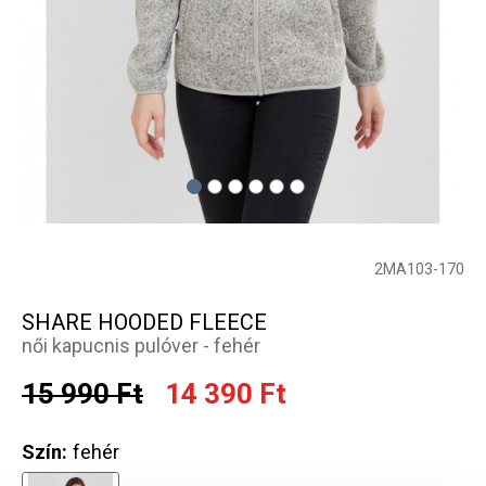
2MA103-170
SHARE HOODED FLEECE
női kapucnis pulóver - fehér
15 990 Ft
14 390 Ft
Szín:
fehér