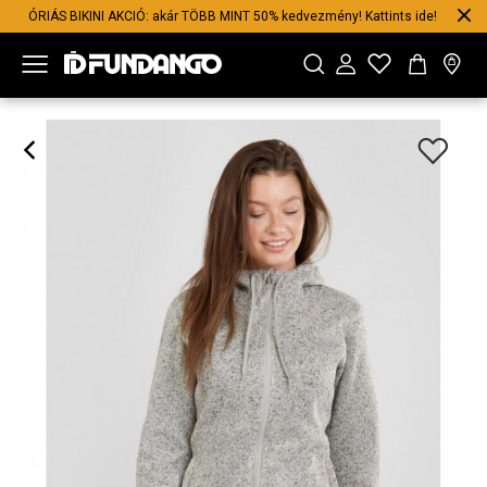
ÓRIÁS BIKINI AKCIÓ: akár TÖBB MINT 50% kedvezmény! Kattints ide!