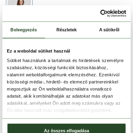
Beleegyezés
Részletek
A sütikről
Méret:
Mérettáblázat
S
Ez a weboldal sütiket használ
Sütiket használunk a tartalmak és hirdetések személyre
szabásához, közösségi funkciók biztosításához,
Kosárba teszem
valamint weboldalforgalmunk elemzéséhez. Ezenkívül
közösségi média-, hirdető- és elemező partnereinkkel
Melyik üzletben elérhető
|
Foglalás
megosztjuk az Ön weboldalhasználatra vonatkozó
adatait, akik kombinálhatják az adatokat más olyan
adatokkal, amelyeket Ön adott meg számukra vagy az
Ön által használt más szolgáltatásokból gyűjtöttek.
30 napos visszaküldés
1-2 munkanapos szállítás
Az összes elfogadása