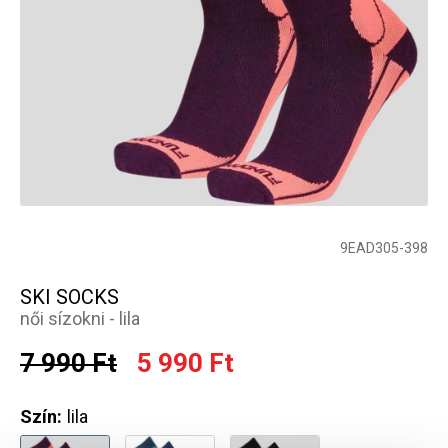
9EAD305-398
SKI SOCKS
női sízokni - lila
7 990 Ft
5 990 Ft
Szín:
lila