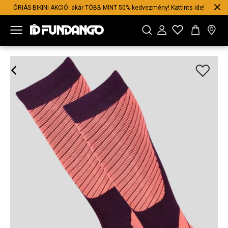
ÓRIÁS BIKINI AKCIÓ: akár TÖBB MINT 50% kedvezmény! Kattints ide!