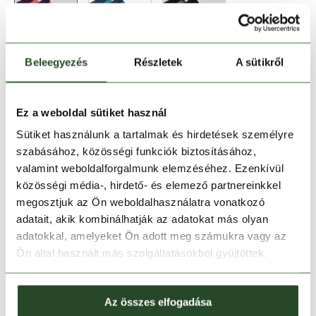
Beleegyezés
Részletek
A sütikről
35-38
39-42
Ez a weboldal sütiket használ
Sütiket használunk a tartalmak és hirdetések személyre
Kosárba teszem
szabásához, közösségi funkciók biztosításához,
valamint weboldalforgalmunk elemzéséhez. Ezenkívül
közösségi média-, hirdető- és elemező partnereinkkel
Melyik üzletben elérhető
|
Foglalás
megosztjuk az Ön weboldalhasználatra vonatkozó
adatait, akik kombinálhatják az adatokat más olyan
adatokkal, amelyeket Ön adott meg számukra vagy az
30 napos visszaküldés
Ön által használt más szolgáltatásokból gyűjtöttek.
1-2 munkanapos szállítás
Az összes elfogadása