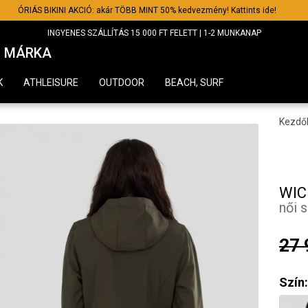
ÓRIÁS BIKINI AKCIÓ: akár TÖBB MINT 50% kedvezmény! Kattints ide!
INGYENES SZÁLLÍTÁS 15 000 FT FELETT | 1-2 MUNKANAP
MÁRKA
K
ATHLEISURE
OUTDOOR
BEACH, SURF
Kezdő
WIC
női s
27 
Szín: