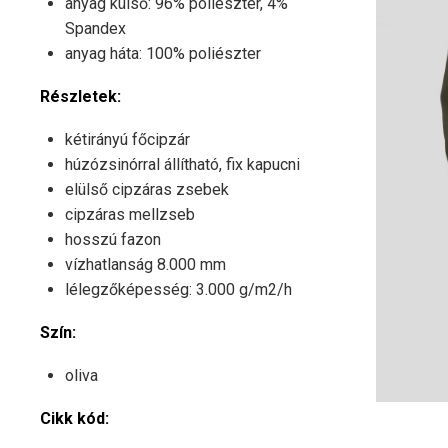
anyag külső: 96% poliészter, 4%
Spandex
anyag háta: 100% poliészter
Részletek:
kétirányú főcipzár
húzózsinórral állítható, fix kapucni
elülső cipzáras zsebek
cipzáras mellzseb
hosszú fazon
vízhatlanság 8.000 mm
lélegzőképesség: 3.000 g/m2/h
Szín:
oliva
Cikk kód: