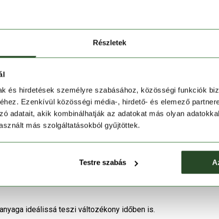
szter és 4% spandex keverékből készült külső réteg
t az enyhe csapadék és hűvös szelek ellen, miközben
Részletek
 anyagból készült, amely elvezeti a testpárát, így
0 g/m²/24h lélegzőképességének köszönhetően jól
ál
mak és hirdetések személyre szabásához, közösségi funkciók biz
nkció, amely fokozott mozgásszabadságot és egyszerű
hez. Ezenkívül közösségi média-, hirdető- és elemező partner
zó adatait, akik kombinálhatják az adatokat más olyan adatokka
kapucni extra védelmet nyújt a fejnek és nyaknak,
sznált más szolgáltatásokból gyűjtöttek.
gy cipzáras mellzseb segítenek rendszerezni és
t.
Testre szabás
A
 védelmet nyújt, különösen hidegebb, szeles napokon.
nyaga ideálissá teszi változékony időben is.