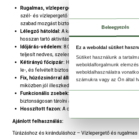
Rugalmas, vízlepergető softshell külső:
A 96% polié
szél- és vízlepergető tulajdonságaival védelmet nyúj
szabad mozgást biztosít.
Beleegyezés
Lélegző hátoldal:
A kabát belső oldala 100% poliészter
hosszan tartó aktivitás közben is kényelmes marad.
Időjárás-védelem:
8.000 mm vízállóságának és 3.00
Ez a weboldal sütiket haszn
teljesít nedves, szeles környezetben is.
Sütiket használunk a tartal
Kétirányú főcipzár:
Hosszított szabáshoz ideális fu
weboldalforgalmunk elemzésé
le-, és felvételt biztosít.
weboldalhasználatra vonatko
Fix, húzózsinórral állítható kapucni:
A szabályozható 
számukra vagy az Ön által ha
miközben jól illeszkedik mozgás közben is.
Funkcionális zsebek:
Két oldalsó cipzáras zseb és e
biztonságosan tárolni a fontosabb személyes tárgyaka
Hosszított fazon:
A combközépig érő kialakítás extra
Ajánlott felhasználás:
Túrázáshoz és kiránduláshoz – Vízlepergető és rugalmas a