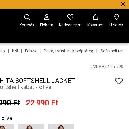
Keresés
Fiókom
Kedvenceim
Kosaram
Üzletek
|
|
|
|
lap
Női
Felsők
Polár, softshell, középréteg
Softshell felső
2MDAH22-ah-590
HITA SOFTSHELL JACKET
oftshell kabát - oliva
990 Ft
22 990 Ft
oliva