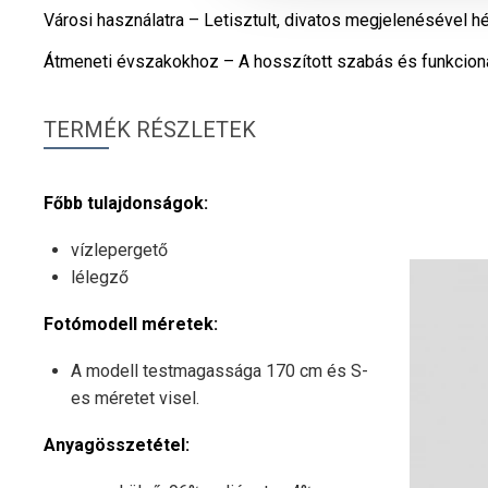
Városi használatra – Letisztult, divatos megjelenésével h
Átmeneti évszakokhoz – A hosszított szabás és funkcionáli
TERMÉK RÉSZLETEK
Főbb tulajdonságok:
vízlepergető
lélegző
Fotómodell méretek:
A modell testmagassága 170 cm és S-
es méretet visel.
Anyagösszetétel: