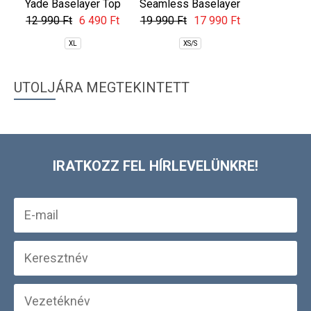
Yade Baselayer Top
Seamless Baselayer
Seamless 
Set
Se
12 990 Ft
6 490 Ft
19 990 Ft
17 990 Ft
19 990 Ft
XL
XS/S
XS/S
UTOLJÁRA MEGTEKINTETT
IRATKOZZ FEL HÍRLEVELÜNKRE!