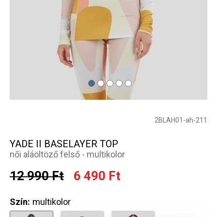
2BLAH01-ah-211
YADE II BASELAYER TOP
női aláöltöző felső - multikolor
12 990 Ft
6 490 Ft
Szín:
multikolor