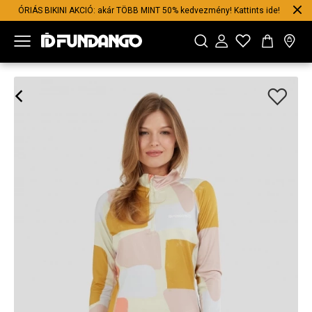
ÓRIÁS BIKINI AKCIÓ: akár TÖBB MINT 50% kedvezmény! Kattints ide!