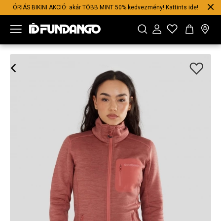
ÓRIÁS BIKINI AKCIÓ: akár TÖBB MINT 50% kedvezmény! Kattints ide!