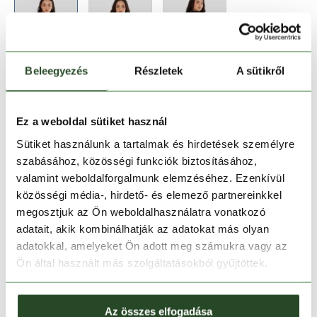
Beleegyezés
Részletek
A sütikről
Méret:
Mérettáblázat
XS
S
L
XL
Ez a weboldal sütiket használ
Sütiket használunk a tartalmak és hirdetések személyre
szabásához, közösségi funkciók biztosításához,
Kosárba teszem
valamint weboldalforgalmunk elemzéséhez. Ezenkívül
közösségi média-, hirdető- és elemező partnereinkkel
Melyik üzletben elérhető
|
Foglalás
megosztjuk az Ön weboldalhasználatra vonatkozó
adatait, akik kombinálhatják az adatokat más olyan
adatokkal, amelyeket Ön adott meg számukra vagy az
Ön által használt más szolgáltatásokból gyűjtöttek.
30 napos visszaküldés
1-2 munkanapos szállítás
Az összes elfogadása