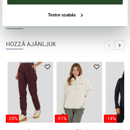
TERMÉKLEÍRÁS
Testre szabás
TERMÉK RÉSZLETEK
HOZZÁ AJÁNLJUK
-20%
-31%
-14%