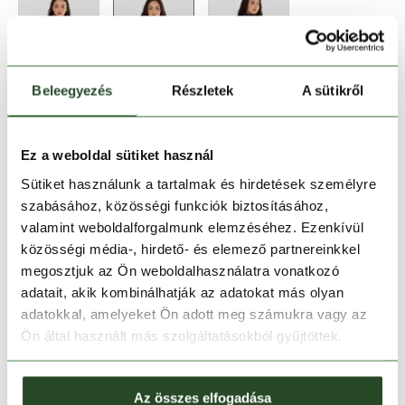
Beleegyezés
Részletek
A sütikről
Méret:
Mérettáblázat
XS
S
Ez a weboldal sütiket használ
Sütiket használunk a tartalmak és hirdetések személyre
szabásához, közösségi funkciók biztosításához,
Kosárba teszem
valamint weboldalforgalmunk elemzéséhez. Ezenkívül
közösségi média-, hirdető- és elemező partnereinkkel
Melyik üzletben elérhető
|
Foglalás
megosztjuk az Ön weboldalhasználatra vonatkozó
adatait, akik kombinálhatják az adatokat más olyan
adatokkal, amelyeket Ön adott meg számukra vagy az
Ön által használt más szolgáltatásokból gyűjtöttek.
30 napos visszaküldés
1-2 munkanapos szállítás
Az összes elfogadása