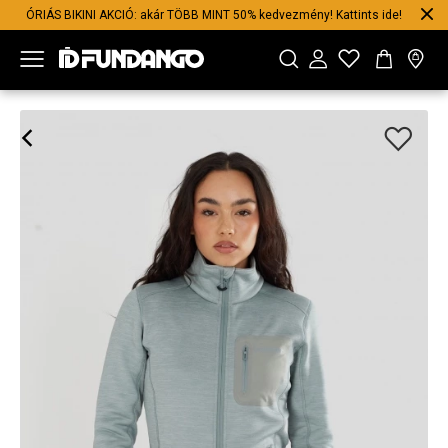
ÓRIÁS BIKINI AKCIÓ: akár TÖBB MINT 50% kedvezmény! Kattints ide!