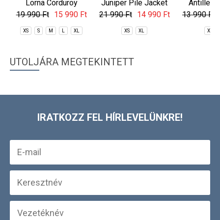
Lorna Corduroy
Juniper Pile Jacket
Antilles
Pants
Jac
19 990 Ft
15 990 Ft
21 990 Ft
14 990 Ft
13 990 Ft
XS
S
M
L
XL
XS
XL
XS
UTOLJÁRA MEGTEKINTETT
IRATKOZZ FEL HÍRLEVELÜNKRE!