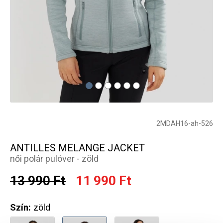
2MDAH16-ah-526
ANTILLES MELANGE JACKET
női polár pulóver - zöld
13 990 Ft
11 990 Ft
Szín:
zöld